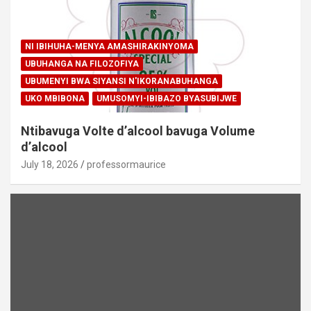
NI IBIHUHA-MENYA AMASHIRAKINYOMA
UBUHANGA NA FILOZOFIYA
UBUMENYI BWA SIYANSI N'IKORANABUHANGA
UKO MBIBONA
UMUSOMYI-IBIBAZO BYASUBIJWE
Ntibavuga Volte d’alcool bavuga Volume
d’alcool
July 18, 2026
professormaurice