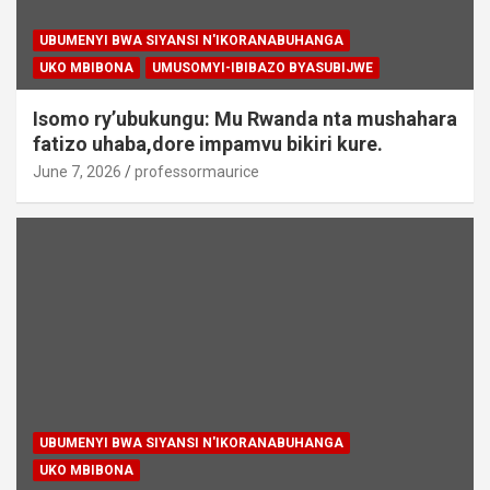
UBUMENYI BWA SIYANSI N'IKORANABUHANGA
UKO MBIBONA
UMUSOMYI-IBIBAZO BYASUBIJWE
Isomo ry’ubukungu: Mu Rwanda nta mushahara
fatizo uhaba,dore impamvu bikiri kure.
June 7, 2026
professormaurice
UBUMENYI BWA SIYANSI N'IKORANABUHANGA
UKO MBIBONA