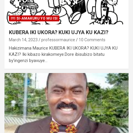
IYI SI-AMAKURU YO MU ISI
KUBERA IKI UKORA? KUKI UJYA KU KAZI?
March 14, 2023
professormaurice
10 Comments
Hakizimana Maurice KUBERA IKI UKORA? KUKI UJYA KU
KAZI? Iki kibazo kirakomeye.Dore ibisubizo bitatu
by’ingenzi byavuye…