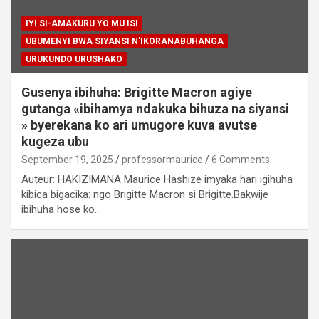
IYI SI-AMAKURU YO MU ISI
UBUMENYI BWA SIYANSI N'IKORANABUHANGA
URUKUNDO URUSHAKO
Gusenya ibihuha: Brigitte Macron agiye
gutanga «ibihamya ndakuka bihuza na siyansi
» byerekana ko ari umugore kuva avutse
kugeza ubu
September 19, 2025
professormaurice
6 Comments
Auteur: HAKIZIMANA Maurice Hashize imyaka hari igihuha
kibica bigacika: ngo Brigitte Macron si Brigitte.Bakwije
ibihuha hose ko…