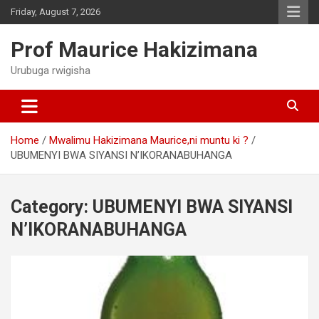
Skip
Friday, August 7, 2026
to
content
Prof Maurice Hakizimana
Urubuga rwigisha
Home
Mwalimu Hakizimana Maurice,ni muntu ki ?
UBUMENYI BWA SIYANSI N’IKORANABUHANGA
Category:
UBUMENYI BWA SIYANSI
N’IKORANABUHANGA