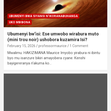
UBUMENYI BWA SIYANSI N'IKORANABUHANGA
UKO MBIBONA
Ubumenyi bw’isi: Ese umwobo wirabura muto
(mini trou noir) ushobora kuzamira Isi?
February 15, 2026
professormaurice
1 Comment
Mwalimu: HAKIZIMANA Maurice Imyobo yirabura ni ibintu
byo mu isanzure bikiri amayobera cyane. Kenshi
bayigereranya n’akuma ko…