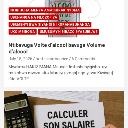
NI IBIHUHA-MENYA AMASHIRAKINYOMA
UBUHANGA NA FILOZOFIYA
UBUMENYI BWA SIYANSI N'IKORANABUHANGA
UKO MBIBONA
UMUSOMYI-IBIBAZO BYASUBIJWE
Ntibavuga Volte d’alcool bavuga Volume
d’alcool
July 18, 2026
professormaurice
6 Comments
Mwalimu HAKIZIMANA Maurice Imfashanyigisho: uyu
mukobwa mwiza ati « Muri iyi nzoga[ ngo yitwa Kiwingu]
ifite VOLTE…