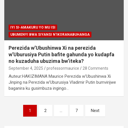
IYI SI-AMAKURU YO MU ISI
UBUMENYI BWA SIYANSI N'IKORANABUHANGA
Perezida w’Ubushinwa Xi na perezida
w’Uburusiya Putin bafite gahunda yo kudapfa
no kuzaduha ubuzima bw’iteka?
September 4, 2025
professormaurice
28 Comments
Auteur:HAKIZIMANA Maurice Perezida w’Ubushinwa Xi
Jinping na Perezida w’Uburusiya Vladimir Putin bumvirijwe
baganira ku gusimbuza ingingo…
Posts
1
2
…
7
Next
pagination