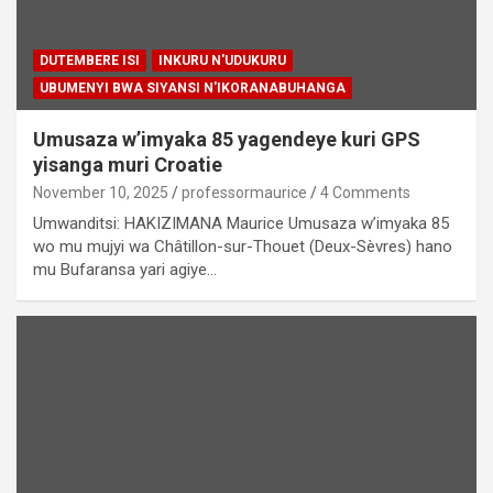
DUTEMBERE ISI
INKURU N'UDUKURU
UBUMENYI BWA SIYANSI N'IKORANABUHANGA
Umusaza w’imyaka 85 yagendeye kuri GPS
yisanga muri Croatie
November 10, 2025
professormaurice
4 Comments
Umwanditsi: HAKIZIMANA Maurice Umusaza w’imyaka 85
wo mu mujyi wa Châtillon-sur-Thouet (Deux-Sèvres) hano
mu Bufaransa yari agiye…