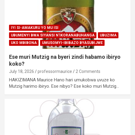
IYI SI-AMAKURU YO MU ISI
UBUMENYI BWA SIYANSI N'IKORANABUHANGA
UBUZIMA
UKO MBIBONA
UMUSOMYI-IBIBAZO BYASUBIJWE
Ese muri Mutzig na byeri zindi habamo ibiryo
koko?
July 18, 2026
professormaurice
2 Comments
HAKIZIMANA Maurice Hano hari umukobwa uvuze ko
Mutzig harimo ibiryo. Ese nibyo? Ese koko muri Mutzig…