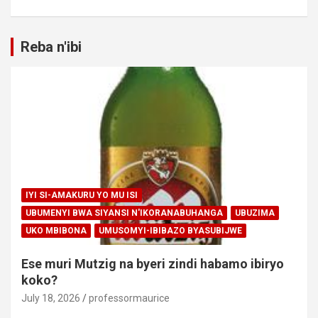
Reba n'ibi
IYI SI-AMAKURU YO MU ISI
UBUMENYI BWA SIYANSI N'IKORANABUHANGA
UBUZIMA
UKO MBIBONA
UMUSOMYI-IBIBAZO BYASUBIJWE
Ese muri Mutzig na byeri zindi habamo ibiryo
koko?
July 18, 2026
professormaurice