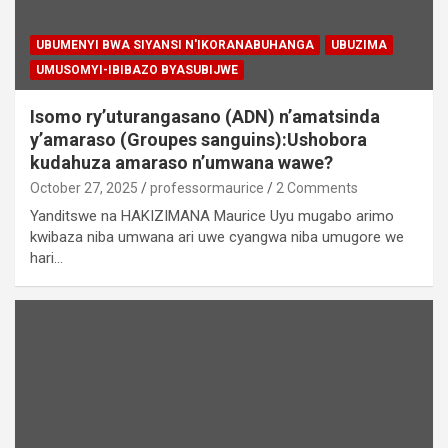
UBUMENYI BWA SIYANSI N'IKORANABUHANGA
UBUZIMA
UMUSOMYI-IBIBAZO BYASUBIJWE
Isomo ry’uturangasano (ADN) n’amatsinda
y’amaraso (Groupes sanguins):Ushobora
kudahuza amaraso n’umwana wawe?
October 27, 2025
professormaurice
2 Comments
Yanditswe na HAKIZIMANA Maurice Uyu mugabo arimo
kwibaza niba umwana ari uwe cyangwa niba umugore we
hari…