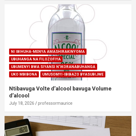
NI IBIHUHA-MENYA AMASHIRAKINYOMA
UBUHANGA NA FILOZOFIYA
UBUMENYI BWA SIYANSI N'IKORANABUHANGA
UKO MBIBONA
UMUSOMYI-IBIBAZO BYASUBIJWE
Ntibavuga Volte d’alcool bavuga Volume
d’alcool
July 18, 2026
professormaurice