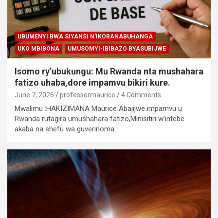
UBUMENYI BWA SIYANSI N'IKORANABUHANGA
UKO MBIBONA
UMUSOMYI-IBIBAZO BYASUBIJWE
Isomo ry’ubukungu: Mu Rwanda nta mushahara
fatizo uhaba,dore impamvu bikiri kure.
June 7, 2026
professormaurice
4 Comments
Mwalimu :HAKIZIMANA Maurice Abajijwe impamvu u
Rwanda rutagira umushahara fatizo,Minisitiri w’intebe
akaba na shefu wa guverinoma…