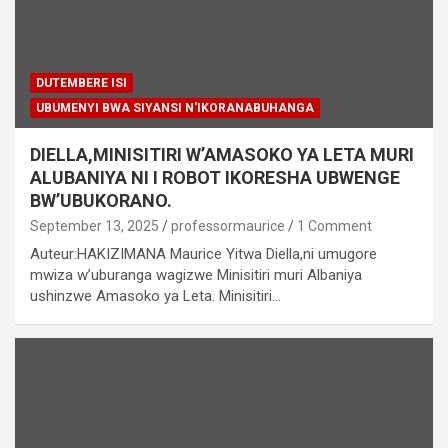
DUTEMBERE ISI
UBUMENYI BWA SIYANSI N'IKORANABUHANGA
DIELLA,MINISITIRI W’AMASOKO YA LETA MURI
ALUBANIYA NI I ROBOT IKORESHA UBWENGE
BW’UBUKORANO.
September 13, 2025
professormaurice
1 Comment
Auteur:HAKIZIMANA Maurice Yitwa Diella,ni umugore
mwiza w’uburanga wagizwe Minisitiri muri Albaniya
ushinzwe Amasoko ya Leta. Minisitiri…