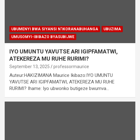
UBUMENYI BWA SIYANSI N'IKORANABUHANGA
UBUZIMA
UMUSOMYI-IBIBAZO BYASUBIJWE
IYO UMUNTU YAVUTSE ARI IGIPFAMATWI,
ATEKEREZA MU RUHE RURIMI?
September 13, 2025
professormaurice
Auteur:HAKIZIMANA Maurice Ikibazo:IYO UMUNTU
YAVUTSE ARI IGIPFAMATWI, ATEKEREZA MU RUHE
RURIMI? Ihame: Iyo ubwonko butigeze bwumva…