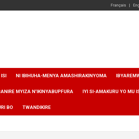
Français
Eng
ISI
NI IBIHUHA-MENYA AMASHIRAKINYOMA
IBYAREM
BANIRE MYIZA N’IKINYABUPFURA
IYI SI-AMAKURU YO MU I
RI BO
TWANDIKIRE