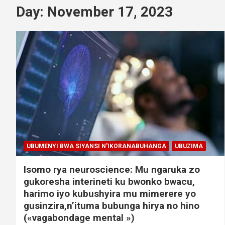
Day:
November 17, 2023
UBUMENYI BWA SIYANSI N'IKORANABUHANGA
UBUZIMA
Isomo rya neuroscience: Mu ngaruka zo
gukoresha interineti ku bwonko bwacu,
harimo iyo kubushyira mu mimerere yo
gusinzira,n’ituma bubunga hirya no hino
(«vagabondage mental »)