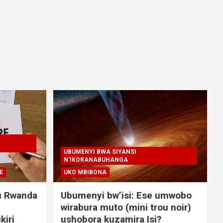
UBUMENYI BWA SIYANSI
N'IKORANABUHANGA
E
UKO MBIBONA
u Rwanda
Ubumenyi bw’isi: Ese umwobo
wirabura muto (mini trou noir)
kiri
ushobora kuzamira Isi?