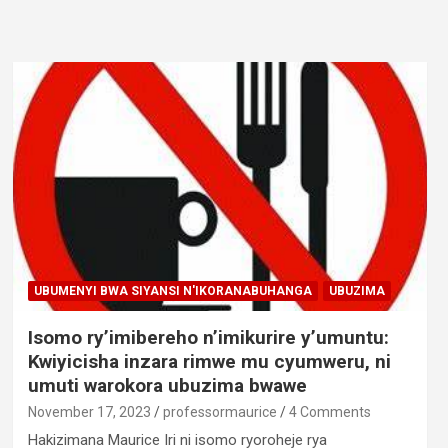
UBUMENYI BWA SIYANSI N'IKORANABUHANGA
UBUZIMA
Isomo ry’imibereho n’imikurire y’umuntu:
Kwiyicisha inzara rimwe mu cyumweru, ni
umuti warokora ubuzima bwawe
November 17, 2023
professormaurice
4 Comments
Hakizimana Maurice Iri ni isomo ryoroheje rya