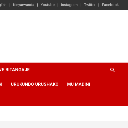
lish
Kinyarwanda
Youtube
Instagram
Twitter
Facebook
WE BITANGAJE
SI
URUKUNDO URUSHAKO
MU MADINI