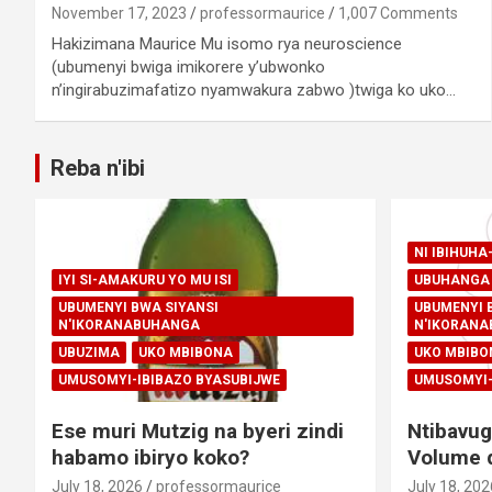
November 17, 2023
professormaurice
1,007 Comments
Hakizimana Maurice Mu isomo rya neuroscience
(ubumenyi bwiga imikorere y’ubwonko
n’ingirabuzimafatizo nyamwakura zabwo )twiga ko uko…
Reba n'ibi
NI IBIHUH
IYI SI-AMAKURU YO MU ISI
UBUHANGA 
UBUMENYI BWA SIYANSI
UBUMENYI 
N'IKORANABUHANGA
N'IKORAN
UBUZIMA
UKO MBIBONA
UKO MBIBO
UMUSOMYI-IBIBAZO BYASUBIJWE
UMUSOMYI-
Ese muri Mutzig na byeri zindi
Ntibavug
habamo ibiryo koko?
Volume d
July 18, 2026
professormaurice
July 18, 202