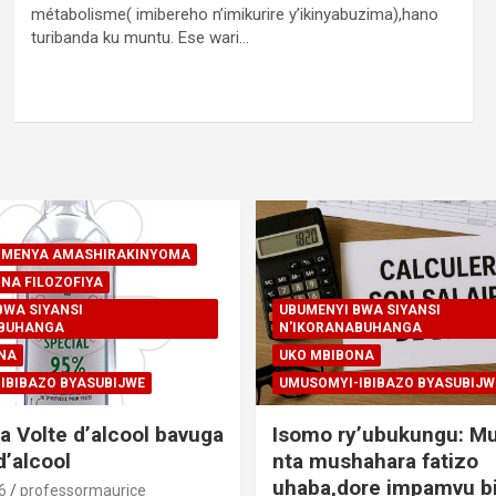
métabolisme( imibereho n’imikurire y’ikinyabuzima),hano
turibanda ku muntu. Ese wari…
A-MENYA AMASHIRAKINYOMA
NA FILOZOFIYA
BWA SIYANSI
UBUMENYI BWA SIYANSI
ABUHANGA
N'IKORANABUHANGA
NA
UKO MBIBONA
IBIBAZO BYASUBIJWE
UMUSOMYI-IBIBAZO BYASUBIJW
a Volte d’alcool bavuga
Isomo ry’ubukungu: M
’alcool
nta mushahara fatizo
uhaba,dore impamvu bi
6
professormaurice