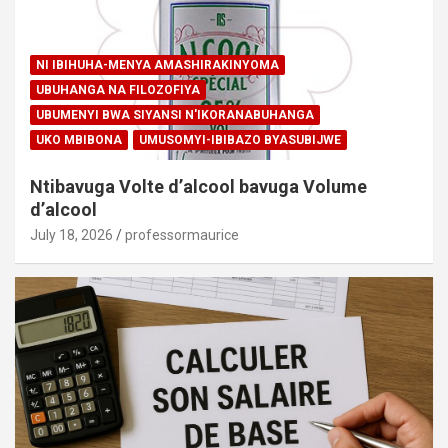
NI IBIHUHA-MENYA AMASHIRAKINYOMA
UBUHANGA NA FILOZOFIYA
UBUMENYI BWA SIYANSI N'IKORANABUHANGA
UKO MBIBONA
UMUSOMYI-IBIBAZO BYASUBIJWE
Ntibavuga Volte d’alcool bavuga Volume
d’alcool
July 18, 2026
professormaurice