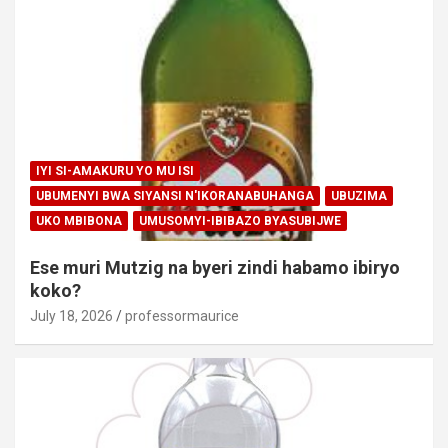
IYI SI-AMAKURU YO MU ISI
UBUMENYI BWA SIYANSI N'IKORANABUHANGA
UBUZIMA
UKO MBIBONA
UMUSOMYI-IBIBAZO BYASUBIJWE
Ese muri Mutzig na byeri zindi habamo ibiryo
koko?
July 18, 2026
professormaurice