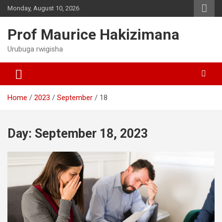
Skip
Monday, August 10, 2026
to
content
Prof Maurice Hakizimana
Urubuga rwigisha
Home
2023
September
18
Day:
September 18, 2023