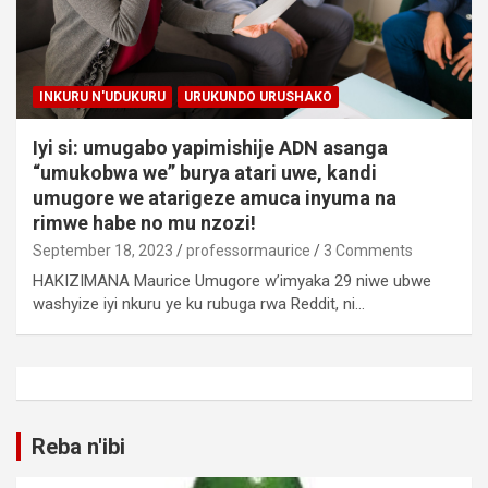
INKURU N'UDUKURU
URUKUNDO URUSHAKO
Iyi si: umugabo yapimishije ADN asanga
“umukobwa we” burya atari uwe, kandi
umugore we atarigeze amuca inyuma na
rimwe habe no mu nzozi!
September 18, 2023
professormaurice
3 Comments
HAKIZIMANA Maurice Umugore w’imyaka 29 niwe ubwe
washyize iyi nkuru ye ku rubuga rwa Reddit, ni…
Reba n'ibi