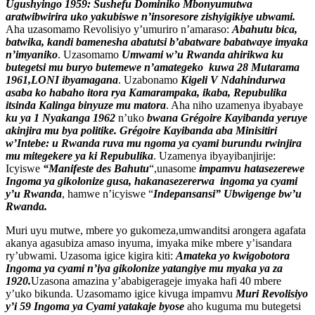
Ugushyingo 1959: Sushefu Dominiko Mbonyumutwa
aratwibwirira uko yakubiswe n’insoresore zishyigikiye ubwami.
Aha uzasomamo Revolisiyo y’umuriro n’amaraso:
Abahutu bica,
batwika, kandi bamenesha abatutsi b’abatware babatwaye imyaka
n’imyaniko
. Uzasomamo
Umwami w’u Rwanda ahirikwa ku
butegetsi mu buryo butemewe n’amategeko kuwa 28 Mutarama
1961,LONI ibyamagana
. Uzabonamo
Kigeli V Ndahindurwa
asaba ko habaho itora rya Kamarampaka, ikaba, Repubulika
itsinda Kalinga binyuze mu matora
. Aha niho uzamenya ibyabaye
ku ya 1 Nyakanga 1962
n’uko
bwana Grégoire Kayibanda yeruye
akinjira mu bya politike.
Grégoire Kayibanda aba Minisitiri
w’Intebe: u Rwanda ruva mu ngoma ya cyami burundu rwinjira
mu mitegekere ya ki Repubulika
. Uzamenya ibyayibanjirije:
Icyiswe
“Manifeste des Bahutu
“,unasome
impamvu hatasezerewe
Ingoma ya gikolonize gusa, hakanasezererwa ingoma ya cyami
y’u Rwanda
, hamwe n’icyiswe “
Indepansansi” Ubwigenge bw’u
Rwanda.
Muri uyu mutwe, mbere yo gukomeza,umwanditsi arongera agafata
akanya agasubiza amaso inyuma, imyaka mike mbere y’isandara
ry’ubwami. Uzasoma igice kigira kiti:
Amateka yo kwigobotora
Ingoma ya cyami n’iya gikolonize yatangiye mu myaka ya za
1920.
Uzasona amazina y’ababigerageje imyaka hafi 40 mbere
y’uko bikunda. Uzasomamo igice kivuga impamvu
Muri Revolisiyo
y’i 59 Ingoma ya Cyami yatakaje byose
aho kuguma mu butegetsi