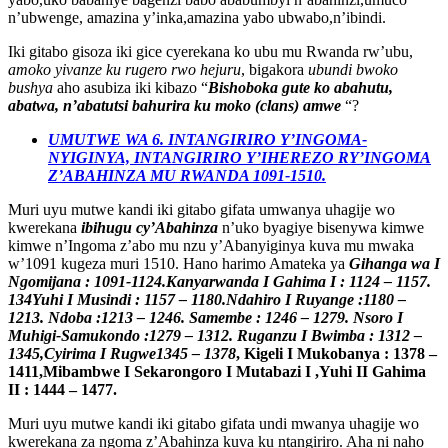
n’ubwenge, amazina y’inka,amazina yabo ubwabo,n’ibindi.
Iki gitabo gisoza iki gice cyerekana ko ubu mu Rwanda rw’ubu,
amoko yivanze ku rugero rwo hejuru
, bigakora
ubundi bwoko
bushya
aho asubiza iki kibazo “
Bishoboka gute ko abahutu,
abatwa, n’abatutsi bahurira ku moko (clans) amwe
“?
UMUTWE WA 6. INTANGIRIRO Y’INGOMA-
NYIGINYA, INTANGIRIRO Y’IHEREZO RY’INGOMA
Z’ABAHINZA MU RWANDA 1091-1510.
Muri uyu mutwe kandi iki gitabo gifata umwanya uhagije wo
kwerekana
ibihugu cy’Abahinza
n’uko byagiye bisenywa kimwe
kimwe n’Ingoma z’abo mu nzu y’Abanyiginya kuva mu mwaka
w’1091 kugeza muri 1510. Hano harimo Amateka ya
Gihanga wa I
Ngomijana : 1091-1124.Kanyarwanda I Gahima I : 1124 – 1157.
134Yuhi I Musindi : 1157 – 1180.Ndahiro I Ruyange :1180 –
1213. Ndoba :1213 – 1246. Samembe : 1246 – 1279. Nsoro I
Muhigi-Samukondo :1279 – 1312. Ruganzu I Bwimba : 1312 –
1345,Cyirima I Rugwe1345 – 1378
, Kigeli I Mukobanya : 1378 –
1411,Mibambwe I Sekarongoro I Mutabazi I ,Yuhi II Gahima
II : 1444 – 1477.
Muri uyu mutwe kandi iki gitabo gifata undi mwanya uhagije wo
kwerekana za ngoma z’Abahinza kuva ku ntangiriro. Aha ni naho