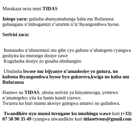
Murakaza neza muri
TIDAS
Intego yacu:
gufasha abanyamahanga baba mu Bufaransa
guhangana n’imbogamizi z’ururimi n’iz’ibyangombwa byose.
Serivisi zacu:
Itumanaho n’ubusemuzi mu gihe cyo guhura n’abategetsi cyangwa
gushyira ku murongo dosiye zawe
Kugufasha dosiye zo gusaba ubuhungiro
Ubufasha
bwose mu bijyanye n’amadosiye yo gutura, no
kubona ibyangombwa byose byo gukorera,kwiga no kuba mu
Bufaransa
Hamwe na
TIDAS
, ubona serivisi ya kinyamwuga, yemewe
n’amategeko; yita ku bantu kandi yizewe.
Twizera ko buri muntu akwiye gutegwa amatwi no gufashwa.
Twandikire uyu munsi tuvugane ku mushinga wawe
kuri
(+33)
07 58 90 35 49
cyangwa utwandikire kuri
tidasetvous@gmail.com