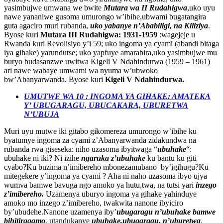
yasimbujwe umwana we bwite
Mutara wa II Rudahigwa
,uko uyu
nawe yananiwe gusoma umurongo w’ibihe,ubwami bugatangira
guta agaciro muri rubanda,
uko yabanye n’Ababiligi, na Kiliziya
.
Byose kuri
Mutara III Rudahigwa: 1931-1959
:wagejeje u
Rwanda kuri Revolisiyo y’i 59; uko ingoma ya cyami (abandi bitaga
iya gihake) yarundutse; uko yapfuye amarabira,uko yasimbujwe mu
buryo budasanzwe uwitwa Kigeli V Ndahindurwa (1959 – 1961)
ari nawe wabaye umwami wa nyuma w’ubwoko
bw’Abanyarwanda. Byose kuri
Kigeli V Ndahindurwa.
UMUTWE WA 10 : INGOMA YA GIHAKE: AMATEKA
Y’ UBUGARAGU, UBUCAKARA, UBURETWA
N’UBUJA
Muri uyu mutwe iki gitabo gikomereza umurongo w’ibihe ku
byatumye ingoma za cyami z’Abanyarwanda zidakundwa na
rubanda rwa giseseka: niho uzasoma ibyitwaga “
ubuhake
“:
ubuhake ni iki? Ni izihe
ngaruka z’ubuhake
ku bantu ku giti
cyabo?Ku buzima n’imibereho mbonezamubano by’igihugu?Ku
mitegekere y’ingoma ya cyami ? Aha ni naho uzasoma ibyo ujya
wumva bamwe bavuga ngo amoko ya hutu,twa, na tutsi yari
inzego
z’imibereho.
Uzamenya uburyo ingoma ya gihake yahinduye
amoko mo inzego z’imibereho, twakwita nanone ibyiciro
by’ubudehe.Nanone uzamenya iby’
ubugaragu n’ubuhake bamwe
bihitiragamo
, utandukanye
ubuhake,ubugaragu, n’uburetwa
.