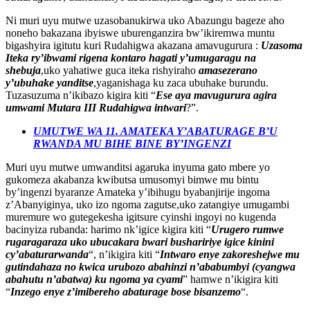
Ni muri uyu mutwe uzasobanukirwa uko Abazungu bageze aho
noneho bakazana ibyiswe uburenganzira bw’ikiremwa muntu
bigashyira igitutu kuri Rudahigwa akazana amavugurura :
Uzasoma
Iteka ry’ibwami rigena kontaro hagati y’umugaragu na
shebuja
,uko yahatiwe guca iteka rishyiraho
amasezerano
y’ubuhake yanditse
,yaganishaga ku zaca ubuhake burundu.
Tuzasuzuma n’ikibazo kigira kiti “
Ese aya mavugurura agira
umwami Mutara III Rudahigwa intwari
?”.
UMUTWE WA 11. AMATEKA Y’ABATURAGE B’U
RWANDA MU BIHE BINE BY’INGENZI
Muri uyu mutwe umwanditsi agaruka inyuma gato mbere yo
gukomeza akabanza kwibutsa umusomyi bimwe mu bintu
by’ingenzi byaranze Amateka y’ibihugu byabanjirije ingoma
z’Abanyiginya, uko izo ngoma zagutse,uko zatangiye umugambi
muremure wo gutegekesha igitsure cyinshi ingoyi no kugenda
bacinyiza rubanda: harimo nk’igice kigira kiti “
Urugero rumwe
rugaragaraza uko ubucakara bwari bushaririye igice kinini
cy’abaturarwanda
“, n’ikigira kiti “
Intwaro enye zakoreshejwe mu
gutindahaza no kwica urubozo abahinzi n’ababumbyi (cyangwa
abahutu n’abatwa) ku ngoma ya cyami
” hamwe n’ikigira kiti
“
Inzego enye z’imibereho abaturage bose bisanzemo
“.