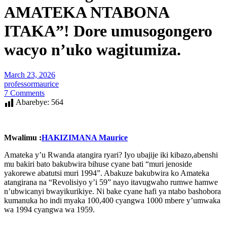
AMATEKA NTABONA
ITAKA”! Dore umusogongero
wacyo n’uko wagitumiza.
March 23, 2026
professormaurice
7 Comments
Abarebye:
564
Mwalimu :
HAKIZIMANA Maurice
Amateka y’u Rwanda atangira ryari? Iyo ubajije iki kibazo,abenshi
mu bakiri bato bakubwira bihuse cyane bati “muri jenoside
yakorewe abatutsi muri 1994”. Abakuze bakubwira ko Amateka
atangirana na “Revolisiyo y’i 59” nayo itavugwaho rumwe hamwe
n’ubwicanyi bwayikurikiye. Ni bake cyane hafi ya ntabo bashobora
kumanuka ho indi myaka 100,400 cyangwa 1000 mbere y’umwaka
wa 1994 cyangwa wa 1959.