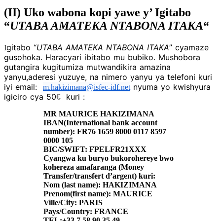
(II) Uko wabona kopi yawe y’ Igitabo
“
UTABA AMATEKA NTABONA ITAKA
“
gitabo “
UTABA AMATEKA NTABONA ITAKA
” cyamaze
I
gusohoka. Haracyari ibitabo mu bubiko. Mushobora
gutangira kugitumiza mutwandikira amazina
yanyu,aderesi yuzuye, na nimero yanyu ya telefoni kuri
iyi email:
nyuma yo kwishyura
m.hakizimana@isfec-idf.net
igiciro cya 50
kuri :
€
MR MAURICE HAKIZIMANA
IBAN(International bank account
number): FR76 1659 8000 0117 8597
0000 105
BIC/SWIFT: FPELFR21XXX
Cyangwa ku buryo bukorohereye bwo
kohereza amafaranga (Money
Transfer/transfert d’argent) kuri:
Nom (last name): HAKIZIMANA
Prenom(first name): MAURICE
Ville/City: PARIS
Pays/Country: FRANCE
TEL:+33 7 58 90 35 49