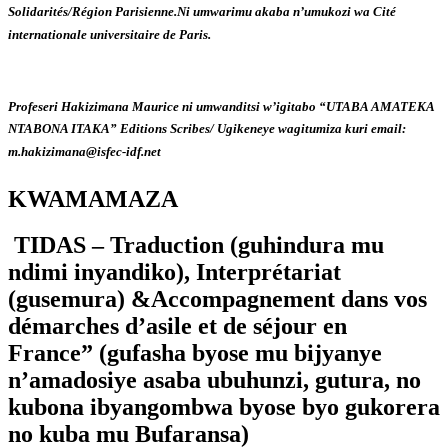
Solidarités/Région Parisienne.Ni umwarimu akaba n’umukozi wa Cité
internationale universitaire de Paris.
Profeseri Hakizimana Maurice ni umwanditsi w’igitabo “
UTABA AMATEKA
NTABONA ITAKA
” Editions Scribes/ Ugikeneye wagitumiza kuri email:
m.hakizimana@isfec-idf.net
KWAMAMAZA
TIDAS –
Traduction (
guhindura mu
ndimi inyandiko),
Interpr
é
tariat
(
gusemura) &Accompagnement dans vos
démarches d’asile et de séjour en
France” (gufasha byose mu bijyanye
n’amadosiye asaba ubuhunzi, gutura, no
kubona ibyangombwa byose byo gukorera
no kuba mu Bufaransa)