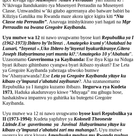
N’ikivuga Itandukaniro rya Musenyeri Perraudin na Musenyeri
Classe. Umwanditsi w’iki gitabo agereranya abo batware babiri ba
Kiliziya Gatulika mu Rwanda maze akora igice kigira kiti
“Nta
Classe nta Perraudin”
. Anavuga imishyikirano yari hagati na
Mgr
Perraudin na bwana Gregoire Kayibanda.
Uyu mutwe wa 12
ni nawo uvugwamo byose kuri
Repubulika ya I
(1962-1973)
:
Ibitero by’InYenz
i ,
Amategeko icumi y’Abatabazi ba
Lunari, “Inyenzi »
,
Uko Ibitero by’inyenzi byakurikiranye
,
Gitera
Joseph Habyarimana yari muntu ki?
,“
Amategeko 10 y’Abahutu
”.
Uzasomamo
Guverinoma ya Kayibanda:
Ese ibya Kiga na Nduga
byari ikibazo gihimbano cyangwa byari ikibazo nyakuri? Ese Leta
ya Gregoire Kayibanda yahezaga ubwoko bumwe
bw’Abanyarwanda?.Ese
Leta ya Gregoire Kayibanda yitaye ku
kibazo cy’impunzi z’abatutsi zayihunze
?. Aha uzanasomamo
Repubulika ya I itangira kuzamo ibibazo.
Itegurwa rya Kudeta
1973
, Haduka akaduruvayo kiswe “Muyaga” mu gihugu hose,
hashakishwa impamvu yo guhirika ku butegetsi Gregoire
Kayibanda.
Uyu mutwe wa 12 ni nawo uvugwamo
byose kuri Repubulika ya
II (1973-1994)
: Kudeta yapfubye ya
Koloneli Theoneste
Lizinde
.
Ese guverinoma ya Juvénal Habyarimana yitaye ku
kibazo cy’impunzi z’abatutsi zari mu mahanga?.
Uyu mutwe
usoreza ku gice kivuga
Amashyaka mashya mu Rwanda rushya.