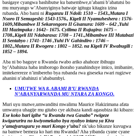
basigaye cyangwa bashibutse ku batsembwe,n’abami b’abatutsi bo
mu muryango w’Abanyiginya batwaje igitugu kitagira izina
rubanda. Abo bami ni
Ruganzu II Ndoli: 1510 – 1543.,Mutara I
Nsoro II Semugeshi: 1543-1576., Kigeli II Nyamuheshera : 1576-
1609,Mibambwe II Sekarongoro II Gisanura: 1609 – 642 ,Yuhi
III Mazimpaka : 1642– 1675. Cyilima II Rujugira: 1675 –
1708.,Kigeli III Ndabarasa: 1708 – 1741.,Mibambwe III Mutabazi
II Sentabyo : 1741- 1746 ,Yuhi IV Gahindiro : 1746 –
1802.,Mutara II Rwogera : 1802 – 1852. na Kigeli IV Rwabugili :
1852 – 1894.
Aba ni bo baguye u Rwanda rwabo ariko ahahoze ibihugu
by’Abahinza haba imiborogo ihoraho yanahinduye imico, imibanire,
imitekerereze n’imibereho bya rubanda rwa giseseka rwari rugizwe
ahanini n’abahinzi n’ababumbyi.
UMUTWE WA 8. ABAMI B’U RWANDA
N’ABANYARWANDA MU NTARA ZA KONGO.
Muri uyu mutwe,umwanditsi mwalimu Maurice Hakizimana afata
umwanya uhagije mu gitabo cye akibaza kandi agasubiza iki kibazo:
Ese koko hari igihe “u Rwanda rwa Gasabo” rwigeze
kwigarurira no kwiyomekaho bya nyabyo intara ya Kivu
y’amajyaruguru yo muri Kongo y’ubu?
nk’uko bikunze kuvugwa
na bamwe bemeza ko hari mu Rwanda? Aha yibanda cyane cyane