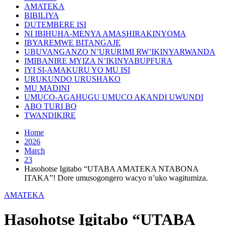
AMATEKA
BIBILIYA
DUTEMBERE ISI
NI IBIHUHA-MENYA AMASHIRAKINYOMA
IBYAREMWE BITANGAJE
UBUVANGANZO N’URURIMI RW’IKINYARWANDA
IMIBANIRE MYIZA N’IKINYABUPFURA
IYI SI-AMAKURU YO MU ISI
URUKUNDO URUSHAKO
MU MADINI
UMUCO-AGAHUGU UMUCO AKANDI UWUNDI
ABO TURI BO
TWANDIKIRE
Home
2026
March
23
Hasohotse Igitabo “UTABA AMATEKA NTABONA
ITAKA”! Dore umusogongero wacyo n’uko wagitumiza.
AMATEKA
Hasohotse Igitabo “UTABA