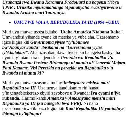
Urubanza rwa Bwana Karamira Frodouard na bagenzi
n’ibya
TPIR : Urukiko mpuzamahanga Mpanabyaha rwashyiriweho u
Rwanda, Arusha muri Tanzaniya.
UMUTWE WA 14. REPUBULIKA YA III (1994 –UBU)
Muri uyu mutwe usoza igitabo “
Utaba Amateka Ntabona Itaka
“,
Umwanditsi yibanda cyane ku mateka ya vuba aha. Uzasomamo
igice kigira kiti
Guverinoma yiyise “iy’ubumwe
bw’Abanyarwanda” ibisikana na “Guverinoma yiyise
iy’Abatabazi”
. Aha uzasobanukiwa byose ku bategetsi bashya ba
nyuma y’intambara na jenoside.
Perezida wa Repubulika y’u
Rwanda Bwana Pasteur Bizimungu ni muntu ki
? J
enerali Majoro
Paul Kagame, Visi Perezida na perezida wa Repubulika y’u
Rwanda ni muntu ki
?
Muri uyu mutwe uzasomamo iby
‘Imitegekere mishya muri
Repubulika ya III.
Uzamenya itandukaniro riri hagati
y’ingengabitekerezo ebyiri zayoboye u Rwanda:
Iya cyami n’iya
rubanda.
Harimo kandi
Amateka y’Amashyaka menshi muri
Repubulika ya III (ku butegetsi bwa FPR).
Ni naho
uzasobanukirwa ikibazo kigira kiti
Kuki Repubulika III yahinduye
ibirango by’igihugu?