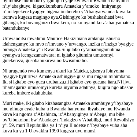
byimbitse inkomoko y’igihugu cyaje kwitwa u Rwanda hanyuma
n’iy’abagituye, kigacukumbura Amateka y’amoko, imiryango
n’imitegekere byagiye bigena imibereho y’Abanyarwanda kuva ku
iremwa kugeza magingo aya.Gishingiye ku bushakashatsi bwa
gihanga, ku buvanganzo bwa kera, no ku nyandiko z’abanyamateka
batandukanye.
Umwanditsi mwalimu Maurice Hakizimana aratanga ishusho
idahengamye ku mvo n’imvano y’urwango, inzika n’inzigo byagiye
biranga Amateka y’u Rwanda.Si igitabo cy’amarangamutima
cyangwa icengezamatwara; ni igitabo gitumira umusomyi
gutekereza, gusobanukirwa no kwisubiraho.
Ni urugendo rwo kumenya ukuri ku Mateka, gisenya ibinyoma
byagiye byitirirwa Amateka ashingiye gusa mu migani mihimbano.
Iki si igitabo cyo guca urubanza,ni igitabo cyo gucana itara.Ni ijwi
rihamagarira umusomyi kureba inyuma adatinya, kugira ngo abashe
kureba imbere adahubuka.
Muri make, iki gitabo kirabasangiza Amateka arambuye y’ibyabaye
mu gihugu cyaje kuba u Rwanda hanyuma, ibyabaye mu Rwanda
kuva ku ngoma z’Abahinza, iz’Abanyiginya n’Abega, mu bihe
by’Ubukoloni bw’Abadage n’indagizo y’Ababiligi, muri Revolisiyo
y’i 59, muri Repubulika ya I n’iya II ndetse n’ibyabaye vuba aha
kuva ku ya 1 Ukwakira 1990 kugeza uyu munsi.