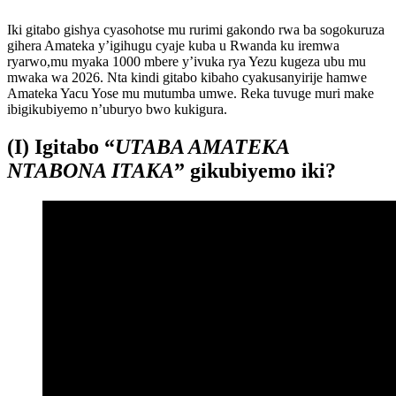
Iki gitabo gishya cyasohotse mu rurimi gakondo rwa ba sogokuruza
gihera Amateka y’igihugu cyaje kuba u Rwanda ku iremwa
ryarwo,mu myaka 1000 mbere y’ivuka rya Yezu kugeza ubu mu
mwaka wa 2026. Nta kindi gitabo kibaho cyakusanyirije hamwe
Amateka Yacu Yose mu mutumba umwe. Reka tuvuge muri make
ibigikubiyemo n’uburyo bwo kukigura.
(I) Igitabo “
UTABA AMATEKA
NTABONA ITAKA
” gikubiyemo iki?