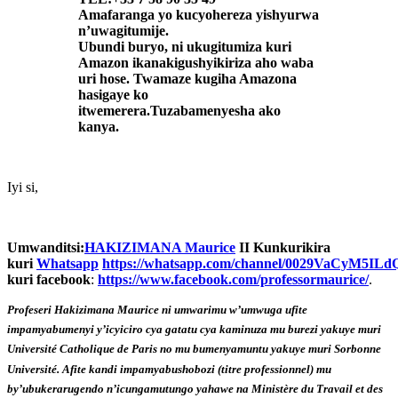
Amafaranga yo kucyohereza yishyurwa
n’uwagitumije.
Ubundi buryo, ni ukugitumiza kuri
Amazon ikanakigushyikiriza aho waba
uri hose. Twamaze kugiha Amazona
hasigaye ko
itwemerera.Tuzabamenyesha ako
kanya.
Iyi si,
Umwanditsi:
HAKIZIMANA Maurice
II Kunkurikira
kuri
Whatsapp
https://whatsapp.com/channel/0029VaCyM5I
kuri facebook
:
https://www.facebook.com/professormaurice/
.
Profeseri Hakizimana Maurice ni umwarimu w’umwuga ufite
impamyabumenyi y’icyiciro cya gatatu cya kaminuza mu burezi yakuye muri
Université Catholique de Paris no mu bumenyamuntu yakuye muri Sorbonne
Université. Afite kandi impamyabushobozi (titre professionnel) mu
by’ubukerarugendo n’icungamutungo yahawe na Ministère du Travail et des