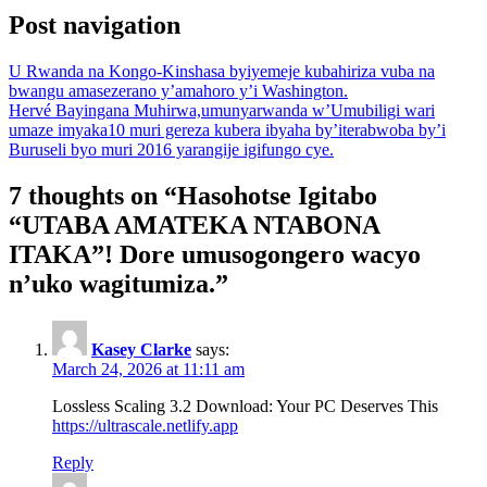
Post navigation
U Rwanda na Kongo-Kinshasa byiyemeje kubahiriza vuba na
bwangu amasezerano y’amahoro y’i Washington.
Hervé Bayingana Muhirwa,umunyarwanda w’Umubiligi wari
umaze imyaka10 muri gereza kubera ibyaha by’iterabwoba by’i
Buruseli byo muri 2016 yarangije igifungo cye.
7 thoughts on “
Hasohotse Igitabo
“UTABA AMATEKA NTABONA
ITAKA”! Dore umusogongero wacyo
n’uko wagitumiza.
”
Kasey Clarke
says:
March 24, 2026 at 11:11 am
Lossless Scaling 3.2 Download: Your PC Deserves This
https://ultrascale.netlify.app
Reply