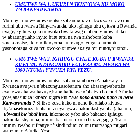
UMUTWE WA 1. UKURI N’IKINYOMA KU MOKO
Y’ABANYARWANDA
Muri uyu mutwe umwanditsi asobanura icyo ubwoko ari cyo mu
rurimi ubu rwitwa Ikinyarwanda, uko igihugu ubu cyitwa u Rwanda
cyagiye giturwa,uko ubwoko bwafatwaga mbere y’umwaduko
w’abazungu,aho inyito hutu tutsi na twa zishobora kuba
zarakomotse,ukuri n’ikinyoma ku mvugo ivuga ko umuntu
yashoboraga kuva mu bwoko bumwe akajya mu bundi,n’ibindi.
UMUTWE WA 2. IGIHUGU CYAJE KUBA U RWANDA
KUVA MU NTANGIRIRO KUGERA MU MWAKA WA
1000 NYUMA Y’IVUKA RYA YEZU.
Muri uyu mutwe umwanditsi asobanura uburyo Amateka y’u
Rwanda avugwa n’abazungu,asobanura aho abasangwabutaka
cyangwa abatwa bavuye,isano bafitanye n’abatwa bo muri Afurika
yose,anasubiza ikibazo kigira kiti
“Ese koko abatwa nabo ni bene
Kanyarwanda ?
Si ibyo gusa kuko ni naho iki gitabo kivuga
iby’abasekuruza b’abahinzi cyangwa abakondashyamba (abahutu)
,
ubwami bw’abahinza,
inkomoko yabo,uko bahanze igihugu
bakonda ishyamba,ururimi bashobora kuba baravugaga,n’isano
ururimi rwabo rufitanye n’izindi ndimi zo mu muryango mugari
wabo muri Afurika Yose.