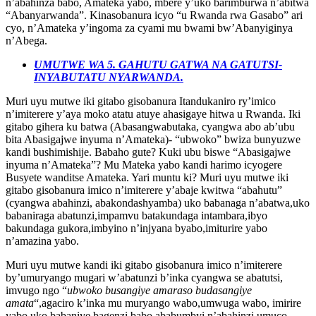
n’abahinza babo, Amateka yabo, mbere y’uko barimburwa n’abitwa
“Abanyarwanda”. Kinasobanura icyo “u Rwanda rwa Gasabo” ari
cyo, n’Amateka y’ingoma za cyami mu bwami bw’Abanyiginya
n’Abega.
UMUTWE WA 5. GAHUTU GATWA NA GATUTSI-
INYABUTATU NYARWANDA.
Muri uyu mutwe iki gitabo gisobanura Itandukaniro ry’imico
n’imiterere y’aya moko atatu atuye ahasigaye hitwa u Rwanda. Iki
gitabo gihera ku batwa (Abasangwabutaka, cyangwa abo ab’ubu
bita Abasigajwe inyuma n’Amateka)- “ubwoko” bwiza bunyuzwe
kandi bushimishije. Babaho gute? Kuki ubu biswe “Abasigajwe
inyuma n’Amateka”? Mu Mateka yabo kandi harimo icyogere
Busyete wanditse Amateka. Yari muntu ki? Muri uyu mutwe iki
gitabo gisobanura imico n’imiterere y’abaje kwitwa “abahutu”
(cyangwa abahinzi, abakondashyamba) uko babanaga n’abatwa,uko
babaniraga abatunzi,impamvu batakundaga intambara,ibyo
bakundaga gukora,imbyino n’injyana byabo,imiturire yabo
n’amazina yabo.
Muri uyu mutwe kandi iki gitabo gisobanura imico n’imiterere
by’umuryango mugari w’abatunzi b’inka cyangwa se abatutsi,
imvugo ngo “
ubwoko busangiye amaraso budasangiye
amata
“,agaciro k’inka mu muryango wabo,umwuga wabo, imirire
yabo,uko babaniye bagenzi babo ababumbyi n’abahinzi,umuco