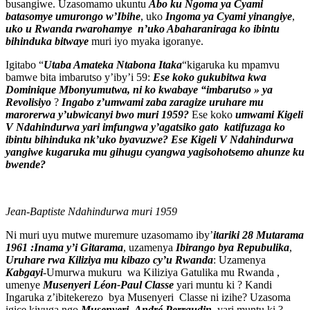
busangiwe. Uzasomamo ukuntu
Abo ku Ngoma ya Cyami
batasomye umurongo w’Ibihe
, uko
Ingoma ya Cyami yinangiye
,
uko u Rwanda rwarohamye n’uko Abaharaniraga ko ibintu
bihinduka bitwaye
muri iyo myaka igoranye.
Igitabo “
Utaba Amateka Ntabona Itaka
“kigaruka ku mpamvu
bamwe bita imbarutso y’iby’i 59:
Ese koko gukubitwa kwa
Dominique Mbonyumutwa,
ni ko kwabaye “imbarutso » ya
Revolisiyo
?
Ingabo z’umwami zaba zaragize uruhare mu
marorerwa y’ubwicanyi bwo muri 1959?
Ese koko
umwami Kigeli
V Ndahindurwa yari imfungwa y’agatsiko gato katifuzaga ko
ibintu bihinduka nk’uko byavuzwe?
Ese Kigeli V Ndahindurwa
yangiwe kugaruka mu gihugu cyangwa yagisohotsemo ahunze ku
bwende?
Jean-Baptiste Ndahindurwa muri 1959
Ni muri uyu mutwe muremure uzasomamo iby’
itariki 28 Mutarama
1961 :Inama y’i Gitarama
, uzamenya
Ibirango bya Repubulika
,
Uruhare rwa Kiliziya mu kibazo cy’u Rwanda
: Uzamenya
Kabgayi
-Umurwa mukuru wa Kiliziya Gatulika mu Rwanda ,
umenye
Musenyeri Léon-Paul Classe
yari muntu ki ? Kandi
Ingaruka z’ibitekerezo bya Musenyeri Classe ni izihe? Uzasoma
igice kivuga ngo
Musenyeri André Perraudin
yari muntu ki ?