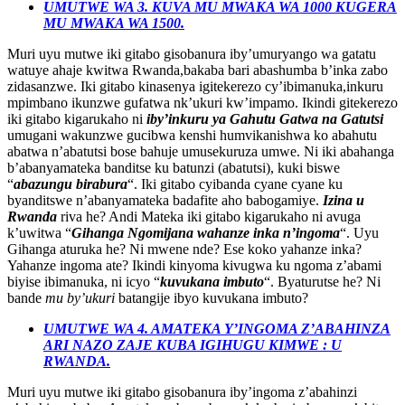
UMUTWE WA 3. KUVA MU MWAKA WA 1000 KUGERA
MU MWAKA WA 1500.
Muri uyu mutwe iki gitabo gisobanura iby’umuryango wa gatatu
watuye ahaje kwitwa Rwanda,bakaba bari abashumba b’inka zabo
zidasanzwe. Iki gitabo kinasenya igitekerezo cy’ibimanuka,inkuru
mpimbano ikunzwe gufatwa nk’ukuri kw’impamo. Ikindi gitekerezo
iki gitabo kigarukaho ni
iby’inkuru ya Gahutu Gatwa na Gatutsi
umugani wakunzwe gucibwa kenshi humvikanishwa ko abahutu
abatwa n’abatutsi bose bahuje umusekuruza umwe. Ni iki abahanga
b’abanyamateka banditse ku batunzi (abatutsi), kuki biswe
“
abazungu birabura
“. Iki gitabo cyibanda cyane cyane ku
byanditswe n’abanyamateka badafite aho babogamiye.
Izina u
Rwanda
riva he? Andi Mateka iki gitabo kigarukaho ni avuga
k’uwitwa “
Gihanga Ngomijana wahanze inka n’ingoma
“. Uyu
Gihanga aturuka he? Ni mwene nde? Ese koko yahanze inka?
Yahanze ingoma ate? Ikindi kinyoma kivugwa ku ngoma z’abami
biyise ibimanuka, ni icyo “
kuvukana imbuto
“. Byaturutse he? Ni
bande
mu by’ukuri
batangije ibyo kuvukana imbuto?
UMUTWE WA 4. AMATEKA Y’INGOMA Z’ABAHINZA
ARI NAZO ZAJE KUBA IGIHUGU KIMWE : U
RWANDA.
Muri uyu mutwe iki gitabo gisobanura iby’ingoma z’abahinzi