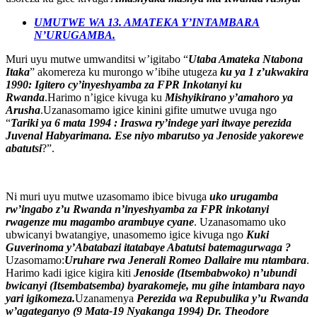
UMUTWE WA 13. AMATEKA Y’INTAMBARA
N’URUGAMBA.
Muri uyu mutwe umwanditsi w’igitabo “
Utaba Amateka Ntabona
Itaka
” akomereza ku murongo w’ibihe utugeza
ku ya 1 z’ukwakira
1990: Igitero cy’inyeshyamba za FPR Inkotanyi ku
Rwanda
.Harimo n’igice kivuga ku
Mishyikirano y’amahoro ya
Arusha
.Uzanasomamo igice kinini gifite umutwe uvuga ngo
“
Tariki ya 6 mata 1994 : Iraswa ry’indege yari itwaye perezida
Juvenal Habyarimana. Ese niyo mbarutso ya Jenoside yakorewe
abatutsi
?”.
Ni muri uyu mutwe uzasomamo ibice bivuga
uko urugamba
rw’ingabo z’u Rwanda n’inyeshyamba za FPR inkotanyi
rwagenze mu magambo arambuye cyane
. Uzanasomamo uko
ubwicanyi bwatangiye, unasomemo igice kivuga ngo
K
uki
Guverinoma y’Abatabazi itatabaye Abatutsi batemagurwaga ?
Uzasomamo:
Uruhare rwa Jenerali Romeo Dallaire mu ntambara
.
Harimo kadi igice kigira kiti
Jenoside (Itsembabwoko) n’ubundi
bwicanyi (Itsembatsemba) byarakomeje, mu gihe intambara nayo
yari igikomeza.
Uzanamenya
Perezida wa Repubulika y’u Rwanda
w’agateganyo (9 Mata-19 Nyakanga 1994) Dr. Theodore