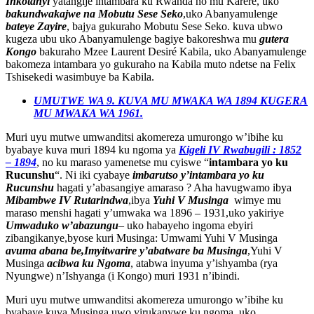
Inkotanyi
yatangije intambara ku Rwanda no mu Karere, uko
bakundwakajwe na Mobutu Sese Seko
,uko Abanyamulenge
bateye Zayire
, bajya gukuraho Mobutu Sese Seko. kuva ubwo
kugeza ubu uko Abanyamulenge bagiye bakoreshwa mu
gutera
Kongo
bakuraho Mzee Laurent Desiré Kabila, uko Abanyamulenge
bakomeza intambara yo gukuraho na Kabila muto ndetse na Felix
Tshisekedi wasimbuye ba Kabila.
UMUTWE WA 9. KUVA MU MWAKA WA 1894 KUGERA
MU MWAKA WA 1961.
Muri uyu mutwe umwanditsi akomereza umurongo w’ibihe ku
byabaye kuva muri 1894 ku ngoma ya
Kigeli IV Rwabugili : 1852
– 1894
, no ku maraso yamenetse mu cyiswe “
intambara yo ku
Rucunshu
“. Ni iki cyabaye
imbarutso y’intambara yo ku
Rucunshu
hagati y’abasangiye amaraso ? Aha havugwamo ibya
Mibambwe IV Rutarindwa
,ibya
Yuhi V Musinga
wimye mu
maraso menshi hagati y’umwaka wa 1896 – 1931,uko yakiriye
Umwaduko w’abazungu
– uko habayeho ingoma ebyiri
zibangikanye,byose kuri Musinga: Umwami Yuhi V Musinga
avuma abana be,Imyitwarire y’abatware ba Musinga
,Yuhi V
Musinga
acibwa ku Ngoma
, atabwa inyuma y’ishyamba (rya
Nyungwe) n’Ishyanga (i Kongo) muri 1931 n’ibindi.
Muri uyu mutwe umwanditsi akomereza umurongo w’ibihe ku
byabaye kuva Musinga uwo yirukanywe ku ngoma, uko