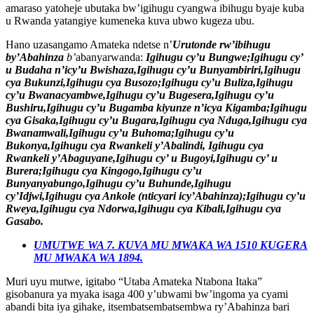
amaraso yatoheje ubutaka bw’igihugu cyangwa ibihugu byaje kuba
u Rwanda yatangiye kumeneka kuva ubwo kugeza ubu.
Hano uzasangamo Amateka ndetse n’
Urutonde rw’ibihugu
by’Abahinza
b’
abanyarwanda:
Igihugu cy’u Bungwe;Igihugu cy’
u Budaha n’icy’u Bwishaza,Igihugu cy’u Bunyambiriri,Igihugu
cya Bukunzi,Igihugu cya Busozo;Igihugu cy’u Buliza,Igihugu
cy’u Bwanacyambwe,Igihugu cy’u Bugesera,Igihugu cy’u
Bushiru,Igihugu cy’u Bugamba kiyunze n’icya Kigamba;Igihugu
cya Gisaka,Igihugu cy’u Bugara,Igihugu cya Nduga,Igihugu cya
Bwanamwali,Igihugu cy’u Buhoma;Igihugu cy’u
Bukonya,Igihugu cya Rwankeli y’Abalindi, Igihugu cya
Rwankeli y’Abaguyane,Igihugu cy’ u Bugoyi,Igihugu cy’ u
Burera;Igihugu cya Kingogo,Igihugu cy’u
Bunyanyabungo,Igihugu cy’u Buhunde,Igihugu
cy’Idjwi,Igihugu cya Ankole (nticyari icy’Abahinza);Igihugu cy’u
Rweya,Igihugu cya Ndorwa,Igihugu cya Kibali,Igihugu cya
Gasabo.
UMUTWE WA 7. KUVA MU MWAKA WA 1510 KUGERA
MU MWAKA WA 1894.
Muri uyu mutwe, igitabo “Utaba Amateka Ntabona Itaka”
gisobanura ya myaka isaga 400 y’ubwami bw’ingoma ya cyami
abandi bita iya gihake, itsembatsembatsembwa ry’Abahinza bari