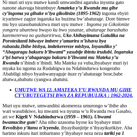
Ni muri uri uyu mutwe kandi umwanditsi agaruka inyuma gato
nanone akavuga birambuye
Amateka y’u Rwanda mu gihe
cy’ingoma ya gihake n’iya gikolinize (1895-1962)
ingoma ebyiri
icyarimwe zagize ingaruka ku buzima bw’abaturage. Dore bimwe
mu byo uzasobanukirwa muri uyu mutwe :
Ingoma ya Gikolonize
yongera uburetwa bwayo ku bwo yasanze, abaturage barushaho
kuremererwa no gusharirirwa
,
Uko Abihayimana Gatulika na
Porotesitanti bitwaye imbere y’amarira n’ishavu bya
rubanda
,
Ibihe bishya, imitekerereze mishya,
Inyandiko y’
“Abagaragu bakuru b’ibwami” yasubije ibintu irudubi
,
Ingaruka
z’iyi barwa y’abagaragu bakuru b’Ibwami mu Mateka y’u
Rwanda
n’ibindi n’ibindi. Mu Mateka ya vuba,ibyabaye muri iyi
myaka ku ngoma za Rudahigwa na Ndahindurwa kongeraho
Ababiligi nibyo byashwanyaguje ituze ry’abaturage bose,babe
abatwa,abahutu cyangwa abatutsi.
UMUTWE WA 12. AMATEKA Y’U RWANDA MU GIHE
CY’UBUTEGETSI BWA ZA REPUBULIKA : 1962-2024.
Muri uyu mutwe, umwanditsi akomereza umurongo w’ibihe aho
wari wasubikiwe, ku mwami wa nyuma w’u Rwanda rwa Gasabo,
ari we
Kigeli V Ndahindurwa (1959 – 1961).
Ubwami
bwamucitse gute
? Aha niho uzasoma byose ku byabaye muri
Revolisiyo y’itanu n’icyenda
, ibyayibanjirije n’ibyayikurikiye. Aha
harimo inkuru itari imbarirano y’ibyabaye neza neza
tariki ya 1