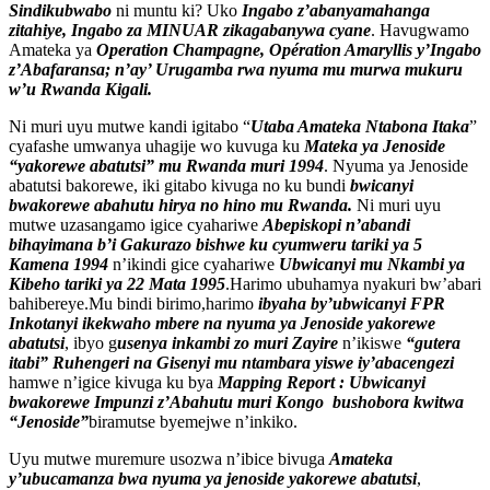
Sindikubwabo
ni muntu ki? Uko
Ingabo z’abanyamahanga
zitahiye, Ingabo za MINUAR zikagabanywa cyane
. Havugwamo
Amateka ya
Operation Champagne, Opération Amaryllis y’Ingabo
z’Abafaransa; n’ay’ Urugamba rwa nyuma mu murwa mukuru
w’u Rwanda Kigali.
Ni muri uyu mutwe kandi igitabo “
Utaba Amateka Ntabona Itaka
”
cyafashe umwanya uhagije wo kuvuga ku
Mateka ya Jenoside
“yakorewe abatutsi” mu Rwanda muri 1994
. Nyuma ya Jenoside
abatutsi bakorewe, iki gitabo kivuga no ku bundi
bwicanyi
bwakorewe abahutu hirya no hino mu Rwanda.
Ni muri uyu
mutwe uzasangamo igice cyahariwe
Abepiskopi n’abandi
bihayimana b’i Gakurazo bishwe ku cyumweru tariki ya 5
Kamena 1994
n’ikindi gice cyahariwe
Ubwicanyi mu Nkambi ya
Kibeho tariki ya 22 Mata 1995
.Harimo ubuhamya nyakuri bw’abari
bahibereye.Mu bindi birimo,harimo
ibyaha by’ubwicanyi FPR
Inkotanyi ikekwaho mbere na nyuma ya Jenoside yakorewe
abatutsi
, ibyo g
usenya inkambi zo muri Zayire
n’ikiswe
“gutera
itabi” Ruhengeri na Gisenyi mu ntambara yiswe iy’abacengezi
hamwe n’igice kivuga ku bya
Mapping Report : Ubwicanyi
bwakorewe Impunzi z’Abahutu muri Kongo bushobora kwitwa
“Jenoside”
biramutse byemejwe n’inkiko.
Uyu mutwe muremure usozwa n’ibice bivuga
Amateka
y’ubucamanza bwa nyuma ya jenoside yakorewe abatutsi
,