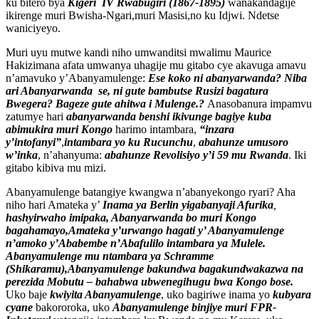
ku bitero bya
Kigeri IV Rwabugiri (1867-1895)
wanakandagije
ikirenge muri Bwisha-Ngari,muri Masisi,no ku Idjwi. Ndetse
waniciyeyo.
Muri uyu mutwe kandi niho umwanditsi mwalimu Maurice
Hakizimana afata umwanya uhagije mu gitabo cye akavuga amavu
n’amavuko y’Abanyamulenge:
Ese koko ni abanyarwanda? Niba
ari Abanyarwanda se, ni gute bambutse Rusizi bagatura
Bwegera? Bageze gute ahitwa i Mulenge.?
Anasobanura impamvu
zatumye hari
abanyarwanda benshi ikivunge bagiye kuba
abimukira muri Kongo
harimo intambara,
“inzara
y’intofanyi”
,
intambara yo ku Rucunchu
,
abahunze umusoro
w’inka
, n’ahanyuma:
abahunze Revolisiyo y’i 59 mu Rwanda
. Iki
gitabo kibiva mu mizi.
Abanyamulenge batangiye kwangwa n’abanyekongo ryari? Aha
niho hari Amateka y’
Inama ya Berlin yigabanyaji Afurika
,
hashyirwaho imipaka, Abanyarwanda bo muri Kongo
bagahamayo,Amateka y’urwango hagati y’ Abanyamulenge
n’amoko y’Ababembe n’Abafulilo intambara ya Mulele.
Abanyamulenge mu ntambara ya Schramme
(Shikaramu),Abanyamulenge bakundwa bagakundwakazwa na
perezida Mobutu – bahabwa ubwenegihugu bwa Kongo bose.
Uko baje
kwiyita Abanyamulenge
, uko bagiriwe inama yo
kubyara
cyane
bakororoka, uko
Abanyamulenge binjiye muri FPR-