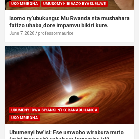
UKO MBIBONA
UMUSOMYI-IBIBAZO BYASUBIJWE
Isomo ry’ubukungu: Mu Rwanda nta mushahara
fatizo uhaba,dore impamvu bikiri kure.
June 7, 2026
professormaurice
UBUMENYI BWA SIYANSI N'IKORANABUHANGA
UKO MBIBONA
Ubumenyi bw’isi: Ese umwobo wirabura muto