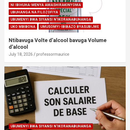
NI IBIHUHA-MENYA AMASHIRAKINYOMA
UBUHANGA NA FILOZOFIYA
UBUMENYI BWA SIYANSI N'IKORANABUHANGA
UKO MBIBONA
UMUSOMYI-IBIBAZO BYASUBIJWE
Ntibavuga Volte d’alcool bavuga Volume
d’alcool
July 18, 2026
professormaurice
UBUMENYI BWA SIYANSI N'IKORANABUHANGA