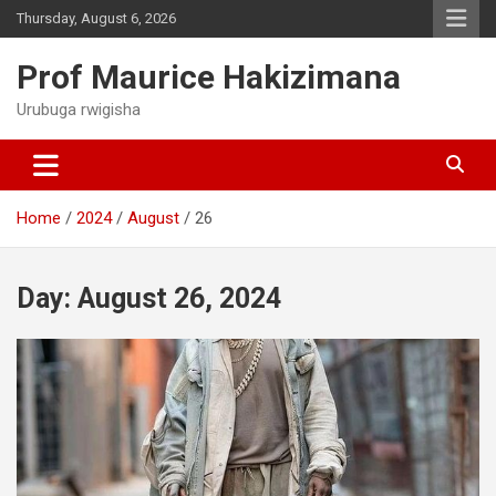
Skip
Thursday, August 6, 2026
to
content
Prof Maurice Hakizimana
Urubuga rwigisha
Home
2024
August
26
Day:
August 26, 2024