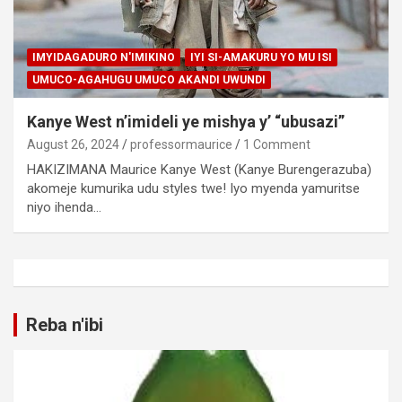
IMYIDAGADURO N'IMIKINO
IYI SI-AMAKURU YO MU ISI
UMUCO-AGAHUGU UMUCO AKANDI UWUNDI
Kanye West n’imideli ye mishya y’ “ubusazi”
August 26, 2024
professormaurice
1 Comment
HAKIZIMANA Maurice Kanye West (Kanye Burengerazuba)
akomeje kumurika udu styles twe! Iyo myenda yamuritse
niyo ihenda…
Reba n'ibi