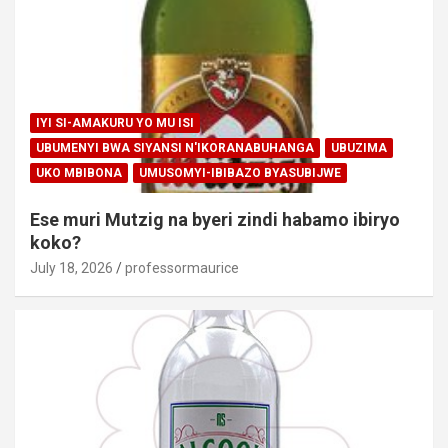
IYI SI-AMAKURU YO MU ISI
UBUMENYI BWA SIYANSI N'IKORANABUHANGA
UBUZIMA
UKO MBIBONA
UMUSOMYI-IBIBAZO BYASUBIJWE
Ese muri Mutzig na byeri zindi habamo ibiryo
koko?
July 18, 2026
professormaurice