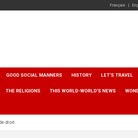
Français
Eng
GOOD SOCIAL MANNERS
HISTORY
LET’S TRAVEL
THE RELIGIONS
THIS WORLD-WORLD’S NEWS
WOND
e droit