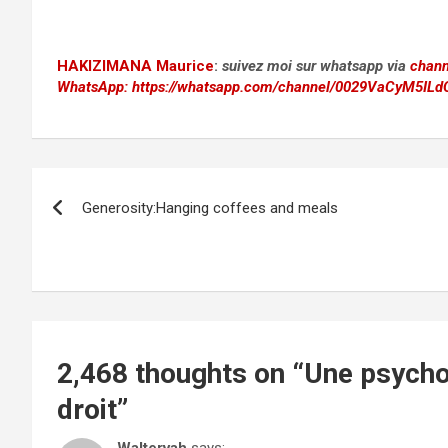
HAKIZIMANA Maurice
:
suivez moi sur whatsapp via
chann
WhatsApp:
https://whatsapp.com/channel/0029VaCyM5IL
Post
Generosity:Hanging coffees and meals
navigation
2,468 thoughts on “
Une psycho
droit
”