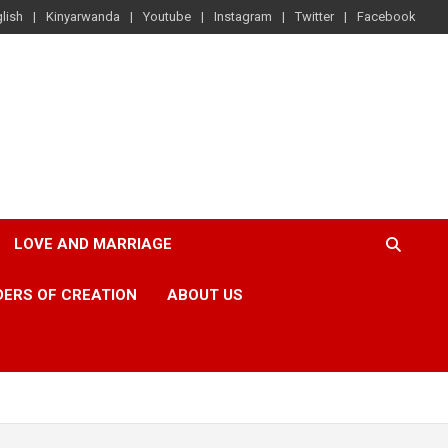
lish
Kinyarwanda
Youtube
Instagram
Twitter
Facebook
LOVE AND MARRIAGE
ERS OF CREATION
ABOUT US