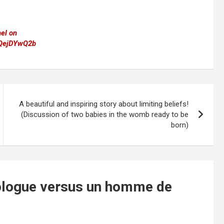
el on
dQejDYwQ2b
A beautiful and inspiring story about limiting beliefs!
(Discussion of two babies in the womb ready to be
born)
logue versus un homme de