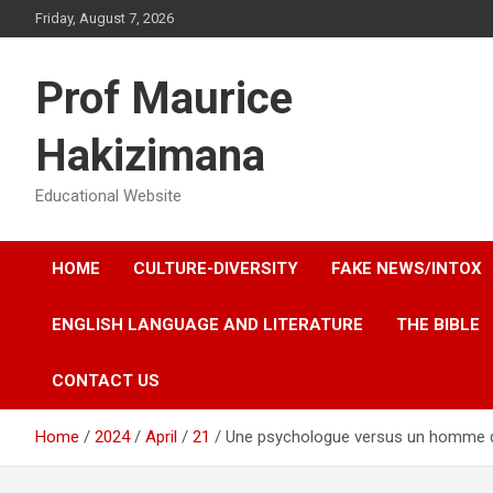
Skip
Friday, August 7, 2026
to
content
Prof Maurice
Hakizimana
Educational Website
HOME
CULTURE-DIVERSITY
FAKE NEWS/INTOX
ENGLISH LANGUAGE AND LITERATURE
THE BIBLE
CONTACT US
Home
2024
April
21
Une psychologue versus un homme d