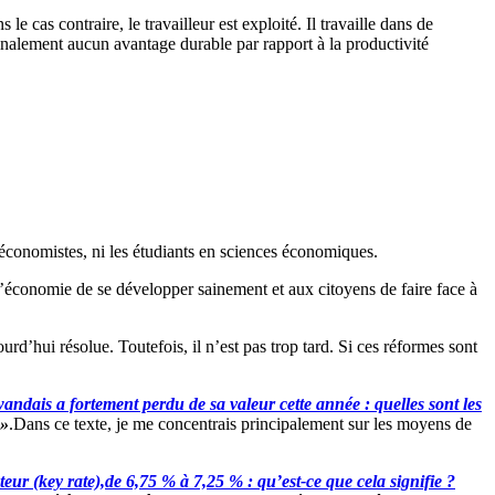
e cas contraire, le travailleur est exploité. Il travaille dans de
nalement aucun avantage durable par rapport à la productivité
s économistes, ni les étudiants en sciences économiques.
à l’économie de se développer sainement et aux citoyens de faire face à
rd’hui résolue. Toutefois, il n’est pas trop tard. Si ces réformes sont
andais a fortement perdu de sa valeur cette année : quelles sont les
)»
.Dans ce texte, je me concentrais principalement sur les moyens de
r (key rate),de 6,75 % à 7,25 % : qu’est-ce que cela signifie ?