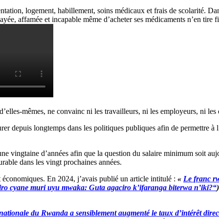
ntation, logement, habillement, soins médicaux et frais de scolarité. Dans l
yée, affamée et incapable même d’acheter ses médicaments n’en tire fi
d’elles-mêmes, ne convainc ni les travailleurs, ni les employeurs, ni le
igurer depuis longtemps dans les politiques publiques afin de permettre 
ne vingtaine d’années afin que la question du salaire minimum soit aujou
urable dans les vingt prochaines années.
t économiques. En 2024, j’avais publié un article intitulé :
«
Le franc rw
ro cyane muri uyu mwaka: Guta agaciro k’ifaranga biterwa n’iki?
“
tionale du Rwanda a sensiblement augmenté le taux d’intérêt directeu