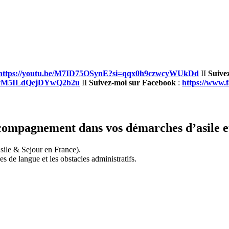
https://youtu.be/M7ID75OSynE?si=qqx0h9czwcyWUkDd
II
Suive
VaCyM5ILdQejDYwQ2b2u
II
Suivez-moi sur Facebook
:
https://www.
ompagnement dans vos démarches d’asile et
sile & Sejour en France).
es de langue et les obstacles administratifs.