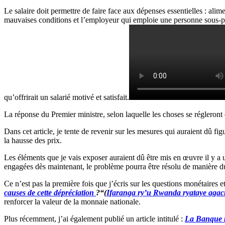
Le salaire doit permettre de faire face aux dépenses essentielles : alime
mauvaises conditions et l’employeur qui emploie une personne sous-pa
qu’offrirait un salarié motivé et satisfait.
La réponse du Premier ministre, selon laquelle les choses se régleront 
Dans cet article, je tente de revenir sur les mesures qui auraient dû f
la hausse des prix.
Les éléments que je vais exposer auraient dû être mis en œuvre il y a u
engagées dès maintenant, le problème pourra être résolu de manière d
Ce n’est pas la première fois que j’écris sur les questions monétaires e
causes de cette dépréciation
?“(
Ifaranga ry’u Rwanda ryataye agaci
renforcer la valeur de la monnaie nationale.
Plus récemment, j’ai également publié un article intitulé :
La Banque na