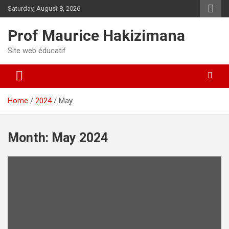
Skip
Saturday, August 8, 2026
to
content
Prof Maurice Hakizimana
Site web éducatif
Home
2024
May
Month:
May 2024