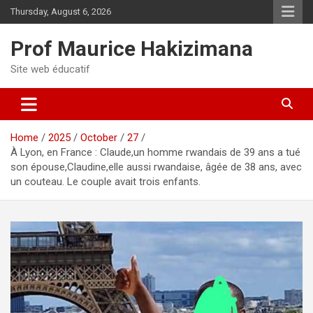
Skip
Thursday, August 6, 2026
to
content
Prof Maurice Hakizimana
Site web éducatif
Home
2025
October
27
À Lyon, en France : Claude,un homme rwandais de 39 ans a tué
son épouse,Claudine,elle aussi rwandaise, âgée de 38 ans, avec
un couteau. Le couple avait trois enfants.