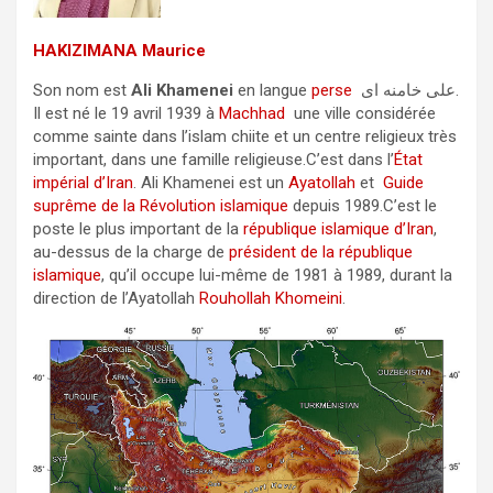
HAKIZIMANA Maurice
Son nom est
Ali Khamenei
en langue
perse
علی خامنه ای.
Il est né le 19 avril 1939 à
Machhad
une ville considérée
comme sainte dans l’islam chiite et un centre religieux très
important, dans une famille religieuse.C’est dans l’
État
impérial d’Iran
. Ali Khamenei est un
Ayatollah
et
Guide
suprême de la Révolution islamique
depuis 1989.C’est le
poste le plus important de la
république islamique d’Iran
,
au-dessus de la charge de
président de la république
islamique
, qu’il occupe lui-même de 1981 à 1989, durant la
direction de l’Ayatollah
Rouhollah Khomeini
.