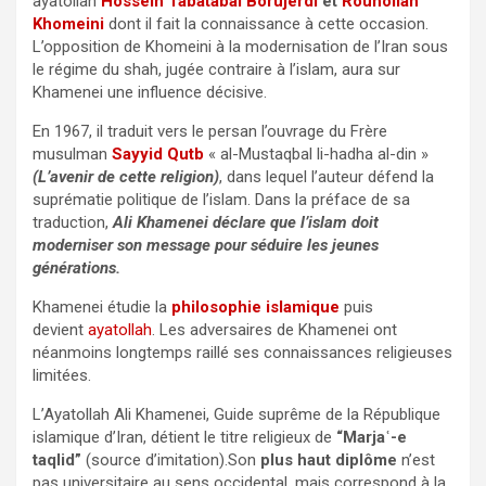
ayatollah
Hossein Tabatabai Borujerdi
et
Rouhollah
Khomeini
dont il fait la connaissance à cette occasion.
L’opposition de Khomeini à la modernisation de l’Iran sous
le régime du shah, jugée contraire à l’islam, aura sur
Khamenei une influence décisive.
En 1967, il traduit vers le persan l’ouvrage du Frère
musulman
Sayyid Qutb
« al-Mustaqbal li-hadha al-din »
(L’avenir de cette religion)
, dans lequel l’auteur défend la
suprématie politique de l’islam. Dans la préface de sa
traduction,
Ali Khamenei déclare que l’islam doit
moderniser son message pour séduire les jeunes
générations.
Khamenei étudie la
philosophie islamique
puis
devient
ayatollah
. Les adversaires de Khamenei ont
néanmoins longtemps raillé ses connaissances religieuses
limitées.
L’Ayatollah Ali Khamenei, Guide suprême de la République
islamique d’Iran, détient le titre religieux de
“Marjaʿ-e
taqlid”
(source d’imitation).Son
plus haut diplôme
n’est
pas universitaire au sens occidental, mais correspond à la