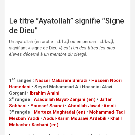
Le titre “Ayatollah” signifie “Signe
de Dieu”
Un ayatollah (en arabe : آية الله ou en persan : آیت‌الله,
signifiant « signe de Dieu »)
est l’un des titres les plus
élevés décerné à un membre du clergé
.
re
1
rangée :
Nasser Makarem Shirazi
•
Hossein Noori
Hamedani
• Seyed Mohammad Ali Hosseini Alavi
Gorgani •
Ibrahim Amini
e
2
rangée :
Asadollah Bayat-Zanjani
(en)
•
Ja’far
Sobhani
•
Youssef Saanei
•
Abdollah Javadi-Amoli
e
3
rangée :
Morteza Moghtadai
(en)
•
Mohammad-Taqi
Mesbah Yazdi
•
Abdul-Karim Mousavi Ardebili
•
Khalil
Mobasher Kashani
(en)