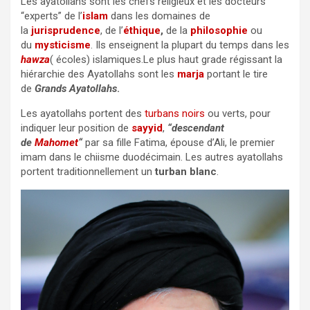
Les ayatollahs sont les chefs réligieux et les docteurs
“experts” de l’
islam
dans les domaines de
la
jurisprudence
, de l’
éthique
,
de la
philosophie
ou
du
mysticisme
. Ils enseignent la plupart du temps dans les
hawza
( écoles) islamiques.Le plus haut grade régissant la
hiérarchie des Ayatollahs sont les
marja
portant le tire
de
Grands Ayatollahs
.
Les ayatollahs portent des
turbans noirs
ou verts, pour
indiquer leur position de
sayyid
,
“descendant
de
Mahomet
“
par sa fille Fatima, épouse d’Ali, le premier
imam dans le chiisme duodécimain. Les autres ayatollahs
portent traditionnellement un
turban blanc
.