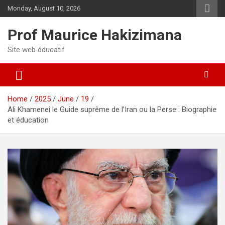
Skip
Monday, August 10, 2026
to
content
Prof Maurice Hakizimana
Site web éducatif
Home
2025
June
19
Ali Khamenei le Guide suprême de l’Iran ou la Perse : Biographie
et éducation