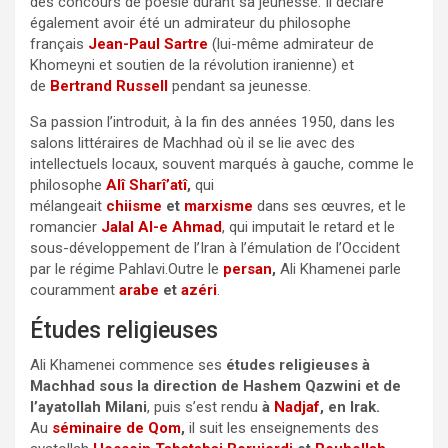
des concours de poésie durant sa jeunesse. Il déclare
également avoir été un admirateur du philosophe
français
Jean-Paul Sartre
(lui-même admirateur de
Khomeyni et soutien de la révolution iranienne) et
de
Bertrand Russell
pendant sa jeunesse.
Sa passion l’introduit, à la fin des années 1950, dans les
salons littéraires de Machhad où il se lie avec des
intellectuels locaux, souvent marqués à gauche, comme le
philosophe
Alî Sharî’atî
,
qui
mélangeait
chiisme
et
marxisme
dans ses œuvres, et le
romancier
Jalal Al-e Ahmad
, qui imputait le retard et le
sous-développement de l’Iran à l’émulation de l’Occident
par le régime Pahlavi.Outre le
persan
,
Ali Khamenei parle
couramment
arabe
et
azéri
.
Études religieuses
Ali Khamenei commence ses
études religieuses à
Machhad sous la direction de Hashem Qazwini et de
l’ayatollah Milani
, puis s’est rendu
à
Nadjaf
, en Irak.
Au
séminaire de Qom
,
il suit les enseignements des