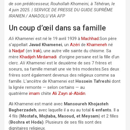
de son prédécesseur, Rouhollah Khomeini, à Téhéran, le
4 juin 2025. | SERVICE DE PRESSE DU GUIDE SUPRÊME
IRANIEN / ANADOLU VIA AFP
Un coup d’œil dans sa famille
Ali Khamenei
est né le 19 avril 1939 à
Machhad
.Son père
s’appellait
Javad Khamenei
, un
Azéri
de
Khameneh
né
à
Nadjaf
(en
Irak
), une autre ville sainte du chiisme. Sa
mère
Khadijeh Mirdamadi
d’origine persane est la fille d’un
clerc.
Ali Khamenei
est le deuxième de ses 7 frères et
soeurs, sa famille menait une vie très modestes.Ses deux
frères sont également devenus des religieux comme sa
famille. L’ancêtre de Khamenei est
Hossein Tafreshi
dont
la lignée remonte — selon certains — au
quatrième
imam
chiite
Ali Zayn al-Abidin
.
Ali Khamenei est marié avec
Mansoureh Khojasteh
Bagherzadeh
, avec laquelle il a eu au total
6 enfants.
Il a
4 fils (
Mostafa, Mojtaba, Masoud, et Meysam
) et 2 filles
(
Boshra et Hoda)
. Plusieurs de ses fils sont des
dignitaires religieux.