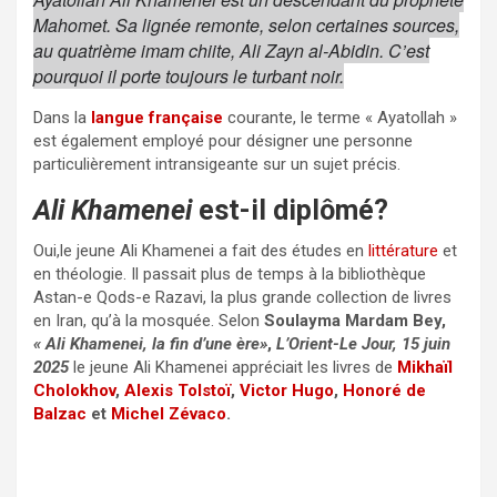
Mahomet. Sa lignée remonte, selon certaines sources,
au quatrième imam chiite, Ali Zayn al-Abidin. C’est
pourquoi il porte toujours le turbant noir.
Dans la
langue française
courante, le terme « Ayatollah »
est également employé pour désigner une personne
particulièrement intransigeante sur un sujet précis.
Ali Khamenei
est-il diplômé?
Oui,le jeune Ali Khamenei a fait des études en
littérature
et
en théologie. Il passait plus de temps à la bibliothèque
Astan-e Qods-e Razavi, la plus grande collection de livres
en Iran, qu’à la mosquée. Selon
Soulayma Mardam Bey,
« Ali Khamenei, la fin d’une ère»
,
L’Orient-Le Jour,‎ 15 juin
2025
le jeune Ali Khamenei appréciait les livres de
Mikhaïl
Cholokhov
,
Alexis Tolstoï
,
Victor Hugo
,
Honoré de
Balzac
et
Michel Zévaco
.