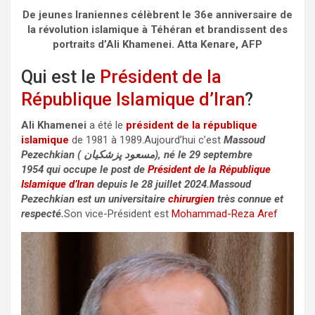
De jeunes Iraniennes célèbrent le 36e anniversaire de
la révolution islamique à Téhéran et brandissent des
portraits d’Ali Khamenei. Atta Kenare, AFP
Qui est le
Président de la
République Islamique d’Iran
?
Ali Khamenei
a été le
président de la république
islamique
de 1981 à 1989.Aujourd’hui c’est
Massoud
Pezechkian ( مسعود پزشکیان), né le 29 septembre
1954 qui occupe le post de
Président de la République
Islamique d’Iran
depuis le 28 juillet 2024.Massoud
Pezechkian est un universitaire
chirurgien
très connue et
respecté.
Son vice-Président est
Mohammad-Reza Aref