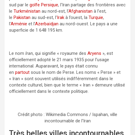
sud par le
golfe Persique
, l’Iran partage des frontières avec
le
Turkménistan
au nord-est, l’
Afghanistan
à l’est,
le
Pakistan
au sud-est, l’
Irak
à l’ouest, la
Turquie
,
l’
Arménie
et l’
Azerbaïdjan
au nord-ouest. Le pays a une
superficie de 1 648 195 km.
Le nom
Iran
, qui signifie « royaume des
Aryens
», est
officiellement adopté le 21 mars 1935 pour l’usage
international. Auparavant, le pays était connu
en
partout
sous le nom de Perse. Les noms « Perse » et
« Iran » sont souvent utilisés indifféremment dans le
contexte culturel, bien que le terme « Iran » demeure utilisé
officiellement dans le contexte politique.
Crédit photo : Wikimedia Commons / Ispahan, ville
incontournable de l’Iran
Très belles villes incontournables