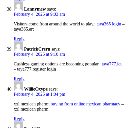
Lannymew
says:
February 4, 2025 at 9:03 am
Visitors come from around the world to play.:
taya365 login
–
taya365.art
Reply
PatrickCrern
says:
February 4, 2025 at 9:10 am
Cashless gaming options are becoming popular.:
taya777.icu
– taya777 register login
Reply
WillieOxype
says:
February 4, 2025 at 1:04 pm
xxl mexican pharm:
buying from online mexican pharmacy
–
xxl mexican pharm
Reply