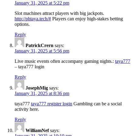
January 31, 2025 at 5:22 pm
Slot machines attract players with big jackpots.
http://phtaya.tech/#
Players can enjoy high-stakes betting
options.
Reply
PatrickCrern
says:
January 31, 2025 at 5:56 pm
Live music events often accompany gaming nights.:
taya777
– taya777 login
Reply
JosephMig
says:
January 31, 2025 at 8:36 pm
taya777
taya777 register login
Gambling can be a social
activity here.
Reply
WilliamNef
says:
January 31, 2025 at 10:10 pm