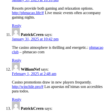
Resorts provide both gaming and relaxation options.
http://phmacao.life/#
Live music events often accompany
gaming nights.
Reply
PatrickCrern
says:
January 31, 2025 at 10:42 pm
The casino atmosphere is thrilling and energetic.:
phmacao
club
– phmacao com
Reply
WilliamNef
says:
February 1, 2025 at 2:48 am
Casino promotions draw in new players frequently.
http://winchile.pro/#
Las apuestas mГ­nimas son accesibles
para todos.
Reply
PatrickCrern
says: