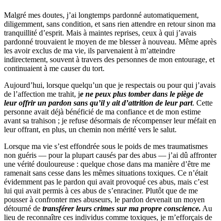
Malgré mes doutes, j’ai longtemps pardonné automatiquement,
diligemment, sans condition, et sans rien attendre en retour sinon ma
tranquillité d’esprit. Mais à maintes reprises, ceux à qui j’avais
pardonné trouvaient le moyen de me blesser à nouveau. Même après
les avoir exclus de ma vie, ils parvenaient à m’atteindre
indirectement, souvent à travers des personnes de mon entourage, et
continuaient à me causer du tort.
Aujourd’hui, lorsque quelqu’un que je respectais ou pour qui j’avais
de l’affection me trahit, j
e ne peux plus tomber dans le piège de
leur offrir un pardon sans qu’il y ait d’attrition de leur part
. Cette
personne avait déjà bénéficié de ma confiance et de mon estime
avant sa trahison ; je refuse désormais de récompenser leur méfait en
leur offrant, en plus, un chemin non mérité vers le salut.
Lorsque ma vie s’est effondrée sous le poids de mes traumatismes
non guéris — pour la plupart causés par des abus — j’ai dû affronter
une vérité douloureuse : quelque chose dans ma manière d’être me
ramenait sans cesse dans les mêmes situations toxiques. Ce n’était
évidemment pas le pardon qui avait provoqué ces abus, mais c’est
lui qui avait permis à ces abus de s’enraciner. Plutôt que de me
pousser à confronter mes abuseurs, le pardon devenait un moyen
détourné de
transférer leurs crimes sur ma propre conscience.
Au
lieu de reconnaître ces individus comme toxiques, je m’efforçais de