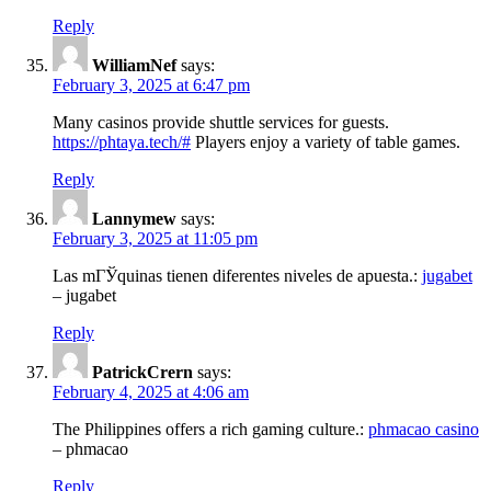
Reply
WilliamNef
says:
February 3, 2025 at 6:47 pm
Many casinos provide shuttle services for guests.
https://phtaya.tech/#
Players enjoy a variety of table games.
Reply
Lannymew
says:
February 3, 2025 at 11:05 pm
Las mГЎquinas tienen diferentes niveles de apuesta.:
jugabet
– jugabet
Reply
PatrickCrern
says:
February 4, 2025 at 4:06 am
The Philippines offers a rich gaming culture.:
phmacao casino
– phmacao
Reply