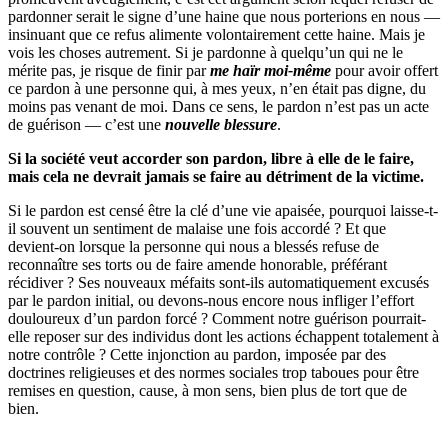
pardonner serait le signe d’une haine que nous porterions en nous —
insinuant que ce refus alimente volontairement cette haine. Mais je
vois les choses autrement. Si je pardonne à quelqu’un qui ne le
mérite pas, je risque de finir par
me haïr moi-même
pour avoir offert
ce pardon à une personne qui, à mes yeux, n’en était pas digne, du
moins pas venant de moi. Dans ce sens, le pardon n’est pas un acte
de guérison — c’est une
nouvelle blessure
.
Si la société veut accorder son pardon, libre à elle de le faire,
mais cela ne devrait jamais se faire au détriment de la victime.
Si le pardon est censé être la clé d’une vie apaisée, pourquoi laisse-t-
il souvent un sentiment de malaise une fois accordé ? Et que
devient-on lorsque la personne qui nous a blessés refuse de
reconnaître ses torts ou de faire amende honorable, préférant
récidiver ? Ses nouveaux méfaits sont-ils automatiquement excusés
par le pardon initial, ou devons-nous encore nous infliger l’effort
douloureux d’un pardon forcé ? Comment notre guérison pourrait-
elle reposer sur des individus dont les actions échappent totalement à
notre contrôle ? Cette injonction au pardon, imposée par des
doctrines religieuses et des normes sociales trop taboues pour être
remises en question, cause, à mon sens, bien plus de tort que de
bien.