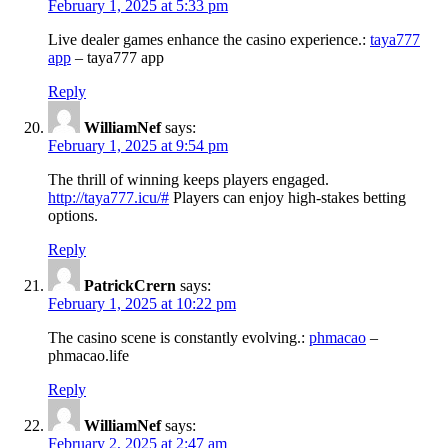
February 1, 2025 at 5:33 pm
Live dealer games enhance the casino experience.:
taya777
app
– taya777 app
Reply
WilliamNef
says:
February 1, 2025 at 9:54 pm
The thrill of winning keeps players engaged.
http://taya777.icu/#
Players can enjoy high-stakes betting
options.
Reply
PatrickCrern
says:
February 1, 2025 at 10:22 pm
The casino scene is constantly evolving.:
phmacao
–
phmacao.life
Reply
WilliamNef
says:
February 2, 2025 at 2:47 am