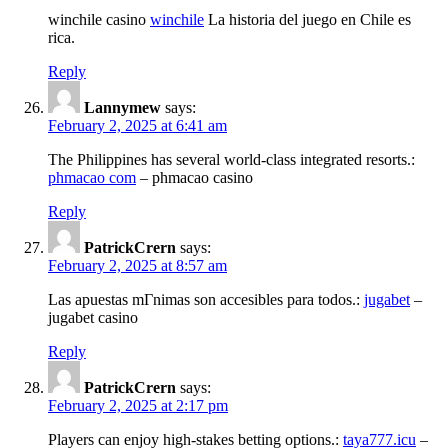
winchile casino
winchile
La historia del juego en Chile es
rica.
Reply
Lannymew
says:
February 2, 2025 at 6:41 am
The Philippines has several world-class integrated resorts.:
phmacao com
– phmacao casino
Reply
PatrickCrern
says:
February 2, 2025 at 8:57 am
Las apuestas mГ­nimas son accesibles para todos.:
jugabet
–
jugabet casino
Reply
PatrickCrern
says:
February 2, 2025 at 2:17 pm
Players can enjoy high-stakes betting options.:
taya777.icu
–