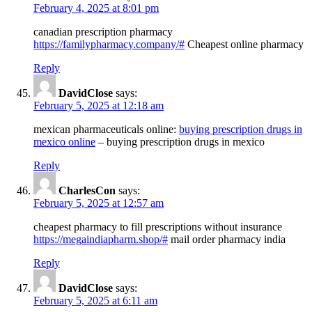
February 4, 2025 at 8:01 pm
canadian prescription pharmacy
https://familypharmacy.company/#
Cheapest online pharmacy
Reply
DavidClose
says:
February 5, 2025 at 12:18 am
mexican pharmaceuticals online:
buying prescription drugs in
mexico online
– buying prescription drugs in mexico
Reply
CharlesCon
says:
February 5, 2025 at 12:57 am
cheapest pharmacy to fill prescriptions without insurance
https://megaindiapharm.shop/#
mail order pharmacy india
Reply
DavidClose
says:
February 5, 2025 at 6:11 am