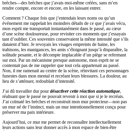
brèches—des brèches que j’avais moi-même créées, sans m’en
rendre compte, encore et encore, en les laissant entrer.
Comment ? Chaque fois que j’entendais leurs noms ou qu’un
événement me rappelait les moindres détails de ce que j’avais vécu,
mon esprit me transportait instantanément dans le passé, au cœur
d’une scène douloureuse, pour revisiter ces moments que j’essayais
tant d’oublier. Ces souvenirs conservaient la même intensité que s’ils
dataient d’hier. Je revoyais les visages empreints de haine, les
trahisons, les manigances, les amis s’éloignant jusqu’à disparaître, la
solitude pesante, et le décompte implacable d’un piège se refermant
sur moi. Par un mécanisme presque autonome, mon esprit ne se
contentait pas de me rappeler que tout cela appartenait au passé.
Non, il me ramenait au centre de la scène, réinvitant ces personnages
funestes dans mon mental et recréant leurs blessures. La douleur, au
lieu de s’atténuer, redoublait d’intensité.
J’ai dû travailler dur pour
désactiver cette réaction automatique
,
réalisant que le passé ne pouvait revenir à moi que si je le recréais.
J’ai colmaté les brèches et reconstruit mon mur protecteur—non pas
un mur né de l’instinct, mais un mur intentionnellement conçu pour
préserver ma paix intérieure.
Aujourd’hui, ce mur me permet de reconnaître intellectuellement
leurs actions sans leur donner accès à mon espace de bien-être