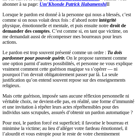
abonner à sa page:
Um’Khonde Patrick Habamenshi
II
Lorsque le pardon est donné à la personne qui nous a blessés, c’est
comme si on nous volait deux fois : d’abord notre
intégrité
physique, émotionnelle et mentale, et puis ensuite notre
droit de
demander des comptes
. C’est comme si, en tant que victime, on
me demandait aussi de récompenser mes bourreaux pour leurs
actions.
Le pardon est trop souvent présenté comme un ordre :
Tu dois
pardonner
pour pouvoir guérir.
On le propose rarement comme
une option parmi d’autres possibilités, et personne ne vous explique
vraiment comment cette guérison magique va s’opérer — ni
pourquoi l’on devrait obligatoirement passer par là. La seule
justification qu’on entend souvent repose sur des enseignements
religieux.
Mais cette guérison, imposée sans aucune réflexion personnelle ni
véritable choix, ne devient-elle pas, en réalité, une forme d’immunité
et une invitation à répéter leurs actes répréhensibles pour des
individus sans scrupules, assurés d’obtenir un pardon automatique ?
Pour moi, le pardon forcé est superficiel; il favorise le bourreau et
minimise la victime; au lieu d’alléger votre fardeau émotionnel, il
l’alourdit et vous estropie pour le reste de votre cheminement