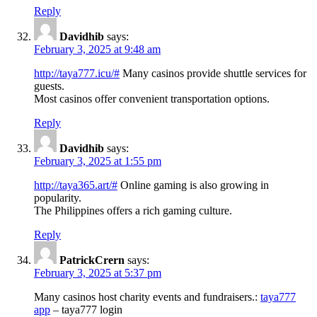
Reply
Davidhib
says:
February 3, 2025 at 9:48 am
http://taya777.icu/#
Many casinos provide shuttle services for
guests.
Most casinos offer convenient transportation options.
Reply
Davidhib
says:
February 3, 2025 at 1:55 pm
http://taya365.art/#
Online gaming is also growing in
popularity.
The Philippines offers a rich gaming culture.
Reply
PatrickCrern
says:
February 3, 2025 at 5:37 pm
Many casinos host charity events and fundraisers.:
taya777
app
– taya777 login