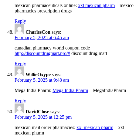
mexican pharmaceuticals online:
xxl mexican pharm
– mexico
pharmacies prescription drugs
Reply
CharlesCon
says:
February 5, 2025 at 6:45 am
canadian pharmacy world coupon code
http://discountdrugmart.pro/#
discount drug mart
Reply
WillieOxype
says:
February 5, 2025 at 9:48 am
Mega India Pharm:
Mega India Pharm
– MegaIndiaPharm
Reply
DavidClose
says:
February 5, 2025 at 12:25 pm
mexican mail order pharmacies:
xxl mexican pharm
– xxl
mexican pharm