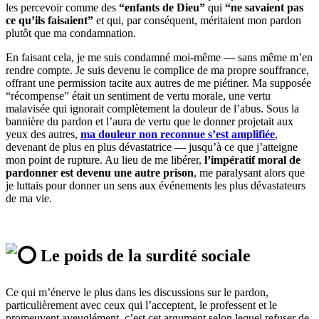
les percevoir comme des
“enfants de Dieu”
qui
“ne savaient pas
ce qu’ils faisaient”
et qui, par conséquent, méritaient mon pardon
plutôt que ma condamnation.
En faisant cela, je me suis condamné moi-même — sans même m’en
rendre compte. Je suis devenu le complice de ma propre souffrance,
offrant une permission tacite aux autres de me piétiner. Ma supposée
“récompense” était un sentiment de vertu morale, une vertu
malavisée qui ignorait complètement la douleur de l’abus. Sous la
bannière du pardon et l’aura de vertu que le donner projetait aux
yeux des autres,
ma douleur non reconnue s’est amplifiée
,
devenant de plus en plus dévastatrice — jusqu’à ce que j’atteigne
mon point de rupture. Au lieu de me libérer,
l’impératif moral de
pardonner est devenu une autre prison
, me paralysant alors que
je luttais pour donner un sens aux événements les plus dévastateurs
de ma vie.
Le poids de la surdité sociale
Ce qui m’énerve le plus dans les discussions sur le pardon,
particulièrement avec ceux qui l’acceptent, le professent et le
promeuvent aveuglément, c’est cet argument selon lequel refuser de