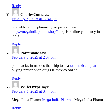
Reply
CharlesCon
says:
February 5, 2025 at 12:41 pm
reputable online pharmacy no prescription
https://megaindiapharm.shop/#
top 10 online pharmacy in
india
Reply
Porteralate
says:
February 5, 2025 at 2:07 pm
pharmacies in mexico that ship to usa
xxl mexican pharm
buying prescription drugs in mexico online
Reply
WillieOxype
says:
February 5, 2025 at 3:44 pm
Mega India Pharm:
Mega India Pharm
– Mega India Pharm
Reply