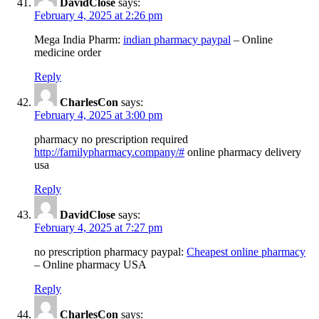
DavidClose
says:
February 4, 2025 at 2:26 pm
Mega India Pharm:
indian pharmacy paypal
– Online
medicine order
Reply
CharlesCon
says:
February 4, 2025 at 3:00 pm
pharmacy no prescription required
http://familypharmacy.company/#
online pharmacy delivery
usa
Reply
DavidClose
says:
February 4, 2025 at 7:27 pm
no prescription pharmacy paypal:
Cheapest online pharmacy
– Online pharmacy USA
Reply
CharlesCon
says: