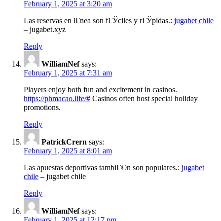
February 1, 2025 at 3:20 am
Las reservas en lГ­nea son fГЎciles y rГЎpidas.:
jugabet chile
– jugabet.xyz
Reply
WilliamNef
says:
February 1, 2025 at 7:31 am
Players enjoy both fun and excitement in casinos.
https://phmacao.life/#
Casinos often host special holiday
promotions.
Reply
PatrickCrern
says:
February 1, 2025 at 8:01 am
Las apuestas deportivas tambiГ©n son populares.:
jugabet
chile
– jugabet chile
Reply
WilliamNef
says:
February 1, 2025 at 12:17 pm