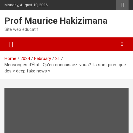
Skip
Monday, August 10, 2026
to
content
Prof Maurice Hakizimana
Site web éducatif
Home
2024
February
21
Mensonges d’État : Qu’en connaissez-vous? Ils sont pires que
des « deep fake news »