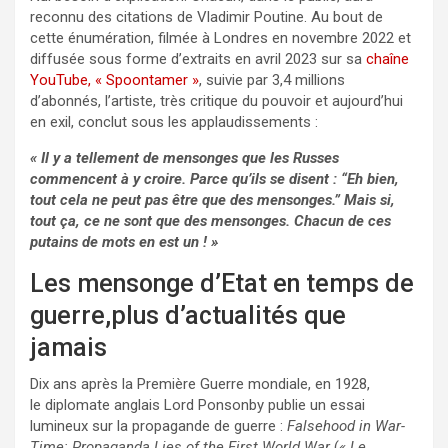
reconnu des citations de Vladimir Poutine. Au bout de
cette énumération, filmée à Londres en novembre 2022 et
diffusée sous forme d’extraits en avril 2023 sur sa
chaîne
YouTube, « Spoontamer »
, suivie par 3,4 millions
d’abonnés, l’artiste, très critique du pouvoir et aujourd’hui
en exil, conclut sous les applaudissements :
« Il y a tellement de mensonges que les Russes
commencent à y croire. Parce qu’ils se disent : “Eh bien,
tout cela ne peut pas être que des mensonges.” Mais si,
tout ça, ce ne sont que des mensonges. Chacun de ces
putains de mots en est un ! »
Les mensonge d’Etat en temps de
guerre,plus d’actualités que
jamais
Dix ans après la Première Guerre mondiale, en 1928,
le diplomate anglais Lord Ponsonby publie un essai
lumineux sur la propagande de guerre :
Falsehood in War-
Time: Propaganda Lies of the First World War
(
« Le