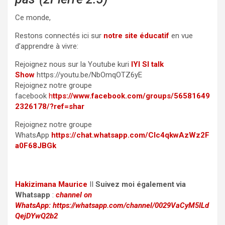
Ce monde,
Restons connectés ici sur
notre site éducatif
en vue
d’apprendre à vivre:
Rejoignez nous sur la Youtube kuri
IYI SI talk
Show
https://youtu.be/NbOmqOTZ6yE
Rejoignez notre groupe
facebook
h
ttps://www.facebook.com/groups/56581649
2326178/?ref=shar
Rejoignez notre groupe
WhatsApp
https://chat.whatsapp.com/CIc4qkwAzWz2F
a0F68JBGk
Hakizimana Maurice
II
Suivez moi également via
Whatsapp
:
channel on
WhatsApp:
https://whatsapp.com/channel/0029VaCyM5ILd
QejDYwQ2b2