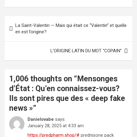
Post
La Saint-Valentin — Mais qui était ce “Valentin” et quelle
navigation
en est l’origine?
L’ORIGINE LATIN DU MOT “COPAIN”
1,006 thoughts on “
Mensonges
d’État : Qu’en connaissez-vous?
Ils sont pires que des « deep fake
news »
”
Danielovabe
says:
January 28, 2025 at 4:33 am
https://predpharm.shop/#
prednisone pack