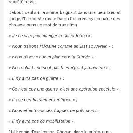
société russe.
Debout, seul sur la scène, baignant dans une lueur bleu et
rouge, l’humoriste russe Danila Poperechny enchaîne des
phrases, sans un mot de transition.
« Je ne vais pas changer la Constitution »
;
« Nous traitons l’Ukraine comme un Etat souverain »
;
« Nous n’avons aucun plan pour la Crimée »
;
« Nos soldats ne sont pas là et n’y ont jamais été »
;
« Il n’y aura pas de guerre »
;
« Ce n’est pas une guerre, c’est une opération spéciale »
;
« Ils se bombardent eux-mêmes »
;
« Nous effectuons des frappes de précision »
;
« Il n’y aura pas de mobilisation »
.
Nul besoin d’explication. Chacun, dans le public, aura