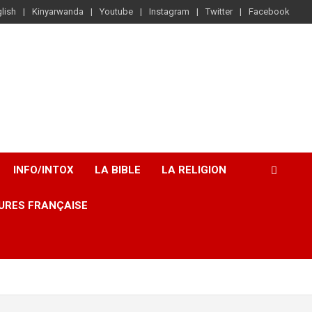
lish
Kinyarwanda
Youtube
Instagram
Twitter
Facebook
INFO/INTOX
LA BIBLE
LA RELIGION
URES FRANÇAISE