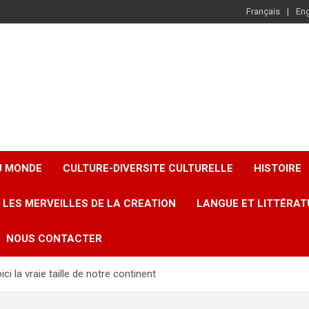
Français
Eng
U MONDE
CULTURE-DIVERSITE CULTURELLE
HISTOIRE
LES MERVEILLES DE LA CREATION
LANGUE ET LITTÉRAT
NOUS CONTACTER
ici la vraie taille de notre continent