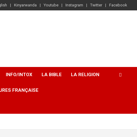
lish
Kinyarwanda
Youtube
Instagram
Twitter
Facebook
INFO/INTOX
LA BIBLE
LA RELIGION
URES FRANÇAISE