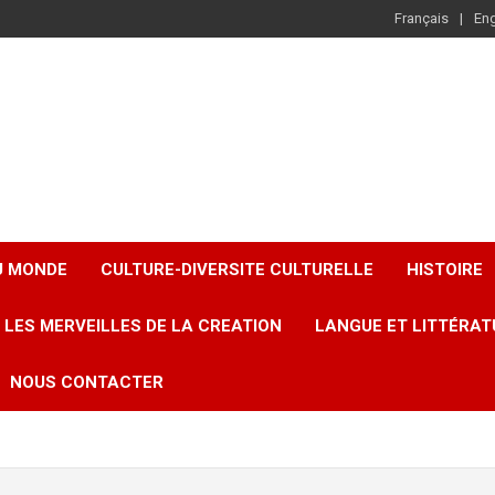
Français
Eng
U MONDE
CULTURE-DIVERSITE CULTURELLE
HISTOIRE
LES MERVEILLES DE LA CREATION
LANGUE ET LITTÉRAT
NOUS CONTACTER