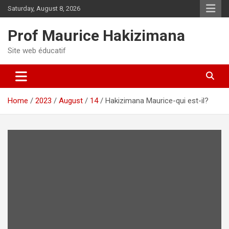
Skip
Saturday, August 8, 2026
to
content
Prof Maurice Hakizimana
Site web éducatif
Home
2023
August
14
Hakizimana Maurice-qui est-il?