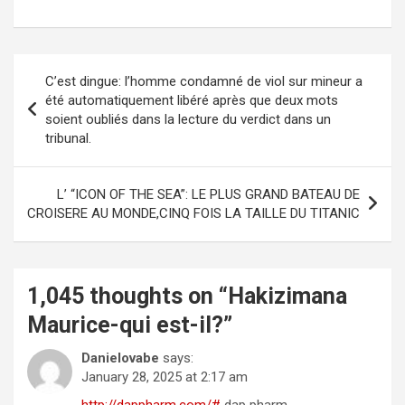
Post
C’est dingue: l’homme condamné de viol sur mineur a
navigation
été automatiquement libéré après que deux mots
soient oubliés dans la lecture du verdict dans un
tribunal.
L’ “ICON OF THE SEA”: LE PLUS GRAND BATEAU DE
CROISERE AU MONDE,CINQ FOIS LA TAILLE DU TITANIC
1,045 thoughts on “
Hakizimana
Maurice-qui est-il?
”
Danielovabe
says:
January 28, 2025 at 2:17 am
http://dappharm.com/#
dap pharm