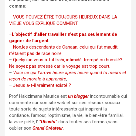
comme
:
–
VOUS POUVEZ ÊTRE TOUJOURS HEUREUX DANS LA
VIE.JE VOUS EXPLIQUE COMMENT
–
L’objectif d’aller travailler n’est pas seulement de
gagner de l’argent
–
Non,les descendants de Canaan, celui qui fut maudit,
n’étaient pas de race noire
–
Quelqu’un vous a-t-il trahi, intimidé, trompé ou humilié?
Ne soyez pas stressé car le voyage est trop court.
–
Voici ce qui t’arrive heure après heure quand tu meurs et
leçon de morale à apprendre
,
–
Jésus a-​t-​il vraiment existé ?
Prof Hakizimana Maurice est
un blogger
incontournable qui
commente sur son site web et sur ses réseaux sociaux
toute sorte de sujets intéressants qui inspirent la
confiance, l’amour, l’optimisme, la vie, le bien-être familial,
la vraie piété, l’
“Ubuntu”
dans toutes ses formes,sans
oublier son
Grand Créateur
.