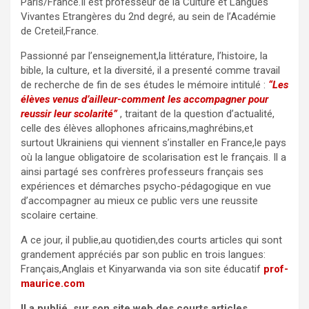
Paris/France.Il est professeur de la Culture et Langues
Vivantes Etrangères du 2nd degré, au sein de l’Académie
de Creteil,France.
Passionné par l’enseignement,la littérature, l’histoire, la
bible, la culture, et la diversité, il a presenté comme travail
de recherche de fin de ses études le mémoire intitulé :
“Les
élèves venus d’ailleur-comment les accompagner pour
reussir leur scolarité”
, traitant de la question d’actualité,
celle des élèves allophones africains,maghrébins,et
surtout Ukrainiens qui viennent s’installer en France,le pays
où la langue obligatoire de scolarisation est le français. Il a
ainsi partagé ses confrères professeurs français ses
expériences et démarches psycho-pédagogique en vue
d’accompagner au mieux ce public vers une reussite
scolaire certaine.
A ce jour, il publie,au quotidien,des courts articles qui sont
grandement appréciés par son public en trois langues:
Français,Anglais et Kinyarwanda via son site éducatif
prof-
maurice.com
Il a publié, sur son site web,des courts articles