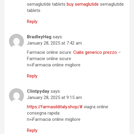
semaglutide tablets
buy semaglutide
semaglutide
tablets
Reply
BradleyHag
says:
January 28, 2025 at 7:42 am
Farmacie online sicure:
Cialis generico prezzo
–
Farmacie online sicure
п»їFarmacia online migliore
Reply
Clintpyday
says:
January 28, 2025 at 9:15 am
https://farmasilditaly.shop/#
viagra online
consegna rapida
п»їFarmacia online migliore
Reply