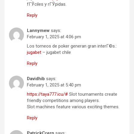
fГЎciles y rГЎpidas.
Reply
Lannymew
says:
February 1, 2025 at 4:06 pm
Los torneos de poker generan gran interГ©s.:
jugabet
– jugabet chile
Reply
Davidhib
says:
February 1, 2025 at 5:40 pm
https://taya777.icu/#
Slot tournaments create
friendly competitions among players.
Slot machines feature various exciting themes.
Reply
PatrickCrern
says: