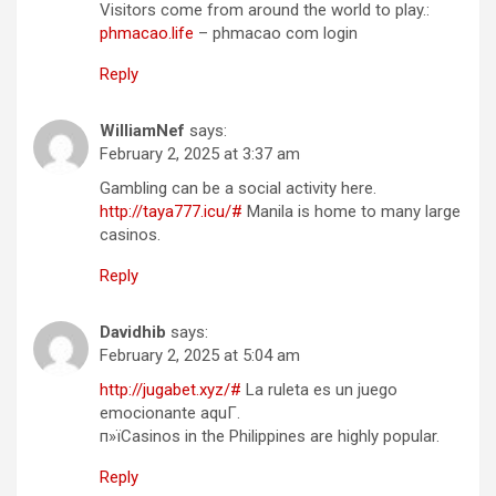
Visitors come from around the world to play.:
phmacao.life
– phmacao com login
Reply
WilliamNef
says:
February 2, 2025 at 3:37 am
Gambling can be a social activity here.
http://taya777.icu/#
Manila is home to many large
casinos.
Reply
Davidhib
says:
February 2, 2025 at 5:04 am
http://jugabet.xyz/#
La ruleta es un juego
emocionante aquГ­.
п»їCasinos in the Philippines are highly popular.
Reply