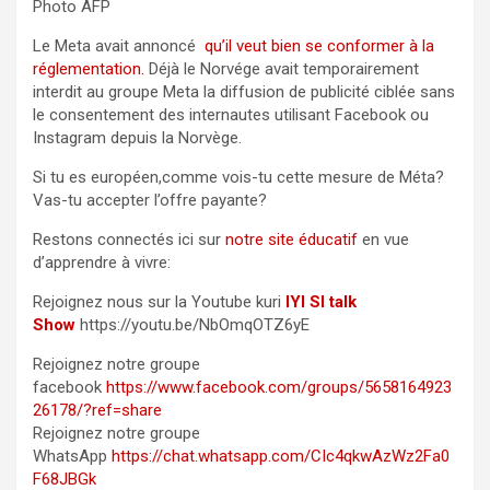
Photo AFP
Le Meta avait annoncé
qu’il veut bien se conformer à la
réglementation.
Déjà le Norvége avait temporairement
interdit au groupe Meta la diffusion de publicité ciblée sans
le consentement des internautes utilisant Facebook ou
Instagram depuis la Norvège.
Si tu es européen,comme vois-tu cette mesure de Méta?
Vas-tu accepter l’offre payante?
Restons connectés ici sur
notre site éducatif
en vue
d’apprendre à vivre:
Rejoignez nous sur la Youtube kuri
IYI SI talk
Show
https://youtu.be/NbOmqOTZ6yE
Rejoignez notre groupe
facebook
https://www.facebook.com/groups/5658164923
26178/?ref=share
Rejoignez notre groupe
WhatsApp
https://chat.whatsapp.com/CIc4qkwAzWz2Fa0
F68JBGk