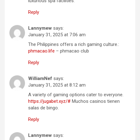
luxurious spa facilities.
Reply
Lannymew
says:
January 31, 2025 at 7:06 am
The Philippines offers a rich gaming culture.:
phmacao.life
– phmacao club
Reply
WilliamNef
says:
January 31, 2025 at 8:12 am
A variety of gaming options cater to everyone.
https://jugabet.xyz/#
Muchos casinos tienen
salas de bingo.
Reply
Lannymew
says: