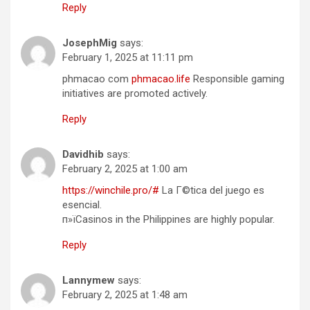
Reply
JosephMig
says:
February 1, 2025 at 11:11 pm
phmacao com
phmacao.life
Responsible gaming
initiatives are promoted actively.
Reply
Davidhib
says:
February 2, 2025 at 1:00 am
https://winchile.pro/#
La Г©tica del juego es
esencial.
п»їCasinos in the Philippines are highly popular.
Reply
Lannymew
says:
February 2, 2025 at 1:48 am