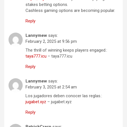
stakes betting options.
Cashless gaming options are becoming popular.
Reply
Lannymew
says:
February 2, 2025 at 9:56 pm
The thrill of winning keeps players engaged.:
taya777.icu
– taya777.icu
Reply
Lannymew
says:
February 3, 2025 at 2:54 am
Los jugadores deben conocer las reglas.:
jugabet.xyz
– jugabet.xyz
Reply
PatrickCrern
says: