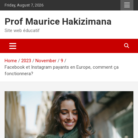
Skip
Friday, August 7, 2026
to
content
Prof Maurice Hakizimana
Site web éducatif
Home
2023
November
9
Facebook et Instagram payants en Europe, comment ça
fonctionnera?