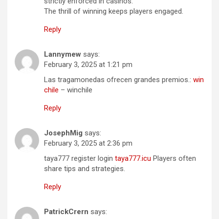
strictly enforced in casinos.
The thrill of winning keeps players engaged.
Reply
Lannymew
says:
February 3, 2025 at 1:21 pm
Las tragamonedas ofrecen grandes premios.:
win
chile
– winchile
Reply
JosephMig
says:
February 3, 2025 at 2:36 pm
taya777 register login
taya777.icu
Players often
share tips and strategies.
Reply
PatrickCrern
says: