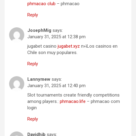
phmacao club
– phmacao
Reply
JosephMig
says:
January 31, 2025 at 12:38 pm
jugabet casino
jugabet.xyz
п»їLos casinos en
Chile son muy populares.
Reply
Lannymew
says:
January 31, 2025 at 12:40 pm
Slot tournaments create friendly competitions
among players.:
phmacao.life
– phmacao com
login
Reply
Davidhib
says: