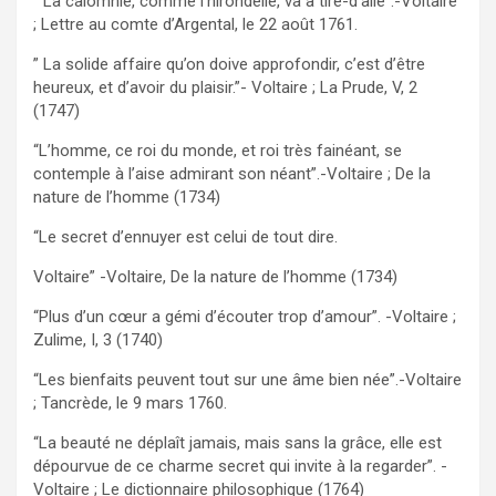
” La calomnie, comme l’hirondelle, va à tire-d’aile”.-Voltaire
; Lettre au comte d’Argental, le 22 août 1761.
” La solide affaire qu’on doive approfondir, c’est d’être
heureux, et d’avoir du plaisir.”- Voltaire ; La Prude, V, 2
(1747)
“L’homme, ce roi du monde, et roi très fainéant, se
contemple à l’aise admirant son néant”.-Voltaire ; De la
nature de l’homme (1734)
“Le secret d’ennuyer est celui de tout dire.
Voltaire” -Voltaire, De la nature de l’homme (1734)
“Plus d’un cœur a gémi d’écouter trop d’amour”. -Voltaire ;
Zulime, I, 3 (1740)
“Les bienfaits peuvent tout sur une âme bien née”.-Voltaire
; Tancrède, le 9 mars 1760.
“La beauté ne déplaît jamais, mais sans la grâce, elle est
dépourvue de ce charme secret qui invite à la regarder”. -
Voltaire ; Le dictionnaire philosophique (1764)