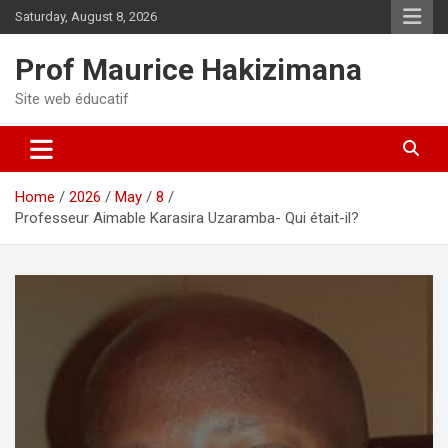
Skip
Saturday, August 8, 2026
to
content
Prof Maurice Hakizimana
Site web éducatif
Home
2026
May
8
Professeur Aimable Karasira Uzaramba- Qui était-il?