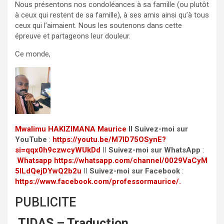
Nous présentons nos condoléances à sa famille (ou plutôt
à ceux qui restent de sa famille), à ses amis ainsi qu’à tous
ceux qui l’aimaient. Nous les soutenons dans cette
épreuve et partageons leur douleur.
Ce monde,
Mwalimu
HAKIZIMANA Maurice
II
Suivez-moi sur
YouTube
:
https://youtu.be/M7ID75OSynE?
si=qqx0h9czwcyWUkDd
II
Suivez-moi sur WhatsApp
:
Whatsapp
https://whatsapp.com/channel/0029VaCyM
5ILdQejDYwQ2b2u
II
Suivez-moi sur Facebook
:
https://www.facebook.com/professormaurice/.
PUBLICITE
TIDAS – Traduction,