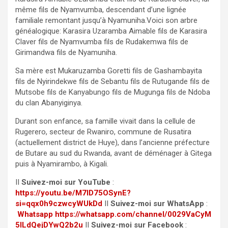
même fils de Nyamvumba, descendant d’une lignée
familiale remontant jusqu’à Nyamuniha.Voici son arbre
généalogique: Karasira Uzaramba Aimable fils de Karasira
Claver fils de Nyamvumba fils de Rudakemwa fils de
Girimandwa fils de Nyamuniha.
Sa mère est Mukaruzamba Goretti fils de Gashambayita
fils de Nyirindekwe fils de Sebantu fils de Rutugande fils de
Mutsobe fils de Kanyabungo fils de Mugunga fils de Ndoba
du clan Abanyiginya.
Durant son enfance, sa famille vivait dans la cellule de
Rugerero, secteur de Rwaniro, commune de Rusatira
(actuellement district de Huye), dans l’ancienne préfecture
de Butare au sud du Rwanda, avant de déménager à Gitega
puis à Nyamirambo, à Kigali.
II
Suivez-moi sur YouTube
:
https://youtu.be/M7ID75OSynE?
si=qqx0h9czwcyWUkDd
II
Suivez-moi sur WhatsApp
:
Whatsapp
https://whatsapp.com/channel/0029VaCyM
5ILdQejDYwQ2b2u
II
Suivez-moi sur Facebook
: