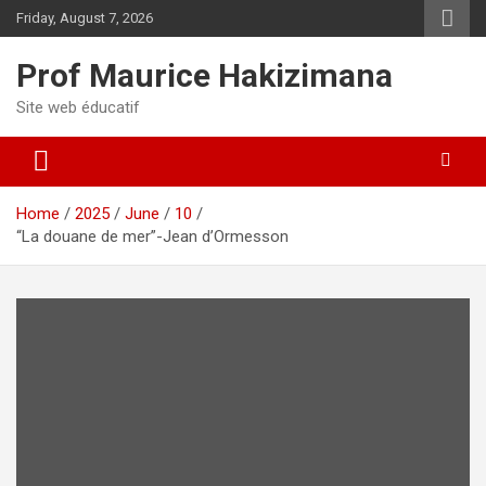
Skip
Friday, August 7, 2026
to
content
Prof Maurice Hakizimana
Site web éducatif
Home
2025
June
10
“La douane de mer”-Jean d’Ormesson