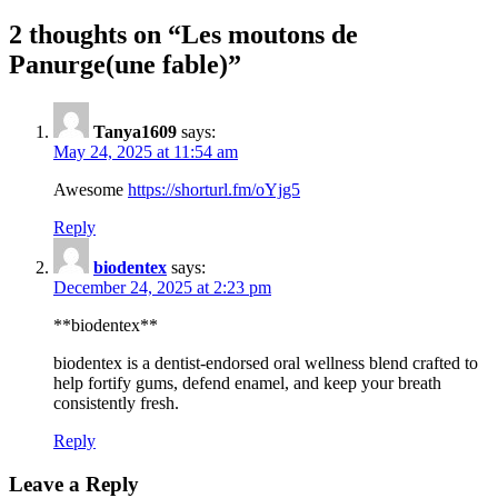
2 thoughts on “
Les moutons de
Panurge(une fable)
”
Tanya1609
says:
May 24, 2025 at 11:54 am
Awesome
https://shorturl.fm/oYjg5
Reply
biodentex
says:
December 24, 2025 at 2:23 pm
**biodentex**
biodentex is a dentist-endorsed oral wellness blend crafted to
help fortify gums, defend enamel, and keep your breath
consistently fresh.
Reply
Leave a Reply