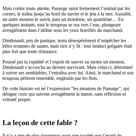
Mais contre toute attente, Panurge saisit fermement l’animal par les
cornes, le traîna jusqu’au bord du navire et le jeta à la mer. Aussitôt,
un autre mouton le suivit, puis un troisième, un quatrième… En
quelques instants, tout le troupeau se rua vers l’eau, plongeant
aveuglément dans l’abîme sous les yeux horrifiés du marchand.
Dindenault, pris de panique, tenta désespérément d’empêcher les
bêtes restantes de sauter, mais rien n’y fit : leur instinct grégaire était
plus fort que toute résistance.
Poussé par la cupidité et l’espoir de sauver au moins un mouton,
Dindenault s’accrocha au dernier survivant. Mais celui-ci, déterminé
à suivre ses semblables, l’entraîna avec lui. Ainsi, le marchand et son
troupeau périrent ensemble, engloutis par les flots.
De cette histoire est né l’expression “les moutons de Panurge”, qui
désigne ceux qui suivent aveuglément la masse, sans réflexion ni
volonté propre.
La leçon de cette fable ?
Il n’y a rien de plus dangereux pour une société que l’esprit de