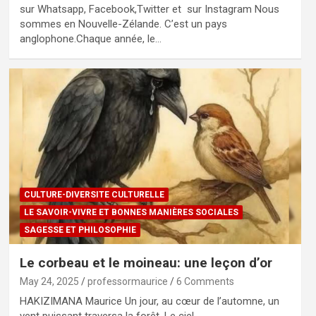
sur Whatsapp, Facebook,Twitter et sur Instagram Nous
sommes en Nouvelle-Zélande. C’est un pays
anglophone.Chaque année, le…
CULTURE-DIVERSITE CULTURELLE
LE SAVOIR-VIVRE ET BONNES MANIÈRES SOCIALES
SAGESSE ET PHILOSOPHIE
Le corbeau et le moineau: une leçon d’or
May 24, 2025
professormaurice
6 Comments
HAKIZIMANA Maurice Un jour, au cœur de l’automne, un
vent puissant traversa la forêt. Le ciel…