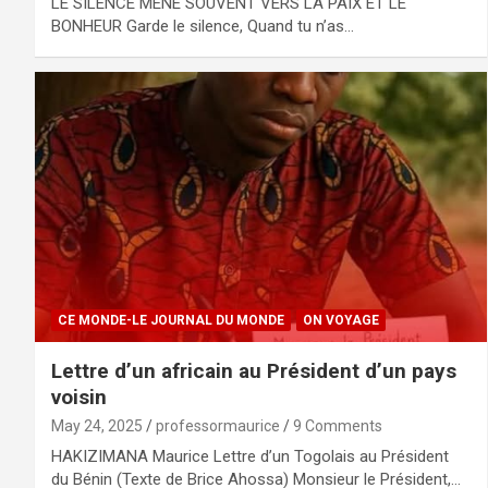
LE SILENCE MÈNE SOUVENT VERS LA PAIX ET LE
BONHEUR Garde le silence, Quand tu n’as…
CE MONDE-LE JOURNAL DU MONDE
ON VOYAGE
Lettre d’un africain au Président d’un pays
voisin
May 24, 2025
professormaurice
9 Comments
HAKIZIMANA Maurice Lettre d’un Togolais au Président
du Bénin (Texte de Brice Ahossa) Monsieur le Président,…