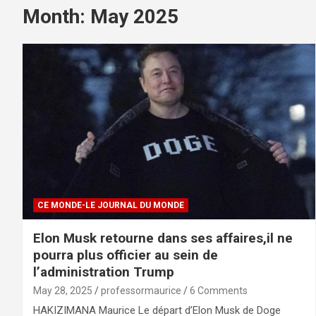
Month:
May 2025
CE MONDE-LE JOURNAL DU MONDE
Elon Musk retourne dans ses affaires,il ne
pourra plus officier au sein de
l’administration Trump
May 28, 2025
professormaurice
6 Comments
HAKIZIMANA Maurice Le départ d’Elon Musk de Doge