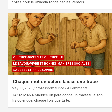
civiles pour le Rwanda fondé par les Rémois…
CULTURE-DIVERSITE CULTURELLE
LE SAVOIR-VIVRE ET BONNES MANIÈRES SOCIALES
SAGESSE ET PHILOSOPHIE
Chaque mot de colère laisse une trace
May 11, 2025
professormaurice
4 Comments
HAKIZIMANA Maurice Un père donne un marteau à son
fils colérique: chaque fois que tu te…