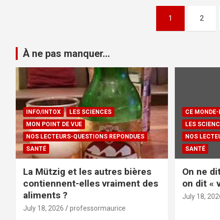
Posts
1
2
pagination
À ne pas manquer...
INFO/INTOX
LES SCIENCES
CE MONDE-
MON POINT DE VUE
LES SCIEN
NOS LECTEURS-QUESTIONS REPONDUES
NOS LECTE
SANTÉ
SANTÉ
La Mützig et les autres bières
On ne dit
contiennent-elles vraiment des
on dit « 
aliments ?
July 18, 202
July 18, 2026
professormaurice