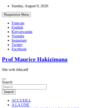
Skip
Sunday, August 9, 2026
to
content
Responsive Menu
Français
English
Kinyarwanda
Youtube
Instagram
Twitter
Facebook
Prof Maurice Hakizimana
Site web éducatif
Search
Search
ACCUEILL
A LA UNE