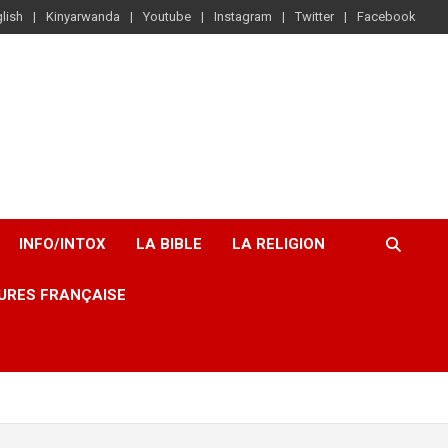
lish
Kinyarwanda
Youtube
Instagram
Twitter
Facebook
INFO/INTOX
LA BIBLE
LA RELIGION
URES FRANÇAISE