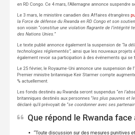
en RD Congo. Ce 4 mars, l’Allemagne annonce suspendre s
Le 3 mars, le ministère canadien des Affaires étrangères
p
la Force de défense du Rwanda en RD Congo et son soutie
son voisin “
constitue une violation flagrante de l’intégrité t
des Nations Unies.
”
Le texte publié annonce également la suspension de
“la dé
technologies réglementés”,
ainsi que les nouveaux projet
également revoir sa participation à des événements qui se 
Le 25 février, le Royaume-Uni annonce une suspension de l’ai
Premier ministre britannique Keir Starmer compte augmenter
% actuellement.
Les fonds destinés au Rwanda seront suspendus “
en l’abs
britanniques destinés aux personnes “
les plus pauvres et l
déclaré qu’il prévoyait de “
se coordonner avec ses partenair
Que répond le Rwanda face 
“Toute discussion sur des mesures punitives e