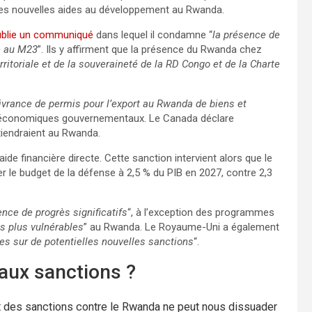
es nouvelles aides au développement au Rwanda.
ublie un communiqué
dans lequel il condamne “
la présence de
n au M23
”. Ils y affirment que la présence du Rwanda chez
erritoriale et de la souveraineté de la RD Congo et de la Charte
livrance de permis pour l’export au Rwanda de biens et
s économiques gouvernementaux. Le Canada déclare
tiendraient au Rwanda.
de financière directe. Cette sanction intervient alors que le
 le budget de la défense à 2,5 % du PIB en 2027, contre 2,3
ence de progrès significatifs
“, à l’exception des programmes
es plus vulnérables
” au Rwanda. Le Royaume-Uni a également
es sur de potentielles nouvelles sanctions
“.
aux sanctions ?
t des sanctions contre le Rwanda ne peut nous dissuader