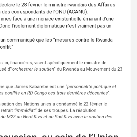
déclare le 28 février le ministre rwandais des Affaires
ion des correspondants de l’ONU (ACANU).
ommes face à une menace existentielle émanant d’une
: “Donc l’isolement diplomatique n’est vraiment pas un
dans un communiqué que les “mesures contre le Rwanda
nflit.”
ci, financières, visent spécifiquement le ministre de
usé d’”
orchestrer le soutien
” du Rwanda au Mouvement du 23
gne que James Kabarebe est une “
personnalité politique et
 les conflits en RD Congo ces trois dernières décennies
”.
nisation des Nations unies a condamné le 22 février le
 retrait
“immédiat”
de ses troupes. La résolution
du M23 au Nord-Kivu et au Sud-Kivu avec le soutien des
.