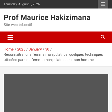
Skip
Thursday, August 6, 2026
to
content
Prof Maurice Hakizimana
Site web éducatif
Home
2025
January
30
Reconnaître une femme manipulatrice: quelques techniques
utilisées par une femme manipulatrice sur son homme.