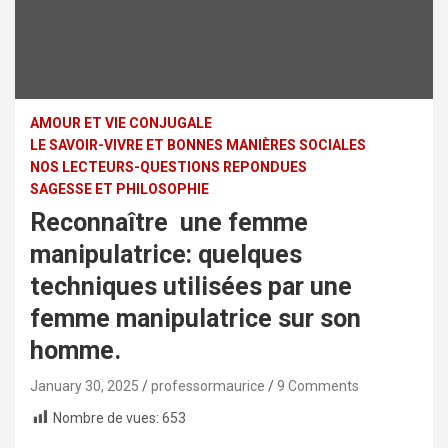
AMOUR ET VIE CONJUGALE
LE SAVOIR-VIVRE ET BONNES MANIÈRES SOCIALES
NOS LECTEURS-QUESTIONS REPONDUES
SAGESSE ET PHILOSOPHIE
Reconnaître une femme
manipulatrice: quelques
techniques utilisées par une
femme manipulatrice sur son
homme.
January 30, 2025
professormaurice
9 Comments
Nombre de vues:
653