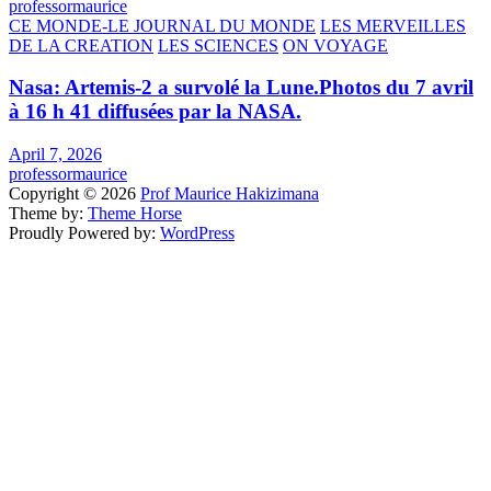
professormaurice
CE MONDE-LE JOURNAL DU MONDE
LES MERVEILLES
DE LA CREATION
LES SCIENCES
ON VOYAGE
Nasa: Artemis-2 a survolé la Lune.Photos du 7 avril
à 16 h 41 diffusées par la NASA.
April 7, 2026
professormaurice
Copyright © 2026
Prof Maurice Hakizimana
Theme by:
Theme Horse
Proudly Powered by:
WordPress