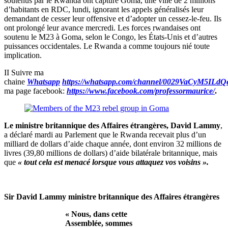
soutenus par le Rwanda ont capturé Goma, une ville de 2 millions
d’habitants en RDC, lundi, ignorant les appels généralisés leur
demandant de cesser leur offensive et d’adopter un cessez-le-feu. Ils
ont prolongé leur avance mercredi. Les forces rwandaises ont
soutenu le M23 à Goma, selon le Congo, les États-Unis et d’autres
puissances occidentales. Le Rwanda a comme toujours nié toute
implication.
II Suivre ma
chaine
Whatsapp
https://whatsapp.com/channel/0029VaCyM5IL
ma page facebook:
https://www.facebook.com/professormaurice/
.
Le ministre britannique des Affaires étrangères, David Lammy
,
a déclaré mardi au Parlement que le Rwanda recevait plus d’un
milliard de dollars d’aide chaque année, dont environ 32 millions de
livres (39,80 millions de dollars) d’aide bilatérale britannique, mais
que
« tout cela est menacé lorsque vous attaquez vos voisins ».
Sir David Lammy ministre britannique des Affaires étrangères
« Nous, dans cette
Assemblée, sommes