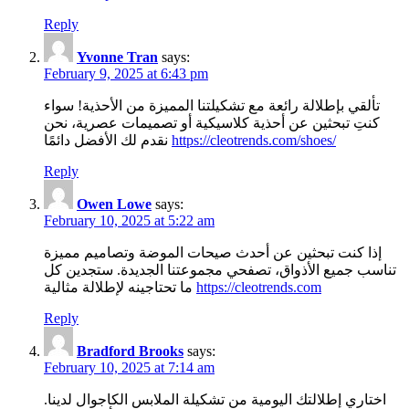
Reply
Yvonne Tran
says:
February 9, 2025 at 6:43 pm
تألقي بإطلالة رائعة مع تشكيلتنا المميزة من الأحذية! سواء
كنتِ تبحثين عن أحذية كلاسيكية أو تصميمات عصرية، نحن
نقدم لك الأفضل دائمًا
https://cleotrends.com/shoes/
Reply
Owen Lowe
says:
February 10, 2025 at 5:22 am
إذا كنت تبحثين عن أحدث صيحات الموضة وتصاميم مميزة
تناسب جميع الأذواق، تصفحي مجموعتنا الجديدة. ستجدين كل
ما تحتاجينه لإطلالة مثالية
https://cleotrends.com
Reply
Bradford Brooks
says:
February 10, 2025 at 7:14 am
اختاري إطلالتك اليومية من تشكيلة الملابس الكاجوال لدينا.