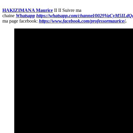
HAKIZIMANA Maurice
II
II Suivre ma
chaine
Whatsapp
https://whatsapp.com/channel/0029VaCyM5IL
ma page facebook:
https://www.facebook.com/professormaurice/
.