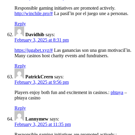
Responsible gaming initiatives are promoted actively.
http://winchile.pro/#
La pasiГіn por el juego une a personas.
Reply
Davidhib
says:
February 3, 2025 at 8:31 pm
https://jugabet.xyz/#
Las ganancias son una gran motivaciГіn.
Many casinos host charity events and fundraisers.
Reply
PatrickCrern
says:
February 3, 2025 at 9:56 pm
Players enjoy both fun and excitement in casinos.:
phtaya
–
phtaya casino
Reply
Lannymew
says:
February 3, 2025 at 11:35 pm
Responsible gaming initiatives are promoted actively.: