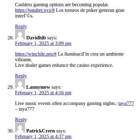
Cashless gaming options are becoming popular.
https://jugabet.xyz/#
Los torneos de poker generan gran
interГ©s.
Reply
Davidhib
says:
February 1, 2025 at 3:09 pm
https://winchile.pro/#
La iluminaciГіn crea un ambiente
vibrante.
Live dealer games enhance the casino experience.
Reply
Lannymew
says:
February 1, 2025 at 4:16 pm
Live music events often accompany gaming nights.:
taya777
– taya777
Reply
PatrickCrern
says:
February 1, 2025 at 4:37 pm