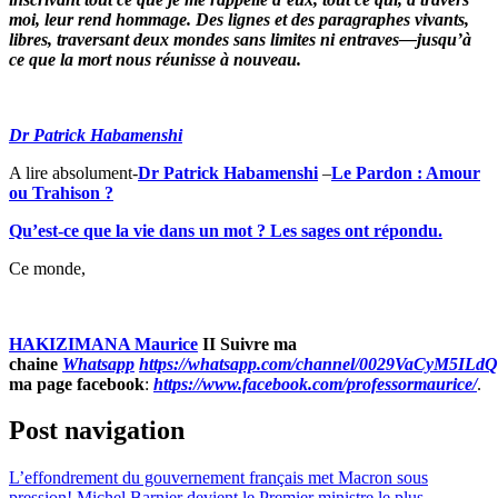
moi, leur rend hommage. Des lignes et des paragraphes vivants,
libres, traversant deux mondes sans limites ni entraves—jusqu’à
ce que la mort nous réunisse à nouveau.
Dr Patrick Habamenshi
A lire absolument-
Dr Patrick Habamenshi
–
Le Pardon : Amour
ou Trahison ?
Qu’est-ce que la vie dans un mot ? Les sages ont répondu.
Ce monde,
HAKIZIMANA Maurice
II Suivre ma
chaine
Whatsapp
https://whatsapp.com/channel/0029VaCyM5IL
ma page facebook
:
https://www.facebook.com/professormaurice/
.
Post navigation
L’effondrement du gouvernement français met Macron sous
pression! Michel Barnier devient le Premier ministre le plus