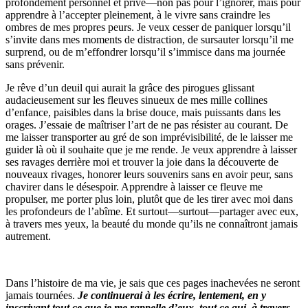
profondément personnel et privé—non pas pour l’ignorer, mais pour
apprendre à l’accepter pleinement, à le vivre sans craindre les
ombres de mes propres peurs. Je veux cesser de paniquer lorsqu’il
s’invite dans mes moments de distraction, de sursauter lorsqu’il me
surprend, ou de m’effondrer lorsqu’il s’immisce dans ma journée
sans prévenir.
Je rêve d’un deuil qui aurait la grâce des pirogues glissant
audacieusement sur les fleuves sinueux de mes mille collines
d’enfance, paisibles dans la brise douce, mais puissants dans les
orages. J’essaie de maîtriser l’art de ne pas résister au courant. De
me laisser transporter au gré de son imprévisibilité, de le laisser me
guider là où il souhaite que je me rende. Je veux apprendre à laisser
ses ravages derrière moi et trouver la joie dans la découverte de
nouveaux rivages, honorer leurs souvenirs sans en avoir peur, sans
chavirer dans le désespoir. Apprendre à laisser ce fleuve me
propulser, me porter plus loin, plutôt que de les tirer avec moi dans
les profondeurs de l’abîme. Et surtout—surtout—partager avec eux,
à travers mes yeux, la beauté du monde qu’ils ne connaîtront jamais
autrement.
Dans l’histoire de ma vie, je sais que ces pages inachevées ne seront
jamais tournées.
Je continuerai à les écrire, lentement, en y
inscrivant tout ce que je me rappelle d’eux, tout ce qui, à travers