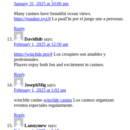
January 31, 2025 at 10:06 pm
Many casinos have beautiful ocean views.
https://jugabet.xyz/#
La pasiГіn por el juego une a personas.
Reply
Davidhib
says:
February 1, 2025 at 12:50 am
https://winchile.pro/#
Los croupiers son amables y
profesionales.
Players enjoy both fun and excitement in casinos.
Reply
JosephMig
says:
February 1, 2025 at 1:02 am
winchile casino
winchile casino
Los casinos organizan
eventos especiales regularmente.
Reply
Lannymew
says: