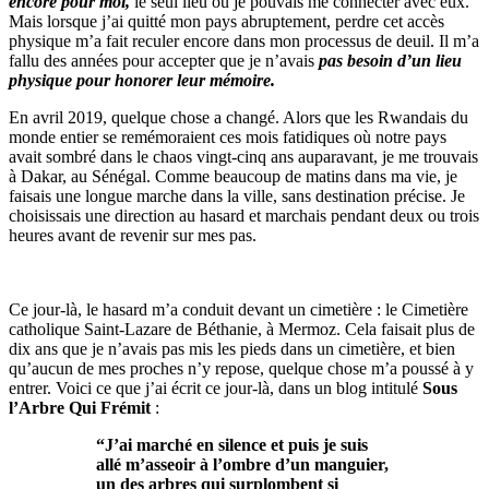
encore pour moi,
le seul lieu où je pouvais me connecter avec eux.
Mais lorsque j’ai quitté mon pays abruptement, perdre cet accès
physique m’a fait reculer encore dans mon processus de deuil. Il m’a
fallu des années pour accepter que je n’avais
pas besoin d’un lieu
physique pour honorer leur mémoire.
En avril 2019, quelque chose a changé. Alors que les Rwandais du
monde entier se remémoraient ces mois fatidiques où notre pays
avait sombré dans le chaos vingt-cinq ans auparavant, je me trouvais
à Dakar, au Sénégal. Comme beaucoup de matins dans ma vie, je
faisais une longue marche dans la ville, sans destination précise. Je
choisissais une direction au hasard et marchais pendant deux ou trois
heures avant de revenir sur mes pas.
Ce jour-là, le hasard m’a conduit devant un cimetière : le Cimetière
catholique Saint-Lazare de Béthanie, à Mermoz. Cela faisait plus de
dix ans que je n’avais pas mis les pieds dans un cimetière, et bien
qu’aucun de mes proches n’y repose, quelque chose m’a poussé à y
entrer. Voici ce que j’ai écrit ce jour-là, dans un blog intitulé
Sous
l’Arbre Qui Frémit
:
“J’ai marché en silence et puis je suis
allé m’asseoir à l’ombre d’un manguier,
un des arbres qui surplombent si