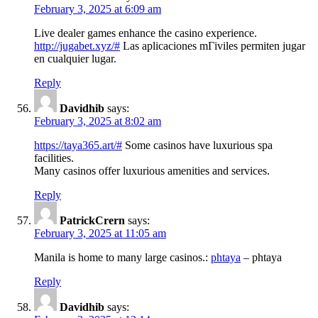
February 3, 2025 at 6:09 am
Live dealer games enhance the casino experience.
http://jugabet.xyz/#
Las aplicaciones mГіviles permiten jugar
en cualquier lugar.
Reply
Davidhib
says:
February 3, 2025 at 8:02 am
https://taya365.art/#
Some casinos have luxurious spa
facilities.
Many casinos offer luxurious amenities and services.
Reply
PatrickCrern
says:
February 3, 2025 at 11:05 am
Manila is home to many large casinos.:
phtaya
– phtaya
Reply
Davidhib
says: