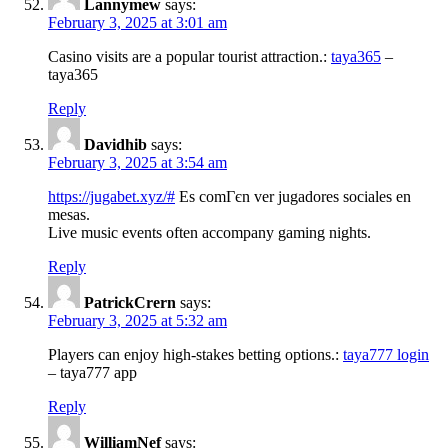
Lannymew
says:
February 3, 2025 at 3:01 am
Casino visits are a popular tourist attraction.:
taya365
–
taya365
Reply
Davidhib
says:
February 3, 2025 at 3:54 am
https://jugabet.xyz/#
Es comГєn ver jugadores sociales en
mesas.
Live music events often accompany gaming nights.
Reply
PatrickCrern
says:
February 3, 2025 at 5:32 am
Players can enjoy high-stakes betting options.:
taya777 login
– taya777 app
Reply
WilliamNef
says: