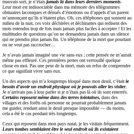
mauvais sort, je n’étais
jamais là dans leurs derniers moments
.
Leur mort est indissociable dans ma mémoire des télégrammes
obituaires laconiques et dénués d’émotions ou d’appels d’un parent
m’annonçant qu’ils n’étaient plus. Oh, ces téléphones qui sonnent au
milieu de la nuit, ces voix déchirées et déchirantes qui redisent des
mots entendus trop de fois mais jamais plus faciles à accepter ! Et les
multitudes de questions qu’on ne demandera jamais dans un silence
qui ne prendra plus jamais fin. Un téléphone de la mort que pourtant
on ne veut pas raccrocher…
Je n’avais jamais imaginé une vie sans eux ; cette pensée ne m’aurait
même pas effleuré. Ces premières pertes ont verrouillé quelque
chose en moi. Pas une peur de la mort, mais un refus de comprendre
ce que signifiait vivre sans eux.
Un des aspects qui m’a longtemps bloqué dans mon deuil, c’était
le
besoin d’avoir un endroit physique où je pouvais aller les visiter
.
Je n’arrivais pas à leur parler si je n’étais pas là où ils sont enterrés.
Certains reposent même dans des terres lointaines,
dans des
villages et des forêts où personne ne pourrait probablement jamais
me guider, rendant ainsi le deuil presque impossible — du moins,
cela a été le cas pendant très longtemps.
Ceux qui reposent dans mon pays natal, je les visitais fréquemment.
Leurs tombes semblaient être le seul endroit où ils existaient