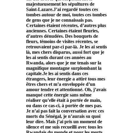
majestueusement les sépultures de
Saint-Lazare.J’ai regardé toutes ces
tombes autour de moi, toutes ces tombes
de gens que je ne connaissais pas.
Certaines étaient récentes, d’autres plus
anciennes. Certaines étaient fleuries,
d’autres dénudées. Des bouquets de
fleurs, témoins de visites récentes, se
retrouvaient par-ci par-là.
Je les ai sentis
là, mes chers disparus, aussi fort que je
les ai sentis durant ces années au
Rwanda, alors que je me tenais sur la
magnifique montagne surplombant la
capitale.Je les ai sentis dans ces
étrangers, leur énergie a attiré tous mes
êtres chers et m’a enveloppée d’un
amour tendre et attentionné. Oh, j’avais
manqué cette énergie sans même
réaliser qu’elle était à portée de main,
ou dans ce cas-ci, à portée de mes pas.
Je n’ai pas fait la conversation avec ces
morts du Sénégal, je n’aurais su quoi
leur dire. Mais j’ai pris un moment de
silence et me suis recueilli avec tous les
Rwandais du monde et pour les morts