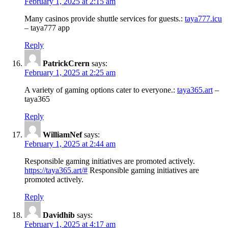
February 1, 2025 at 2:15 am
Many casinos provide shuttle services for guests.:
taya777.icu
– taya777 app
Reply
PatrickCrern
says:
February 1, 2025 at 2:25 am
A variety of gaming options cater to everyone.:
taya365.art
–
taya365
Reply
WilliamNef
says:
February 1, 2025 at 2:44 am
Responsible gaming initiatives are promoted actively.
https://taya365.art/#
Responsible gaming initiatives are
promoted actively.
Reply
Davidhib
says:
February 1, 2025 at 4:17 am