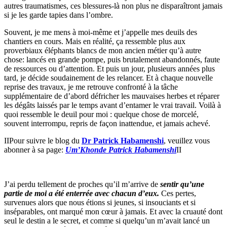
autres traumatismes, ces blessures-là non plus ne disparaîtront jamais
si je les garde tapies dans l’ombre.
Souvent, je me mens à moi-même et j’appelle mes deuils des
chantiers en cours. Mais en réalité, ça ressemble plus aux
proverbiaux éléphants blancs de mon ancien métier qu’à autre
chose: lancés en grande pompe, puis brutalement abandonnés, faute
de ressources ou d’attention. Et puis un jour, plusieurs années plus
tard, je décide soudainement de les relancer. Et à chaque nouvelle
reprise des travaux, je me retrouve confronté à la tâche
supplémentaire de d’abord défricher les mauvaises herbes et réparer
les dégâts laissés par le temps avant d’entamer le vrai travail. Voilà à
quoi ressemble le deuil pour moi : quelque chose de morcelé,
souvent interrompu, repris de façon inattendue, et jamais achevé.
IIPour suivre le blog du
Dr Patrick Habamenshi
, veuillez vous
abonner à sa page:
Um’Khonde Patrick Habamenshi
II
J’ai perdu tellement de proches qu’il m’arrive de
sentir qu’une
partie de moi a été enterrée avec chacun d’eux.
Ces pertes,
survenues alors que nous étions si jeunes, si insouciants et si
inséparables, ont marqué mon cœur à jamais. Et avec la cruauté dont
seul le destin a le secret, et comme si quelqu’un m’avait lancé un