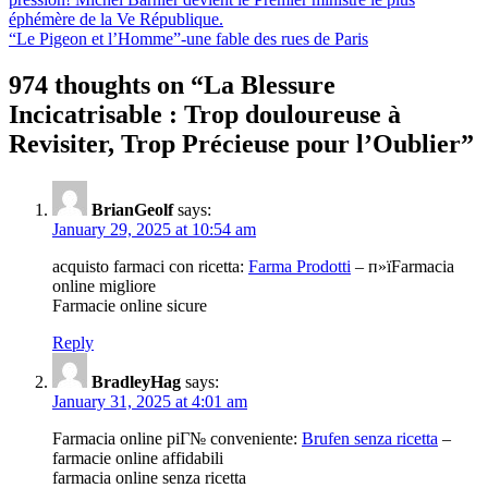
éphémère de la Ve République.
“Le Pigeon et l’Homme”-une fable des rues de Paris
974 thoughts on “
La Blessure
Incicatrisable : Trop douloureuse à
Revisiter, Trop Précieuse pour l’Oublier
”
BrianGeolf
says:
January 29, 2025 at 10:54 am
acquisto farmaci con ricetta:
Farma Prodotti
– п»їFarmacia
online migliore
Farmacie online sicure
Reply
BradleyHag
says:
January 31, 2025 at 4:01 am
Farmacia online piГ№ conveniente:
Brufen senza ricetta
–
farmacie online affidabili
farmacia online senza ricetta