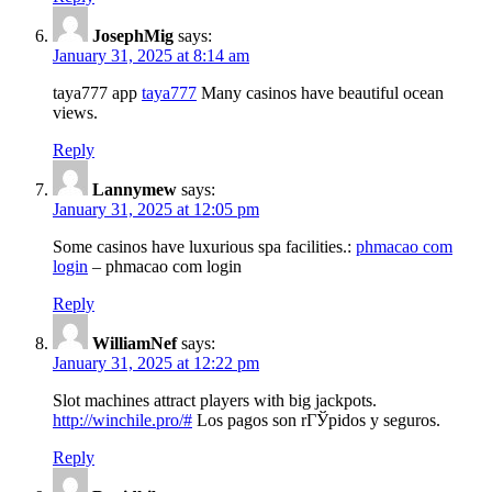
JosephMig
says:
January 31, 2025 at 8:14 am
taya777 app
taya777
Many casinos have beautiful ocean
views.
Reply
Lannymew
says:
January 31, 2025 at 12:05 pm
Some casinos have luxurious spa facilities.:
phmacao com
login
– phmacao com login
Reply
WilliamNef
says:
January 31, 2025 at 12:22 pm
Slot machines attract players with big jackpots.
http://winchile.pro/#
Los pagos son rГЎpidos y seguros.
Reply