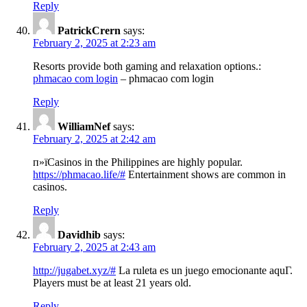
Reply
PatrickCrern
says:
February 2, 2025 at 2:23 am
Resorts provide both gaming and relaxation options.:
phmacao com login
– phmacao com login
Reply
WilliamNef
says:
February 2, 2025 at 2:42 am
п»їCasinos in the Philippines are highly popular.
https://phmacao.life/#
Entertainment shows are common in
casinos.
Reply
Davidhib
says:
February 2, 2025 at 2:43 am
http://jugabet.xyz/#
La ruleta es un juego emocionante aquГ­.
Players must be at least 21 years old.
Reply