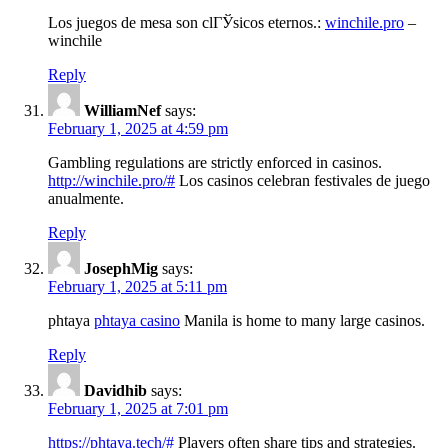
Los juegos de mesa son clГЎsicos eternos.:
winchile.pro
–
winchile
Reply
WilliamNef
says:
February 1, 2025 at 4:59 pm
Gambling regulations are strictly enforced in casinos.
http://winchile.pro/#
Los casinos celebran festivales de juego
anualmente.
Reply
JosephMig
says:
February 1, 2025 at 5:11 pm
phtaya
phtaya casino
Manila is home to many large casinos.
Reply
Davidhib
says:
February 1, 2025 at 7:01 pm
https://phtaya.tech/#
Players often share tips and strategies.