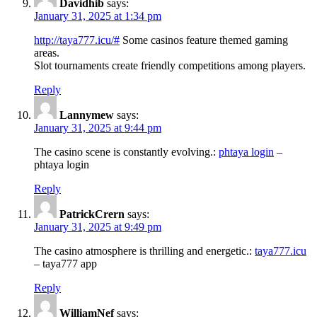
Davidhib
says:
January 31, 2025 at 1:34 pm
http://taya777.icu/#
Some casinos feature themed gaming
areas.
Slot tournaments create friendly competitions among players.
Reply
Lannymew
says:
January 31, 2025 at 9:44 pm
The casino scene is constantly evolving.:
phtaya login
–
phtaya login
Reply
PatrickCrern
says:
January 31, 2025 at 9:49 pm
The casino atmosphere is thrilling and energetic.:
taya777.icu
– taya777 app
Reply
WilliamNef
says: