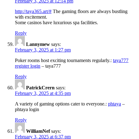
February 3, 2025 at 12:14 pm
http://taya365.art/#
The gaming floors are always bustling
with excitement.
Some casinos have luxurious spa facilities.
Reply
Lannymew
says:
February 3, 2025 at 1:27 pm
Poker rooms host exciting tournaments regularly.:
taya777
register login
– taya777
Reply
PatrickCrern
says:
February 3, 2025 at 4:35 pm
A variety of gaming options cater to everyone.:
phtaya
–
phtaya login
Reply
WilliamNef
says:
February 3, 2025 at 6:37 pm