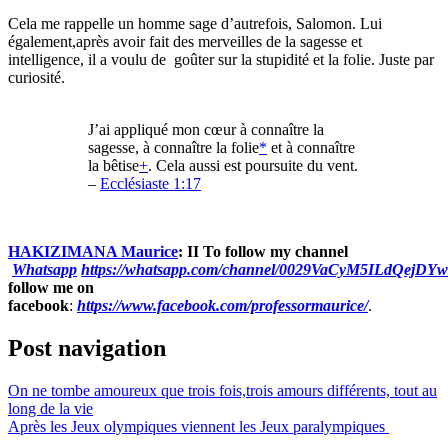
Cela me rappelle un homme sage d’autrefois, Salomon. Lui
également,après avoir fait des merveilles de la sagesse et
intelligence, il a voulu de goûter sur la stupidité et la folie. Juste par
curiosité.
J’ai appliqué mon cœur à connaître la
sagesse, à connaître la folie
*
et à connaître
la bêtise
+
. Cela aussi est poursuite du vent.
–
Ecclésiaste 1:17
HAKIZIMANA Maurice
:
II To follow my channel
Whatsapp
https://whatsapp.com/channel/0029VaCyM5ILdQejDY
follow me on
facebook
:
https://www.facebook.com/professormaurice/
.
Post navigation
On ne tombe amoureux que trois fois,trois amours différents, tout au
long de la vie
Après les Jeux olympiques viennent les Jeux paralympiques