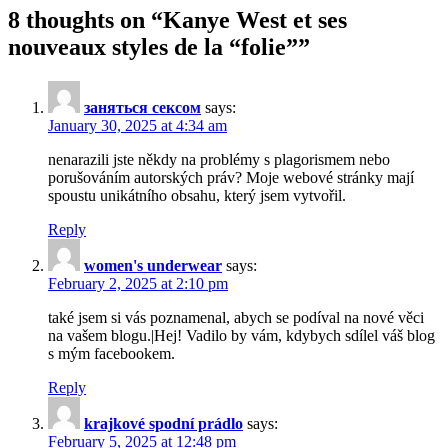
8 thoughts on “
Kanye West et ses
nouveaux styles de la “folie”
”
заняться сексом
says:
January 30, 2025 at 4:34 am
nenarazili jste někdy na problémy s plagorismem nebo
porušováním autorských práv? Moje webové stránky mají
spoustu unikátního obsahu, který jsem vytvořil.
Reply
women's underwear
says:
February 2, 2025 at 2:10 pm
také jsem si vás poznamenal, abych se podíval na nové věci
na vašem blogu.|Hej! Vadilo by vám, kdybych sdílel váš blog
s mým facebookem.
Reply
krajkové spodní prádlo
says:
February 5, 2025 at 12:48 pm