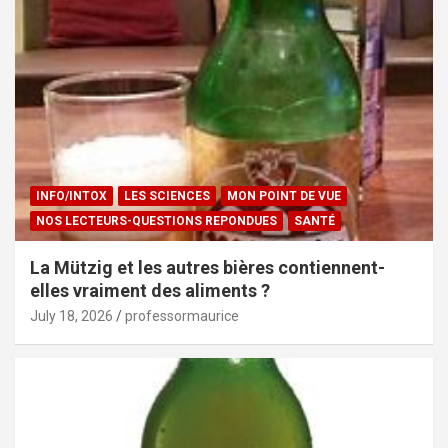
INFO/INTOX
LES SCIENCES
MON POINT DE VUE
NOS LECTEURS-QUESTIONS REPONDUES
SANTÉ
La Mützig et les autres bières contiennent-
elles vraiment des aliments ?
July 18, 2026
professormaurice