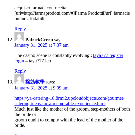
acquisto farmaci con ricetta
[url=http://farmaprodotti.com/#]Farma Prodotti[/url] farmacie
online affidabili
Reply
PatrickCrern
says:
January 31, 2025 at 7:37 am
The casino scene is constantly evolving.:
taya777 register
login
– taya777.icu
Reply
撥筋教學
says:
January 31, 2025 at 9:09 am
https://ya-catering-18.8rmi2.upcloudobjects.com/gourmet-
catering-ideas-for-a-memorable-experience.html
Much just like the mother of the groom, step-mothers of both
the bride or
groom ought to comply with the lead of the mother of the
bride.