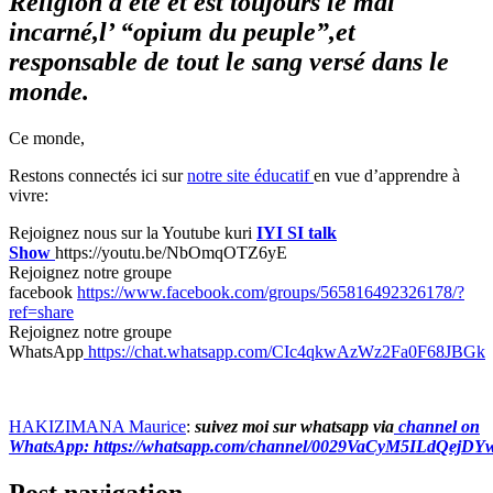
Religion a été et est toujours le mal
incarné,l’ “opium du peuple”,et
responsable de tout le sang versé dans le
monde.
Ce monde,
Restons connectés ici sur
notre site éducatif
en vue d’apprendre à
vivre:
Rejoignez nous sur la Youtube kuri
IYI SI talk
Show
https://youtu.be/NbOmqOTZ6yE
Rejoignez notre groupe
facebook
https://www.facebook.com/groups/565816492326178/?
ref=share
Rejoignez notre groupe
WhatsApp
https://chat.whatsapp.com/CIc4qkwAzWz2Fa0F68JBGk
HAKIZIMANA Maurice
:
suivez moi sur whatsapp via
channel on
WhatsApp:
https://whatsapp.com/channel/0029VaCyM5ILdQejD
Post navigation