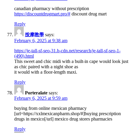
canadian pharmacy without prescription
https://discountdrugmart.pro/#
discount drug mart
Reply
按摩教學
says:
February 6, 2025 at 9:38 am
https://je-tall-sf-seo-31.b-cdn.net/research/je-tall-sf-seo-1-
(490).html
This sweet and chic midi with a built-in cape would look just
as chic paired with a night shoe as
it would with a floor-length maxi.
Reply
Porteralate
says:
February 6, 2025 at 9:59 am
buying from online mexican pharmacy
[url=https://xxlmexicanpharm.shop/#]buying prescription
drugs in mexico[/url] mexico drug stores pharmacies
Reply