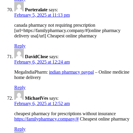
Porteralate
says:
February 5, 2025 at 11:13 pm
canada pharmacy not requiring prescription
[url=https://familypharmacy.company/#]online pharmacy
delivery usa[/url] Cheapest online pharmacy
Reply
DavidClose
says:
February 6, 2025 at 12:24 am
MegaIndiaPharm:
indian pharmacy paypal
– Online medicine
home delivery
Reply
MichaelVes
says:
February 6, 2025 at 12:52 am
cheapest pharmacy for prescriptions without insurance
https://familypharmacy.company/#
Cheapest online pharmacy
Reply