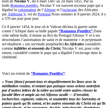
nom de
Nicolas V
, du 6 mars 1447 au 24 mars 1455. Par sa
bulle
Romanus pontifex
, Nicolas V est souvent reconnu pape qui a
légalisé la
colonisation
de l’
Afrique
et l’
esclavage
des Africains
par
Alphonse V
, roi du
Portugal
.Nous sommes le 8 janvier 2024, il y
a 570 ans jour pour jour.
Ce 8 janvier 1454, le jour où le Vatican déclara la guerre sainte
contre l’Afrique dans sa bulle papale
“Romanus Pontifex”
.Dans
cette même bulle, il donne au Roi du Portugal Alfonso V et à ses
descendants l’autorisation de saisir et de maintenir «
in perpetuam
servitudinem »
(en servitude perpétuelle)
les Africains
considérés
comme
infidèles et ennemis du Christ.
Nicolas V est, pour cette
raison, considéré comme le pape qui a légalisé l’esclavage dans la
chrétienté.
Voici un extrait du
“Romanus Pontifex”
:
« Nous [donc] pesant tous et singulièrement les lieux avec la
méditation voulue, et notant que puisque nous avions autrefois
par d’autres lettres de la nôtre accordé entre autres choses la
faculté libre et ample au roi Alfonso susdit — d’envahir,
rechercher, capturer, vaincre, et soumettre tous les Sarrasins et
païens quels qu’ils soient, et les autres ennemis du Christ où qu’ils
soient placés, et les royaumes, duchés, principautés, dominions,