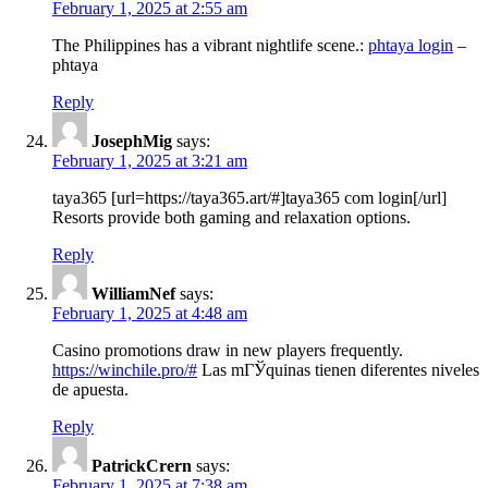
February 1, 2025 at 2:55 am
The Philippines has a vibrant nightlife scene.:
phtaya login
–
phtaya
Reply
JosephMig
says:
February 1, 2025 at 3:21 am
taya365 [url=https://taya365.art/#]taya365 com login[/url]
Resorts provide both gaming and relaxation options.
Reply
WilliamNef
says:
February 1, 2025 at 4:48 am
Casino promotions draw in new players frequently.
https://winchile.pro/#
Las mГЎquinas tienen diferentes niveles
de apuesta.
Reply
PatrickCrern
says:
February 1, 2025 at 7:38 am