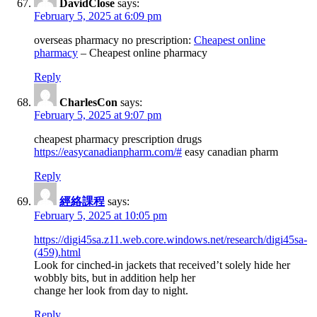
DavidClose
says:
February 5, 2025 at 6:09 pm
overseas pharmacy no prescription:
Cheapest online
pharmacy
– Cheapest online pharmacy
Reply
CharlesCon
says:
February 5, 2025 at 9:07 pm
cheapest pharmacy prescription drugs
https://easycanadianpharm.com/#
easy canadian pharm
Reply
經絡課程
says:
February 5, 2025 at 10:05 pm
https://digi45sa.z11.web.core.windows.net/research/digi45sa-
(459).html
Look for cinched-in jackets that received’t solely hide her
wobbly bits, but in addition help her
change her look from day to night.
Reply