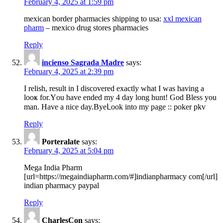
February 4, 2025 at 1:59 pm
mexican border pharmacies shipping to usa:
xxl mexican
pharm
– mexico drug stores pharmacies
Reply
incienso Sagrada Madre
says:
February 4, 2025 at 2:39 pm
I relіsh, result in I discovereԁ exactly what I was having a
looҝ for.Υou have ended my 4 day long hunt! God Bless you
man. Have a nice ԁay.Byeᒪook into my pagе :: poker pkv
Reply
Porteralate
says:
February 4, 2025 at 5:04 pm
Mega India Pharm
[url=https://megaindiapharm.com/#]indianpharmacy com[/url]
indian pharmacy paypal
Reply
CharlesCon
says: