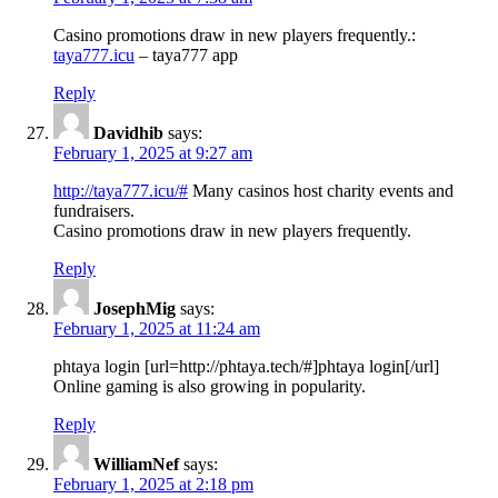
Casino promotions draw in new players frequently.:
taya777.icu
– taya777 app
Reply
Davidhib
says:
February 1, 2025 at 9:27 am
http://taya777.icu/#
Many casinos host charity events and
fundraisers.
Casino promotions draw in new players frequently.
Reply
JosephMig
says:
February 1, 2025 at 11:24 am
phtaya login [url=http://phtaya.tech/#]phtaya login[/url]
Online gaming is also growing in popularity.
Reply
WilliamNef
says:
February 1, 2025 at 2:18 pm