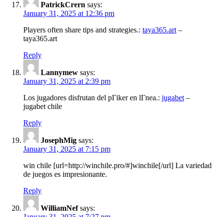
PatrickCrern
says:
January 31, 2025 at 12:36 pm
Players often share tips and strategies.:
taya365.art
–
taya365.art
Reply
Lannymew
says:
January 31, 2025 at 2:39 pm
Los jugadores disfrutan del pГіker en lГ­nea.:
jugabet
–
jugabet chile
Reply
JosephMig
says:
January 31, 2025 at 7:15 pm
win chile [url=http://winchile.pro/#]winchile[/url] La variedad
de juegos es impresionante.
Reply
WilliamNef
says:
January 31, 2025 at 7:27 pm