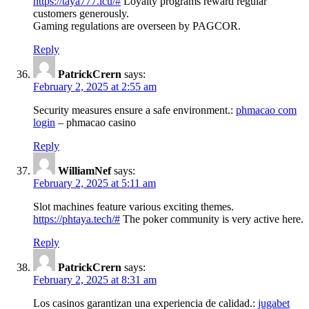
https://taya777.icu/#
Loyalty programs reward regular
customers generously.
Gaming regulations are overseen by PAGCOR.
Reply
PatrickCrern
says:
February 2, 2025 at 2:55 am
Security measures ensure a safe environment.:
phmacao com
login
– phmacao casino
Reply
WilliamNef
says:
February 2, 2025 at 5:11 am
Slot machines feature various exciting themes.
https://phtaya.tech/#
The poker community is very active here.
Reply
PatrickCrern
says:
February 2, 2025 at 8:31 am
Los casinos garantizan una experiencia de calidad.:
jugabet