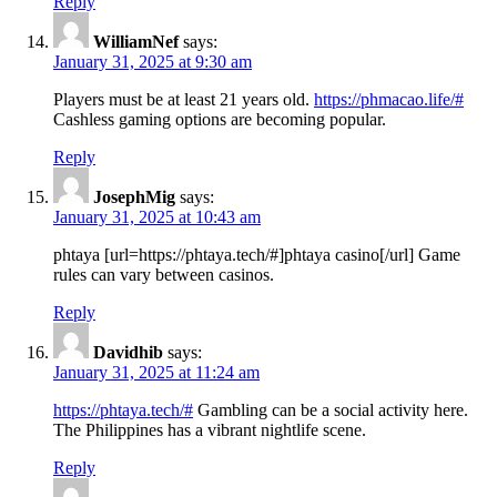
Reply
WilliamNef
says:
January 31, 2025 at 9:30 am
Players must be at least 21 years old.
https://phmacao.life/#
Cashless gaming options are becoming popular.
Reply
JosephMig
says:
January 31, 2025 at 10:43 am
phtaya [url=https://phtaya.tech/#]phtaya casino[/url] Game
rules can vary between casinos.
Reply
Davidhib
says:
January 31, 2025 at 11:24 am
https://phtaya.tech/#
Gambling can be a social activity here.
The Philippines has a vibrant nightlife scene.
Reply