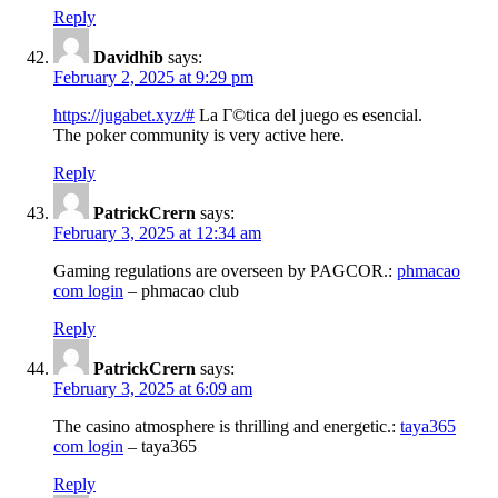
Reply
Davidhib
says:
February 2, 2025 at 9:29 pm
https://jugabet.xyz/#
La Г©tica del juego es esencial.
The poker community is very active here.
Reply
PatrickCrern
says:
February 3, 2025 at 12:34 am
Gaming regulations are overseen by PAGCOR.:
phmacao
com login
– phmacao club
Reply
PatrickCrern
says:
February 3, 2025 at 6:09 am
The casino atmosphere is thrilling and energetic.:
taya365
com login
– taya365
Reply