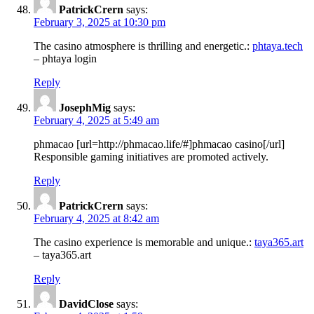
PatrickCrern
says:
February 3, 2025 at 10:30 pm
The casino atmosphere is thrilling and energetic.:
phtaya.tech
– phtaya login
Reply
JosephMig
says:
February 4, 2025 at 5:49 am
phmacao [url=http://phmacao.life/#]phmacao casino[/url]
Responsible gaming initiatives are promoted actively.
Reply
PatrickCrern
says:
February 4, 2025 at 8:42 am
The casino experience is memorable and unique.:
taya365.art
– taya365.art
Reply
DavidClose
says: