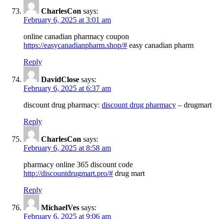
CharlesCon
says:
February 6, 2025 at 3:01 am
online canadian pharmacy coupon
https://easycanadianpharm.shop/#
easy canadian pharm
Reply
DavidClose
says:
February 6, 2025 at 6:37 am
discount drug pharmacy:
discount drug pharmacy
– drugmart
Reply
CharlesCon
says:
February 6, 2025 at 8:58 am
pharmacy online 365 discount code
http://discountdrugmart.pro/#
drug mart
Reply
MichaelVes
says:
February 6, 2025 at 9:06 am