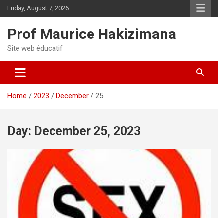
Skip
Friday, August 7, 2026
to
content
Prof Maurice Hakizimana
Site web éducatif
Home
2023
December
25
Day:
December 25, 2023