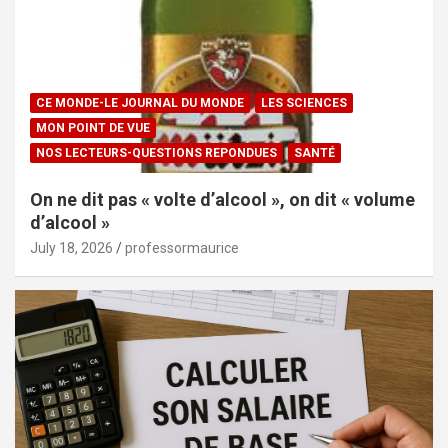
CE MONDE-LE JOURNAL DU MONDE
LES SCIENCES
MON POINT DE VUE
NOS LECTEURS-QUESTIONS REPONDUES
SANTÉ
On ne dit pas « volte d’alcool », on dit « volume
d’alcool »
July 18, 2026
professormaurice