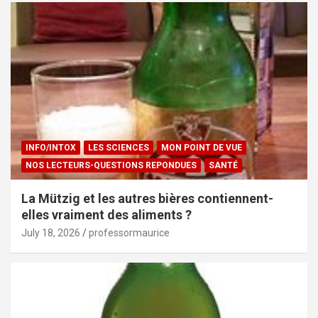
INFO/INTOX
LES SCIENCES
MON POINT DE VUE
NOS LECTEURS-QUESTIONS REPONDUES
SANTÉ
La Mützig et les autres bières contiennent-
elles vraiment des aliments ?
July 18, 2026
professormaurice