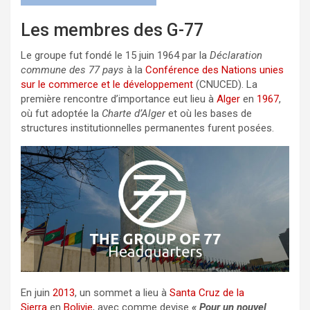
Les membres des G-77
Le groupe fut fondé le 15 juin 1964 par la
Déclaration
commune des 77 pays
à la
Conférence des Nations unies
sur le commerce et le développement
(CNUCED). La
première rencontre d’importance eut lieu à
Alger
en
1967
,
où fut adoptée la
Charte d’Alger
et où les bases de
structures institutionnelles permanentes furent posées.
En juin
2013
, un sommet a lieu à
Santa Cruz de la
Sierra
en
Bolivie
, avec comme devise
« Pour un nouvel