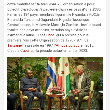
ordre mondial par le bien vivre »
. L’organisation a pour
objectif d’
éradiquer la pauvreté dans ces pays d’ici à 2030.
Parmi les 134 pays membres figurent le Rwanda,la RDC,le
Burundi,la Tanzanie,l’Ouganda,le Niger,la République
Centrafricaine, le Malawi,le Maroc,la Zambie….bref la quasi
totalité des pays africains, certains pays d’Asie,et
d’Amerique latine. C’est l’
Inde
qui a presidé pour la
première fois cette Organisation de 1970-1971, La
Tanzanie
l’a presidé en 1997, l’
Afrique du Sud
en 2015.
C’est le
Cuba
qui la preside actuellement,en 2023.