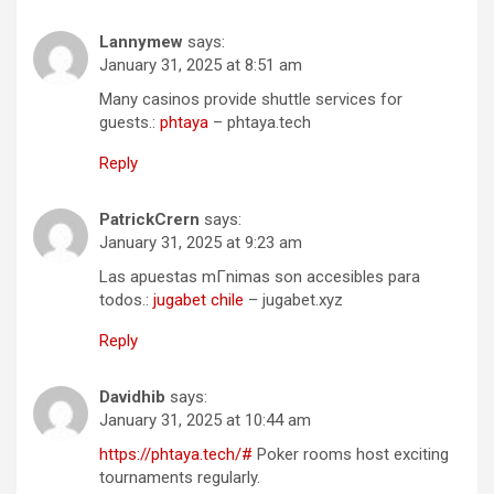
Lannymew
says:
January 31, 2025 at 8:51 am
Many casinos provide shuttle services for
guests.:
phtaya
– phtaya.tech
Reply
PatrickCrern
says:
January 31, 2025 at 9:23 am
Las apuestas mГ­nimas son accesibles para
todos.:
jugabet chile
– jugabet.xyz
Reply
Davidhib
says:
January 31, 2025 at 10:44 am
https://phtaya.tech/#
Poker rooms host exciting
tournaments regularly.