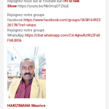
Rejoignez nous sur la Youtube kuri
IYI SI talk
Show
https://youtu.be/NbOmqOTZ6yE
Rejoignez notre groupe
facebook
https://www.facebook.com/groups/5658164923
26178/?ref=share
Rejoignez notre groupe
WhatsApp
https://chat.whatsapp.com/CIc4qkwAzWz2Fa0
F68JBGk
HAKIZIMANA Maurice