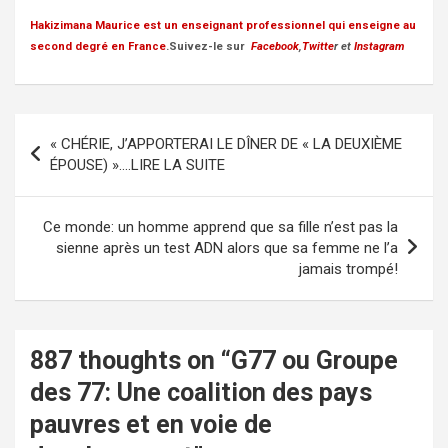
Hakizimana Maurice
est un enseignant professionnel qui enseigne au
second degré en France
.Suivez-le sur
Facebook
,
Twitte
r et
Instagram
Post
« CHÉRIE, J’APPORTERAI LE DÎNER DE « LA DEUXIÈME
navigation
ÉPOUSE) »….LIRE LA SUITE
Ce monde: un homme apprend que sa fille n’est pas la
sienne après un test ADN alors que sa femme ne l’a
jamais trompé!
887 thoughts on “
G77 ou Groupe
des 77: Une coalition des pays
pauvres et en voie de