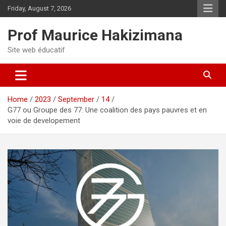
Skip
Friday, August 7, 2026
to
content
Prof Maurice Hakizimana
Site web éducatif
Home
2023
September
14
G77 ou Groupe des 77: Une coalition des pays pauvres et en
voie de developement