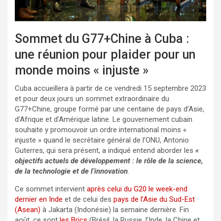
Sommet du G77+Chine à Cuba :
une réunion pour plaider pour un
monde moins « injuste »
Cuba accueillera à partir de ce vendredi 15 septembre 2023
et pour deux jours un sommet extraordinaire du
G77+Chine, groupe formé par une centaine de pays d’Asie,
d’Afrique et d’Amérique latine. Le gouvernement cubain
souhaite y promouvoir un ordre international moins «
injuste » quand le secrétaire général de l’ONU, Antonio
Guterres, qui sera présent, a indiqué entend aborder les
«
objectifs actuels de développement : le rôle de la science,
de la technologie et de l’innovation
.
Ce sommet intervient
après celui du G20 le week-end
dernier en Inde
et de celui des
pays de l’Asie du Sud-Est
(Asean)
à Jakarta (Indonésie) la semaine dernière. Fin
août, ce sont
les Brics
(Brésil, la Russie, l’Inde, la Chine et