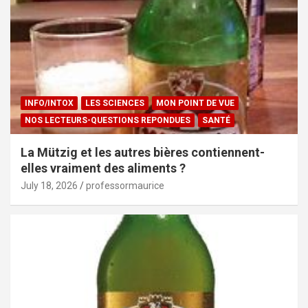
INFO/INTOX
LES SCIENCES
MON POINT DE VUE
NOS LECTEURS-QUESTIONS REPONDUES
SANTÉ
La Mützig et les autres bières contiennent-
elles vraiment des aliments ?
July 18, 2026
professormaurice