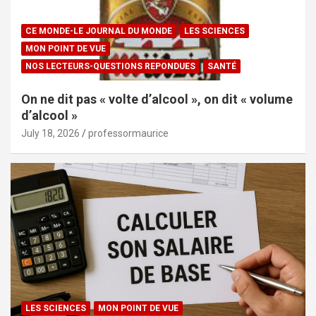
CE MONDE-LE JOURNAL DU MONDE
LES SCIENCES
MON POINT DE VUE
NOS LECTEURS-QUESTIONS REPONDUES
SANTÉ
On ne dit pas « volte d’alcool », on dit « volume
d’alcool »
July 18, 2026
professormaurice
LES SCIENCES
MON POINT DE VUE