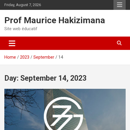
Skip
Friday, August 7, 2026
to
content
Prof Maurice Hakizimana
Site web éducatif
Home
2023
September
14
Day:
September 14, 2023