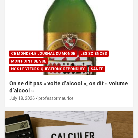
CE MONDE-LE JOURNAL DU MONDE
LES SCIENCES
MON POINT DE VUE
NOS LECTEURS-QUESTIONS REPONDUES
SANTÉ
On ne dit pas « volte d’alcool », on dit « volume
d’alcool »
July 18, 2026
professormaurice