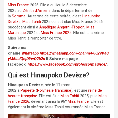
Miss France
2026. Elle a eu lieu le 6 décembre
2025 au
Zénith d’Amiens
dans le département de
la
Somme
. Au terme de cette soirée, c’est
Hinaupoko
Devèze
,
Miss Tahiti
2025 qui est élue Miss France 2026,
succédant ainsi à
Angélique Angarni-Filopon
,
Miss
Martinique
2024 et
Miss France 2025
. Elle est la sixième
Miss Tahiti à remporter ce titre.
Suivre ma
chaine
Whatsapp
https://whatsapp.com/channel/0029VaC
yM5ILdQejDYwQ2b2u
II Suivre ma page
facebook:
https://www.facebook.com/professormaurice/
.
Qui est
Hinaupoko Devèze
?
Hinaupoko Devèze
, née le 17 mars
2002 à
Papeete
(
Polynésie française
), est une
reine de
beauté
française
. Elle est élue
Miss Tahiti
2025, puis
Miss
e
France 2026
, devenant ainsi la 96
Miss France
. Elle est
également la sixième Miss Tahiti couronnée Miss France.