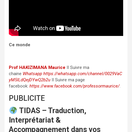
Ce monde
Prof
HAKIZIMANA Maurice
II Suivre ma
chaine
Whatsapp
https://whatsapp.com/channel/0029VaC
yM5ILdQejDYwQ2b2u
II Suivre ma page
facebook:
https://www.facebook.com/professormaurice/
.
PUBLICITE
TIDAS – Traduction,
Interprétariat &
Accompagnement dans vos