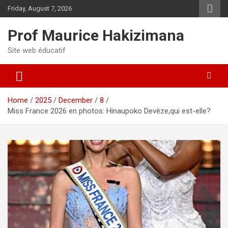
Skip
Friday, August 7, 2026
to
content
Prof Maurice Hakizimana
Site web éducatif
Home
2025
December
8
Miss France 2026 en photos: Hinaupoko Devèze,qui est-elle?