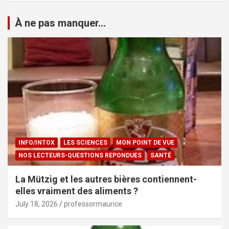
À ne pas manquer...
INFO/INTOX
LES SCIENCES
MON POINT DE VUE
NOS LECTEURS-QUESTIONS REPONDUES
SANTÉ
La Mützig et les autres bières contiennent-
elles vraiment des aliments ?
July 18, 2026
professormaurice