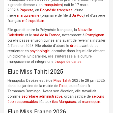
« grande déesse » en
marquisien
) naît le 17 mars
2002 à
Papeete
, en
Polynésie française
, d’une
mère
marquisienne
(originaire de l’île d’
Ua Pou
) et d’un père
français
métropolitain
.
Elle grandit entre la Polynésie française, la
Nouvelle-
Calédonie
et le
sud de la France
, notamment à
Pompignan
où elle passe environ quinze ans avant de revenir s’installer
à Tahiti en 2023. Elle étudie d’abord le
droit
, avant de se
réorienter en
psychologie
, domaine dans lequel elle obtient
un diplôme. En parallèle, elle s’intéresse à la culture
marquisienne et intègre une
troupe de danse
.
Elue Miss Tahiti 2025
Hinaupoko Devèze est élue
Miss Tahiti
2025 le 28 juin 2025,
dans les jardins de la mairie de
Pirae
, succédant à
Temanava Domingo. Avant son élection, elle travaillait
comme
secrétaire administrative
, organisatrice de
séjours
éco-responsables
liés aux
îles Marquises
, et
mannequin
.
Elue Miss France 2026