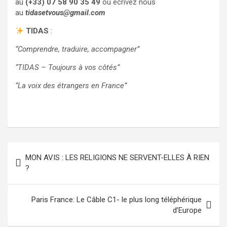
au
(+33) 07 58 90 35 49
ou écrivez nous
au
tidasetvous@gmail.com
TIDAS
:
“Comprendre, traduire, accompagner”
“TIDAS – Toujours à vos côtés”
“La voix des étrangers en France”
Post
MON AVIS : LES RELIGIONS NE SERVENT-ELLES À RIEN
navigation
?
Paris France: Le Câble C1- le plus long téléphérique
d’Europe