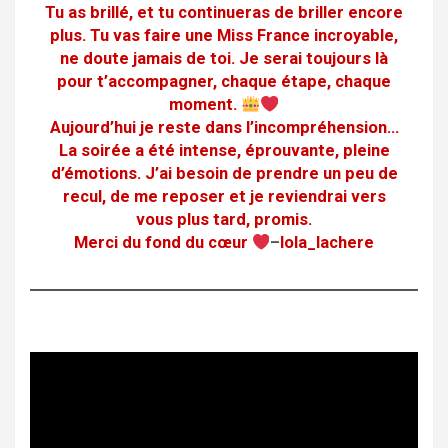
Tu as brillé, et tu continueras de briller encore
plus. Tu vas faire une Miss France incroyable,
ne doute jamais de toi. Je serai toujours là
pour t’accompagner, chaque étape, chaque
moment.
Aujourd’hui je reste dans l’incompréhension…
La soirée a été intense, éprouvante, pleine
d’émotions. J’ai besoin de prendre un peu de
recul, de me reposer et je reviendrai vers
vous plus tard, promis.
Merci du fond du cœur
–
lola_lachere