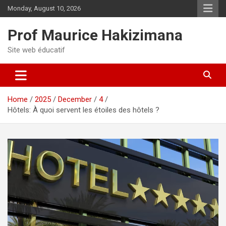
Skip
Monday, August 10, 2026
to
content
Prof Maurice Hakizimana
Site web éducatif
Home
2025
December
4
Hôtels: À quoi servent les étoiles des hôtels ?