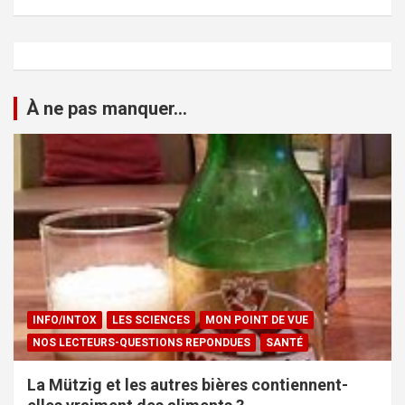
À ne pas manquer...
INFO/INTOX
LES SCIENCES
MON POINT DE VUE
NOS LECTEURS-QUESTIONS REPONDUES
SANTÉ
La Mützig et les autres bières contiennent-