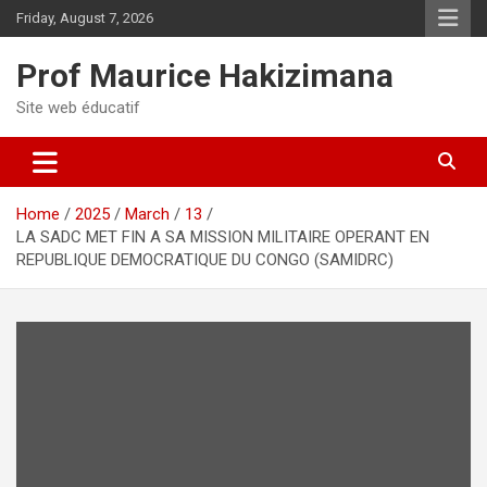
Skip
Friday, August 7, 2026
to
content
Prof Maurice Hakizimana
Site web éducatif
Home
2025
March
13
LA SADC MET FIN A SA MISSION MILITAIRE OPERANT EN
REPUBLIQUE DEMOCRATIQUE DU CONGO (SAMIDRC)