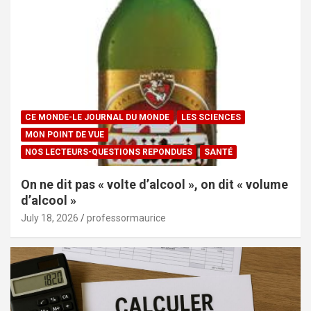
CE MONDE-LE JOURNAL DU MONDE
LES SCIENCES
MON POINT DE VUE
NOS LECTEURS-QUESTIONS REPONDUES
SANTÉ
On ne dit pas « volte d’alcool », on dit « volume
d’alcool »
July 18, 2026
professormaurice