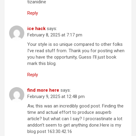
tizanidine
Reply
ice hack
says:
February 8, 2025 at 7:17 pm
Your style is so unique compared to other folks
I’ve read stuff from. Thank you for posting when
you have the opportunity, Guess I’ll just book
mark this blog.
Reply
find more here
says:
February 9, 2025 at 12:48 pm
Aw, this was an incredibly good post. Finding the
time and actual effort to produce asuperb
article? but what can I say? I procrastinate a lot
anddon’t seem to get anything done.Here is my
blog post 163.30.42.16