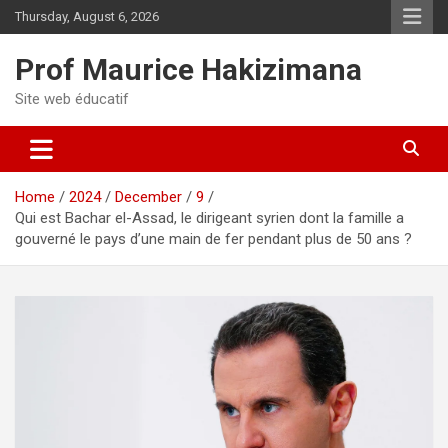
Skip
Thursday, August 6, 2026
to
content
Prof Maurice Hakizimana
Site web éducatif
Home
2024
December
9
Qui est Bachar el-Assad, le dirigeant syrien dont la famille a
gouverné le pays d’une main de fer pendant plus de 50 ans ?