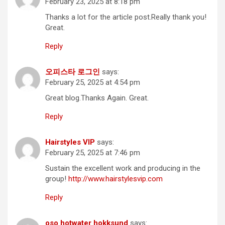
February 23, 2025 at 8:18 pm
Thanks a lot for the article post.Really thank you!
Great.
Reply
오피스타 로그인
says:
February 25, 2025 at 4:54 pm
Great blog.Thanks Again. Great.
Reply
Hairstyles VIP
says:
February 25, 2025 at 7:46 pm
Sustain the excellent work and producing in the
group!
http://www.hairstylesvip.com
Reply
oso hotwater hokksund
says: