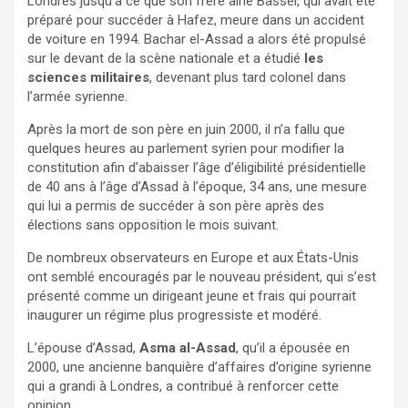
Londres jusqu’à ce que son frère aîné Bassel, qui avait été
préparé pour succéder à Hafez, meure dans un accident
de voiture en 1994. Bachar el-Assad a alors été propulsé
sur le devant de la scène nationale et a étudié
les
sciences militaires
, devenant plus tard colonel dans
l’armée syrienne.
Après la mort de son père en juin 2000, il n’a fallu que
quelques heures au parlement syrien pour modifier la
constitution afin d’abaisser l’âge d’éligibilité présidentielle
de 40 ans à l’âge d’Assad à l’époque, 34 ans, une mesure
qui lui a permis de succéder à son père après des
élections sans opposition le mois suivant.
De nombreux observateurs en Europe et aux États-Unis
ont semblé encouragés par le nouveau président, qui s’est
présenté comme un dirigeant jeune et frais qui pourrait
inaugurer un régime plus progressiste et modéré.
L’épouse d’Assad,
Asma al-Assad
, qu’il a épousée en
2000, une ancienne banquière d’affaires d’origine syrienne
qui a grandi à Londres, a contribué à renforcer cette
opinion.