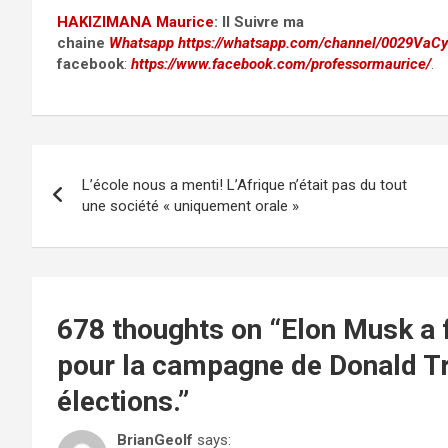
HAKIZIMANA Maurice
:
II Suivre ma
chaine
Whatsapp
https://whatsapp.com/channel/0029Va
facebook
:
https://www.facebook.com/professormaurice/
.
Post
L’école nous a menti! L’Afrique n’était pas du tout
navigation
une société « uniquement orale »
678 thoughts on “
Elon Musk a f
pour la campagne de Donald Tru
élections.
”
BrianGeolf
says: