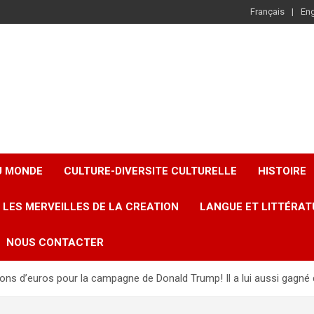
Français
Eng
U MONDE
CULTURE-DIVERSITE CULTURELLE
HISTOIRE
LES MERVEILLES DE LA CREATION
LANGUE ET LITTÉRAT
NOUS CONTACTER
ions d’euros pour la campagne de Donald Trump! Il a lui aussi gagné 