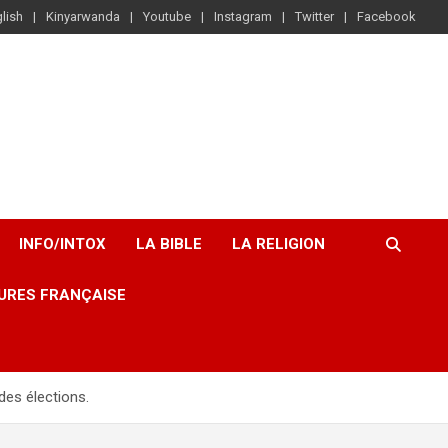
lish
Kinyarwanda
Youtube
Instagram
Twitter
Facebook
INFO/INTOX
LA BIBLE
LA RELIGION
URES FRANÇAISE
des élections.