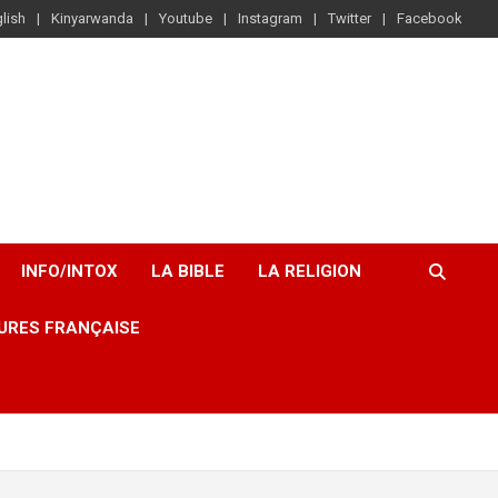
lish
Kinyarwanda
Youtube
Instagram
Twitter
Facebook
INFO/INTOX
LA BIBLE
LA RELIGION
URES FRANÇAISE