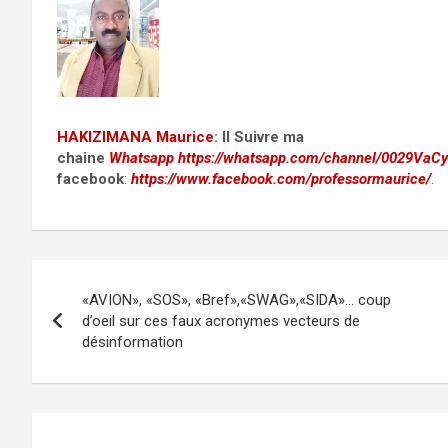
HAKIZIMANA Maurice
:
II Suivre ma
chaine
Whatsapp
https://whatsapp.com/channel/0029Va
facebook
:
https://www.facebook.com/professormaurice/
.
Post
«AVION», «SOS», «Bref»,«SWAG»,«SIDA»… coup
navigation
d’oeil sur ces faux acronymes vecteurs de
désinformation