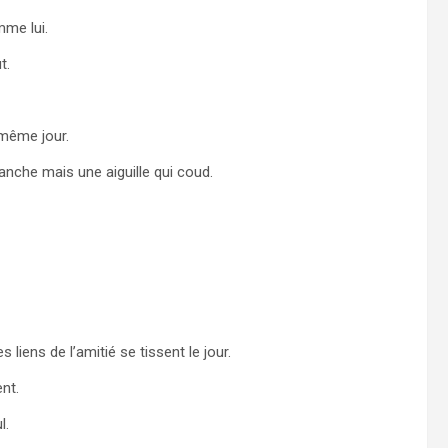
mme lui.
t.
 même jour.
anche mais une aiguille qui coud.
s liens de l’amitié se tissent le jour.
nt.
l.