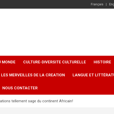
Français
Eng
U MONDE
CULTURE-DIVERSITE CULTURELLE
HISTOIRE
LES MERVEILLES DE LA CREATION
LANGUE ET LITTÉRAT
NOUS CONTACTER
ations tellement sage du continent Africain!