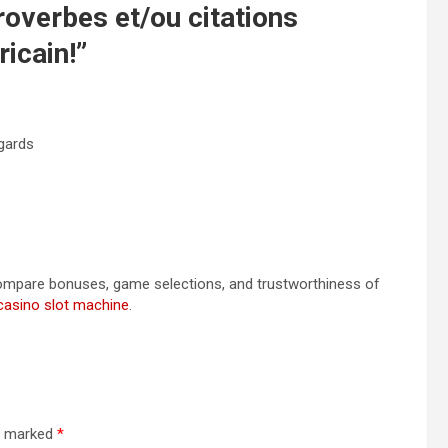
overbes et/ou citations
ricain!
”
gards
Compare bonuses, game selections, and trustworthiness of
casino slot machine
.
re marked
*