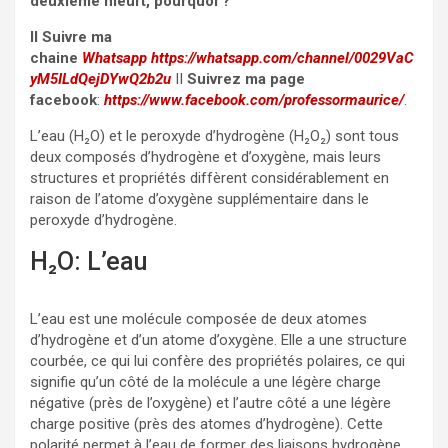
deuxième meurt, pourquoi ?
II Suivre ma
chaine
Whatsapp
https://whatsapp.com/channel/0029VaC
yM5ILdQejDYwQ2b2u
II
Suivrez ma page
facebook
:
https://www.facebook.com/professormaurice/
.
L’eau (H₂O) et le peroxyde d’hydrogène (H₂O₂) sont tous
deux composés d’hydrogène et d’oxygène, mais leurs
structures et propriétés diffèrent considérablement en
raison de l’atome d’oxygène supplémentaire dans le
peroxyde d’hydrogène.
H₂O: L’eau
L’eau est une molécule composée de deux atomes
d’hydrogène et d’un atome d’oxygène. Elle a une structure
courbée, ce qui lui confère des propriétés polaires, ce qui
signifie qu’un côté de la molécule a une légère charge
négative (près de l’oxygène) et l’autre côté a une légère
charge positive (près des atomes d’hydrogène). Cette
polarité permet à l’eau de former des liaisons hydrogène,