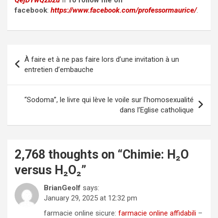
QejDYwQ2b2u
II
To follow me on
facebook
:
https://www.facebook.com/professormaurice/
.
Post
À faire et à ne pas faire lors d’une invitation à un
navigation
entretien d’embauche
“Sodoma”, le livre qui lève le voile sur l’homosexualité
dans l’Eglise catholique
2,768 thoughts on “
Chimie: H₂O
versus H₂O₂
”
BrianGeolf
says:
January 29, 2025 at 12:32 pm
farmacie online sicure:
farmacie online affidabili
–