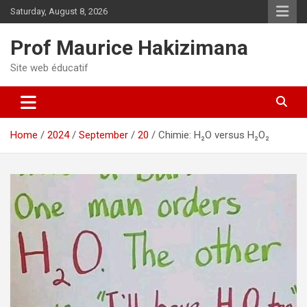
Skip
Saturday, August 8, 2026
to
content
Prof Maurice Hakizimana
Site web éducatif
Home
2024
September
20
Chimie: H₂O versus H₂O₂