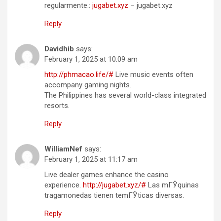
regularmente.:
jugabet.xyz
– jugabet.xyz
Reply
Davidhib
says:
February 1, 2025 at 10:09 am
http://phmacao.life/#
Live music events often
accompany gaming nights.
The Philippines has several world-class integrated
resorts.
Reply
WilliamNef
says:
February 1, 2025 at 11:17 am
Live dealer games enhance the casino
experience.
http://jugabet.xyz/#
Las mГЎquinas
tragamonedas tienen temГЎticas diversas.
Reply