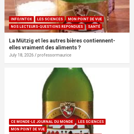
INFO/INTOX
LES SCIENCES
MON POINT DE VUE
NOS LECTEURS-QUESTIONS REPONDUES
SANTÉ
La Mützig et les autres bières contiennent-
elles vraiment des aliments ?
July 18, 2026
professormaurice
CE MONDE-LE JOURNAL DU MONDE
LES SCIENCES
MON POINT DE VUE