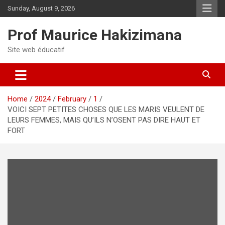
Skip
Sunday, August 9, 2026
to
content
Prof Maurice Hakizimana
Site web éducatif
Home
2024
February
1
VOICI SEPT PETITES CHOSES QUE LES MARIS VEULENT DE
LEURS FEMMES, MAIS QU’ILS N’OSENT PAS DIRE HAUT ET
FORT