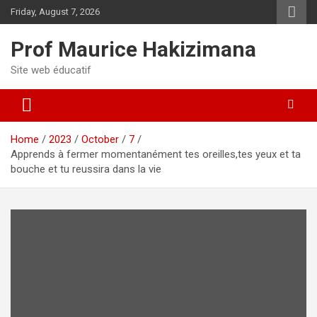
Skip
Friday, August 7, 2026
to
content
Prof Maurice Hakizimana
Site web éducatif
Home
2023
October
7
Apprends à fermer momentanément tes oreilles,tes yeux et ta
bouche et tu reussira dans la vie