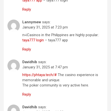
taya777 app
– taya777 login
Reply
Lannymew
says:
January 31, 2025 at 7:23 pm
п»їCasinos in the Philippines are highly popular.:
taya777 login
– taya777 app
Reply
Davidhib
says:
January 31, 2025 at 7:47 pm
https://phtaya.tech/#
The casino experience is
memorable and unique.
The poker community is very active here.
Reply
Davidhib
says: