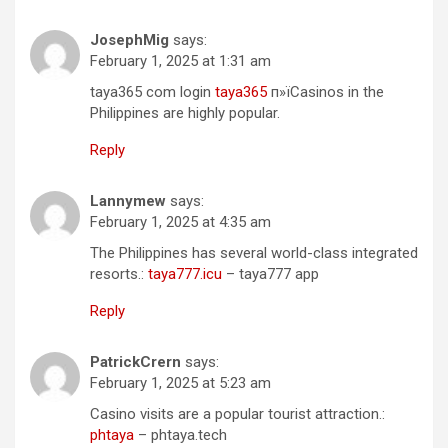
JosephMig
says:
February 1, 2025 at 1:31 am
taya365 com login
taya365
п»їCasinos in the
Philippines are highly popular.
Reply
Lannymew
says:
February 1, 2025 at 4:35 am
The Philippines has several world-class integrated
resorts.:
taya777.icu
– taya777 app
Reply
PatrickCrern
says:
February 1, 2025 at 5:23 am
Casino visits are a popular tourist attraction.:
phtaya
– phtaya.tech