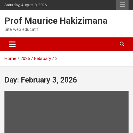
Skip
Saturday, August 8, 2026
to
content
Prof Maurice Hakizimana
Site web éducatif
Home
2026
February
3
Day:
February 3, 2026