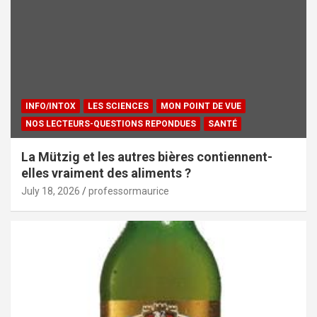
INFO/INTOX
LES SCIENCES
MON POINT DE VUE
NOS LECTEURS-QUESTIONS REPONDUES
SANTÉ
La Mützig et les autres bières contiennent-
elles vraiment des aliments ?
July 18, 2026
professormaurice