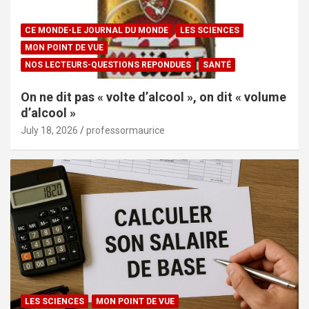
CE MONDE-LE JOURNAL DU MONDE
LES SCIENCES
MON POINT DE VUE
NOS LECTEURS-QUESTIONS REPONDUES
SANTÉ
On ne dit pas « volte d’alcool », on dit « volume
d’alcool »
July 18, 2026
professormaurice
LES SCIENCES
MON POINT DE VUE