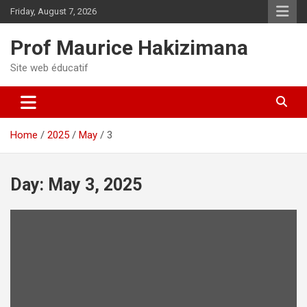
Skip
Friday, August 7, 2026
to
content
Prof Maurice Hakizimana
Site web éducatif
Home
2025
May
3
Day:
May 3, 2025