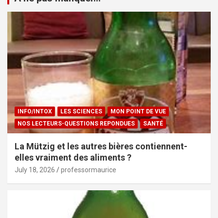
INFO/INTOX
LES SCIENCES
MON POINT DE VUE
NOS LECTEURS-QUESTIONS REPONDUES
SANTÉ
La Mützig et les autres bières contiennent-
elles vraiment des aliments ?
July 18, 2026
professormaurice