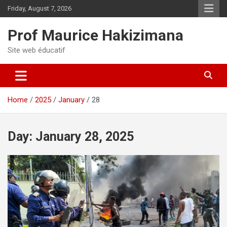
Skip
Friday, August 7, 2026
to
content
Prof Maurice Hakizimana
Site web éducatif
Home
2025
January
28
Day:
January 28, 2025