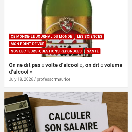
CE MONDE-LE JOURNAL DU MONDE
LES SCIENCES
MON POINT DE VUE
NOS LECTEURS-QUESTIONS REPONDUES
SANTÉ
On ne dit pas « volte d’alcool », on dit « volume
d’alcool »
July 18, 2026
professormaurice