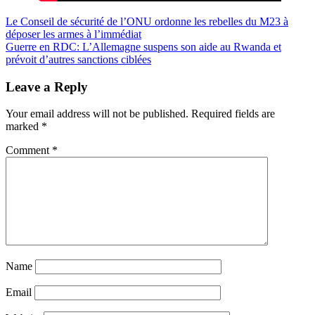
Post
Le Conseil de sécurité de l’ONU ordonne les rebelles du M23 à
déposer les armes à l’immédiat
navigation
Guerre en RDC: L’Allemagne suspens son aide au Rwanda et
prévoit d’autres sanctions ciblées
Leave a Reply
Your email address will not be published.
Required fields are
marked
*
Comment
*
Name
Email