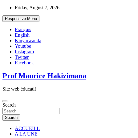
Skip
Friday, August 7, 2026
to
content
Responsive Menu
Français
English
Kinyarwanda
Youtube
Instagram
Twitter
Facebook
Prof Maurice Hakizimana
Site web éducatif
Search
Search
ACCUEILL
A LA UNE