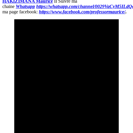
HAKIZIMANA Maurice
II Suivre ma
chaine
Whatsapp
https://whatsapp.com/channel/0029VaCyM5IL
ma page facebook:
https://www.facebook.com/professormaurice/
.