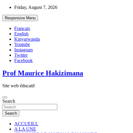
Skip
Friday, August 7, 2026
to
content
Responsive Menu
Français
English
Kinyarwanda
Youtube
Instagram
Twitter
Facebook
Prof Maurice Hakizimana
Site web éducatif
Search
Search
ACCUEILL
A LA UNE