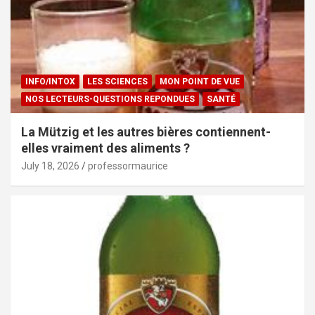
INFO/INTOX
LES SCIENCES
MON POINT DE VUE
NOS LECTEURS-QUESTIONS REPONDUES
SANTÉ
La Mützig et les autres bières contiennent-
elles vraiment des aliments ?
July 18, 2026
professormaurice