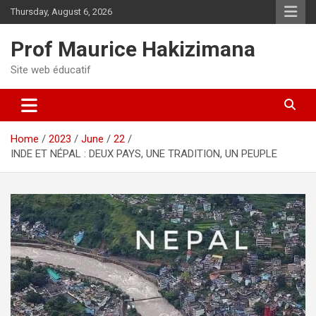
Skip
Thursday, August 6, 2026
to
content
Prof Maurice Hakizimana
Site web éducatif
Home
2023
June
22
INDE ET NÉPAL : DEUX PAYS, UNE TRADITION, UN PEUPLE