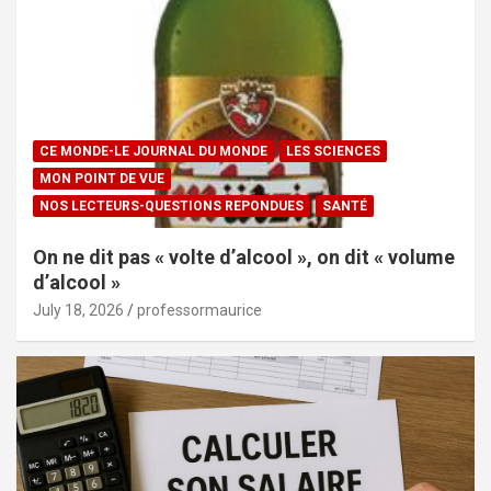
CE MONDE-LE JOURNAL DU MONDE
LES SCIENCES
MON POINT DE VUE
NOS LECTEURS-QUESTIONS REPONDUES
SANTÉ
On ne dit pas « volte d’alcool », on dit « volume
d’alcool »
July 18, 2026
professormaurice