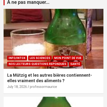
À ne pas manquer...
INFO/INTOX
LES SCIENCES
MON POINT DE VUE
NOS LECTEURS-QUESTIONS REPONDUES
SANTÉ
La Mützig et les autres bières contiennent-
elles vraiment des aliments ?
July 18, 2026
professormaurice